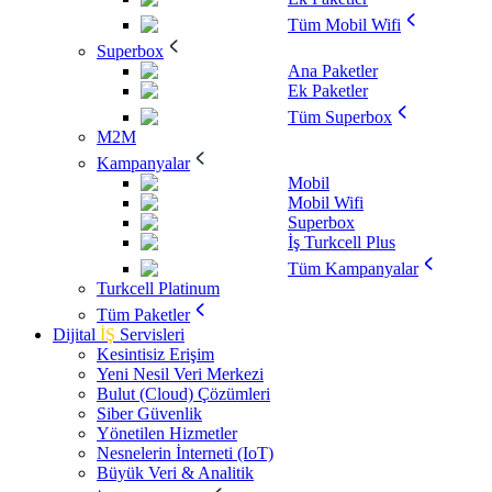
Tüm Mobil Wifi
Superbox
Ana Paketler
Ek Paketler
Tüm Superbox
M2M
Kampanyalar
Mobil
Mobil Wifi
Superbox
İş Turkcell Plus
Tüm Kampanyalar
Turkcell Platinum
Tüm Paketler
Dijital
İŞ
Servisleri
Kesintisiz Erişim
Yeni Nesil Veri Merkezi
Bulut (Cloud) Çözümleri
Siber Güvenlik
Yönetilen Hizmetler
Nesnelerin İnterneti (IoT)
Büyük Veri & Analitik