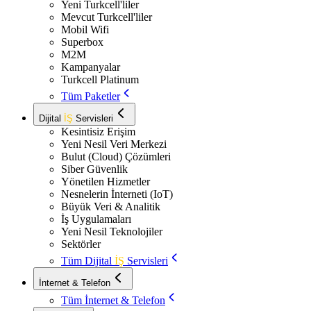
Yeni Turkcell'liler
Mevcut Turkcell'liler
Mobil Wifi
Superbox
M2M
Kampanyalar
Turkcell Platinum
Tüm Paketler
Dijital
İŞ
Servisleri
Kesintisiz Erişim
Yeni Nesil Veri Merkezi
Bulut (Cloud) Çözümleri
Siber Güvenlik
Yönetilen Hizmetler
Nesnelerin İnterneti (IoT)
Büyük Veri & Analitik
İş Uygulamaları
Yeni Nesil Teknolojiler
Sektörler
Tüm Dijital
İŞ
Servisleri
İnternet & Telefon
Tüm İnternet & Telefon