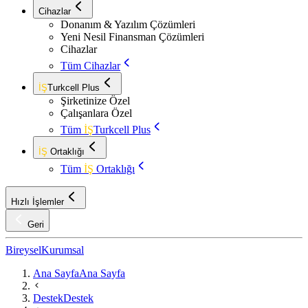
Cihazlar
Donanım & Yazılım Çözümleri
Yeni Nesil Finansman Çözümleri
Cihazlar
Tüm Cihazlar
İŞ
Turkcell Plus
Şirketinize Özel
Çalışanlara Özel
Tüm
İŞ
Turkcell Plus
İŞ
Ortaklığı
Tüm
İŞ
Ortaklığı
Hızlı İşlemler
Geri
Bireysel
Kurumsal
Ana Sayfa
Ana Sayfa
Destek
Destek