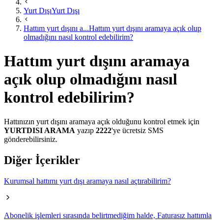
Yurt Dışı
Yurt Dışı
Hattım yurt dışını a...
Hattım yurt dışını aramaya açık olup
olmadığını nasıl kontrol edebilirim?
Hattım yurt dışını aramaya
açık olup olmadığını nasıl
kontrol edebilirim?
​​Hattınızın yurt ​dışını aramaya açık olduğunu kontrol etmek için
YURTDISI ARAMA
yazıp
2222
'ye ücretsiz SMS
gönderebilirsiniz.
Diğer İçerikler
Kurumsal hattımı yurt dışı aramaya nasıl açtırabilirim?
Abonelik işlemleri sırasında belirtmediğim halde, Faturasız hattımla