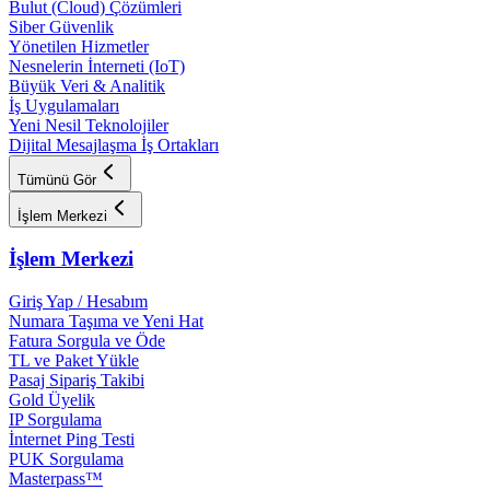
Bulut (Cloud) Çözümleri
Siber Güvenlik
Yönetilen Hizmetler
Nesnelerin İnterneti (IoT)
Büyük Veri & Analitik
İş Uygulamaları
Yeni Nesil Teknolojiler
Dijital Mesajlaşma İş Ortakları
Tümünü Gör
İşlem Merkezi
İşlem Merkezi
Giriş Yap / Hesabım
Numara Taşıma ve Yeni Hat
Fatura Sorgula ve Öde
TL ve Paket Yükle
Pasaj Sipariş Takibi
Gold Üyelik
IP Sorgulama
İnternet Ping Testi
PUK Sorgulama
Masterpass™