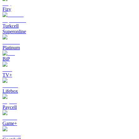
Fizy
Turkcell
Superonline
Platinum
BiP
TV+
Lifebox
Paycell
Game+