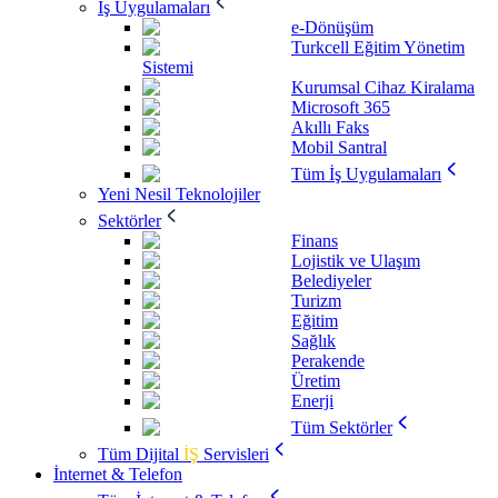
İş Uygulamaları
e-Dönüşüm
Turkcell Eğitim Yönetim
Sistemi
Kurumsal Cihaz Kiralama
Microsoft 365
Akıllı Faks
Mobil Santral
Tüm İş Uygulamaları
Yeni Nesil Teknolojiler
Sektörler
Finans
Lojistik ve Ulaşım
Belediyeler
Turizm
Eğitim
Sağlık
Perakende
Üretim
Enerji
Tüm Sektörler
Tüm Dijital
İŞ
Servisleri
İnternet & Telefon