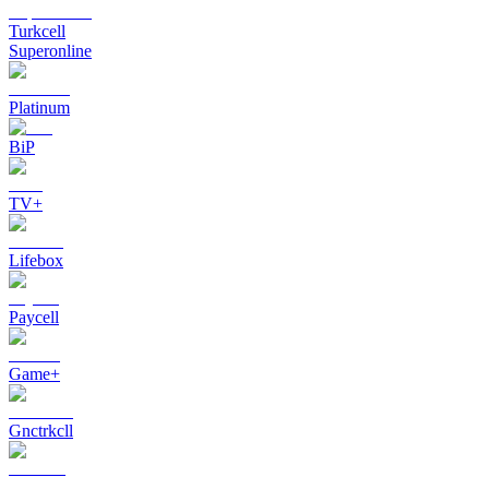
Turkcell
Superonline
Platinum
BiP
TV+
Lifebox
Paycell
Game+
Gnctrkcll