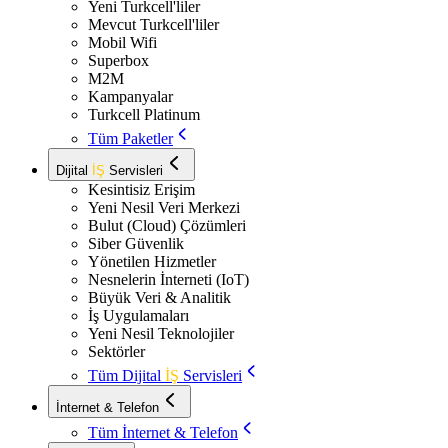
Yeni Turkcell'liler
Mevcut Turkcell'liler
Mobil Wifi
Superbox
M2M
Kampanyalar
Turkcell Platinum
Tüm Paketler
Dijital
İŞ
Servisleri
Kesintisiz Erişim
Yeni Nesil Veri Merkezi
Bulut (Cloud) Çözümleri
Siber Güvenlik
Yönetilen Hizmetler
Nesnelerin İnterneti (IoT)
Büyük Veri & Analitik
İş Uygulamaları
Yeni Nesil Teknolojiler
Sektörler
Tüm Dijital
İŞ
Servisleri
İnternet & Telefon
Tüm İnternet & Telefon