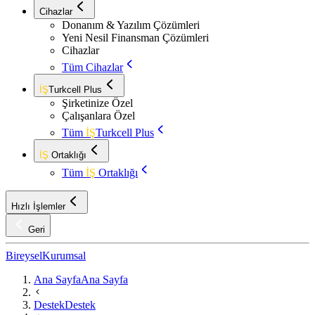
Cihazlar
Donanım & Yazılım Çözümleri
Yeni Nesil Finansman Çözümleri
Cihazlar
Tüm Cihazlar
İŞ
Turkcell Plus
Şirketinize Özel
Çalışanlara Özel
Tüm
İŞ
Turkcell Plus
İŞ
Ortaklığı
Tüm
İŞ
Ortaklığı
Hızlı İşlemler
Geri
Bireysel
Kurumsal
Ana Sayfa
Ana Sayfa
Destek
Destek