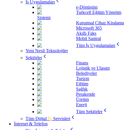
İş Uygulamaları
e-Dönüşüm
Turkcell Eğitim Yönetim
Sistemi
Kurumsal Cihaz Kiralama
Microsoft 365
Akıllı Faks
Mobil Santral
Tüm İş Uygulamaları
Yeni Nesil Teknolojiler
Sektörler
Finans
Lojistik ve Ulaşım
Belediyeler
Turizm
Eğitim
Sağlık
Perakende
Üretim
Enerji
Tüm Sektörler
Tüm Dijital
İŞ
Servisleri
İnternet & Telefon