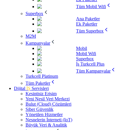
Tüm Mobil Wifi
Superbox
Ana Paketler
Ek Paketler
Tüm Superbox
M2M
Kampanyalar
Mobil
Mobil Wifi
Superbox
İş Turkcell Plus
Tüm Kampanyalar
Turkcell Platinum
Tüm Paketler
Dijital
İŞ
Servisleri
Kesintisiz Erişim
Yeni Nesil Veri Merkezi
Bulut (Cloud) Çözümleri
Siber Güvenlik
Yönetilen Hizmetler
Nesnelerin İnterneti (IoT)
Büyük Veri & Analitik