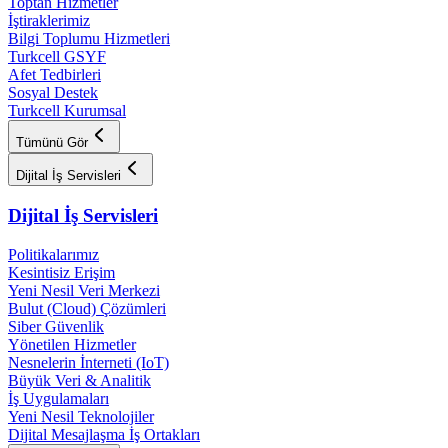
Toptan Hizmetler
İştiraklerimiz
Bilgi Toplumu Hizmetleri
Turkcell GSYF
Afet Tedbirleri
Sosyal Destek
Turkcell Kurumsal
Tümünü Gör
Dijital İş Servisleri
Dijital İş Servisleri
Politikalarımız
Kesintisiz Erişim
Yeni Nesil Veri Merkezi
Bulut (Cloud) Çözümleri
Siber Güvenlik
Yönetilen Hizmetler
Nesnelerin İnterneti (IoT)
Büyük Veri & Analitik
İş Uygulamaları
Yeni Nesil Teknolojiler
Dijital Mesajlaşma İş Ortakları