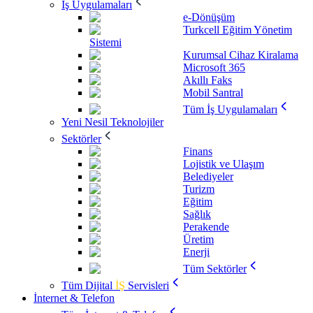
İş Uygulamaları
e-Dönüşüm
Turkcell Eğitim Yönetim
Sistemi
Kurumsal Cihaz Kiralama
Microsoft 365
Akıllı Faks
Mobil Santral
Tüm İş Uygulamaları
Yeni Nesil Teknolojiler
Sektörler
Finans
Lojistik ve Ulaşım
Belediyeler
Turizm
Eğitim
Sağlık
Perakende
Üretim
Enerji
Tüm Sektörler
Tüm Dijital
İŞ
Servisleri
İnternet & Telefon