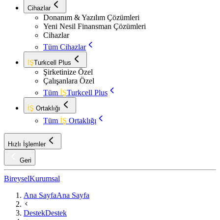
Cihazlar
Donanım & Yazılım Çözümleri
Yeni Nesil Finansman Çözümleri
Cihazlar
Tüm Cihazlar
İŞ
Turkcell Plus
Şirketinize Özel
Çalışanlara Özel
Tüm
İŞ
Turkcell Plus
İŞ
Ortaklığı
Tüm
İŞ
Ortaklığı
Hızlı İşlemler
Geri
Bireysel
Kurumsal
Ana Sayfa
Ana Sayfa
Destek
Destek