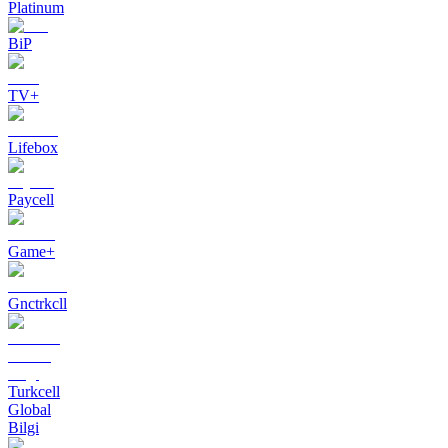
Platinum
BiP
TV+
Lifebox
Paycell
Game+
Gnctrkcll
Turkcell
Global
Bilgi