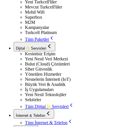
Yeni Turkcell'liler
Mevcut Turkcell'liler
Mobil Wifi
Superbox
M2M
Kampanyalar
Turkcell Platinum
Tüm Paketler
Dijital
İŞ
Servisleri
Kesintisiz Erişim
Yeni Nesil Veri Merkezi
Bulut (Cloud) Çözümleri
Siber Güvenlik
Yönetilen Hizmetler
Nesnelerin İnterneti (IoT)
Büyük Veri & Analitik
İş Uygulamaları
Yeni Nesil Teknolojiler
Sektörler
Tüm Dijital
İŞ
Servisleri
İnternet & Telefon
Tüm İnternet & Telefon