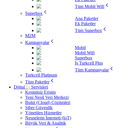
Tüm Mobil Wifi
Superbox
Ana Paketler
Ek Paketler
Tüm Superbox
M2M
Kampanyalar
Mobil
Mobil Wifi
Superbox
İş Turkcell Plus
Tüm Kampanyalar
Turkcell Platinum
Tüm Paketler
Dijital
İŞ
Servisleri
Kesintisiz Erişim
Yeni Nesil Veri Merkezi
Bulut (Cloud) Çözümleri
Siber Güvenlik
Yönetilen Hizmetler
Nesnelerin İnterneti (IoT)
Büyük Veri & Analitik