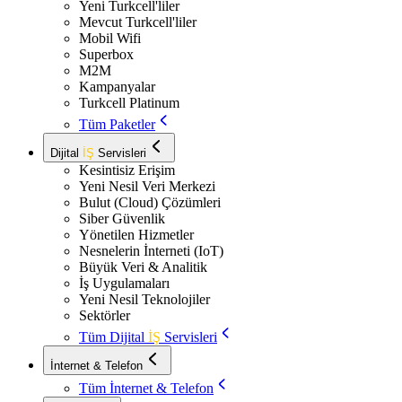
Yeni Turkcell'liler
Mevcut Turkcell'liler
Mobil Wifi
Superbox
M2M
Kampanyalar
Turkcell Platinum
Tüm Paketler
Dijital
İŞ
Servisleri
Kesintisiz Erişim
Yeni Nesil Veri Merkezi
Bulut (Cloud) Çözümleri
Siber Güvenlik
Yönetilen Hizmetler
Nesnelerin İnterneti (IoT)
Büyük Veri & Analitik
İş Uygulamaları
Yeni Nesil Teknolojiler
Sektörler
Tüm Dijital
İŞ
Servisleri
İnternet & Telefon
Tüm İnternet & Telefon