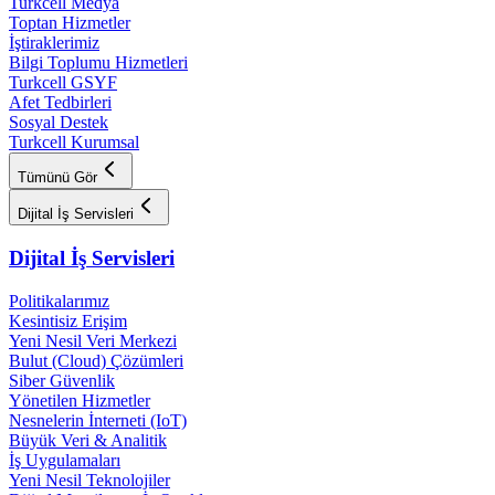
Turkcell Medya
Toptan Hizmetler
İştiraklerimiz
Bilgi Toplumu Hizmetleri
Turkcell GSYF
Afet Tedbirleri
Sosyal Destek
Turkcell Kurumsal
Tümünü Gör
Dijital İş Servisleri
Dijital İş Servisleri
Politikalarımız
Kesintisiz Erişim
Yeni Nesil Veri Merkezi
Bulut (Cloud) Çözümleri
Siber Güvenlik
Yönetilen Hizmetler
Nesnelerin İnterneti (IoT)
Büyük Veri & Analitik
İş Uygulamaları
Yeni Nesil Teknolojiler