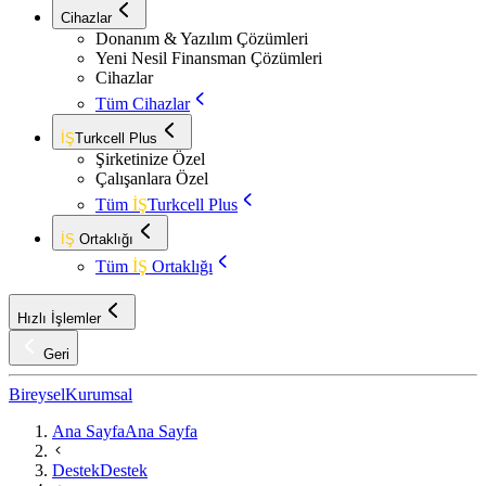
Cihazlar
Donanım & Yazılım Çözümleri
Yeni Nesil Finansman Çözümleri
Cihazlar
Tüm Cihazlar
İŞ
Turkcell Plus
Şirketinize Özel
Çalışanlara Özel
Tüm
İŞ
Turkcell Plus
İŞ
Ortaklığı
Tüm
İŞ
Ortaklığı
Hızlı İşlemler
Geri
Bireysel
Kurumsal
Ana Sayfa
Ana Sayfa
Destek
Destek