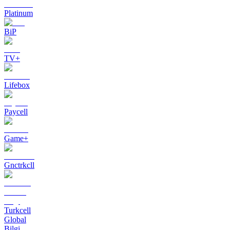
Platinum
BiP
TV+
Lifebox
Paycell
Game+
Gnctrkcll
Turkcell
Global
Bilgi