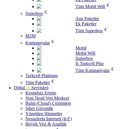
Tüm Mobil Wifi
Superbox
Ana Paketler
Ek Paketler
Tüm Superbox
M2M
Kampanyalar
Mobil
Mobil Wifi
Superbox
İş Turkcell Plus
Tüm Kampanyalar
Turkcell Platinum
Tüm Paketler
Dijital
İŞ
Servisleri
Kesintisiz Erişim
Yeni Nesil Veri Merkezi
Bulut (Cloud) Çözümleri
Siber Güvenlik
Yönetilen Hizmetler
Nesnelerin İnterneti (IoT)
Büyük Veri & Analitik