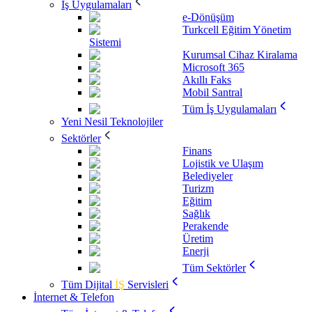
İş Uygulamaları
e-Dönüşüm
Turkcell Eğitim Yönetim
Sistemi
Kurumsal Cihaz Kiralama
Microsoft 365
Akıllı Faks
Mobil Santral
Tüm İş Uygulamaları
Yeni Nesil Teknolojiler
Sektörler
Finans
Lojistik ve Ulaşım
Belediyeler
Turizm
Eğitim
Sağlık
Perakende
Üretim
Enerji
Tüm Sektörler
Tüm Dijital
İŞ
Servisleri
İnternet & Telefon