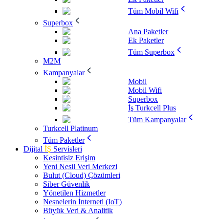
Tüm Mobil Wifi
Superbox
Ana Paketler
Ek Paketler
Tüm Superbox
M2M
Kampanyalar
Mobil
Mobil Wifi
Superbox
İş Turkcell Plus
Tüm Kampanyalar
Turkcell Platinum
Tüm Paketler
Dijital
İŞ
Servisleri
Kesintisiz Erişim
Yeni Nesil Veri Merkezi
Bulut (Cloud) Çözümleri
Siber Güvenlik
Yönetilen Hizmetler
Nesnelerin İnterneti (IoT)
Büyük Veri & Analitik