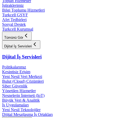
Toptan Hizmetler
İştiraklerimiz
Bilgi Toplumu Hizmetleri
Turkcell GSYF
Afet Tedbirleri
Sosyal Destek
Turkcell Kurumsal
Tümünü Gör
Dijital İş Servisleri
Dijital İş Servisleri
Politikalarımız
Kesintisiz Erişim
Yeni Nesil Veri Merkezi
Bulut (Cloud) Çözümleri
Siber Güvenlik
Yönetilen Hizmetler
Nesnelerin İnterneti (IoT)
Büyük Veri & Analitik
İş Uygulamaları
Yeni Nesil Teknolojiler
Dijital Mesajlaşma İş Ortakları