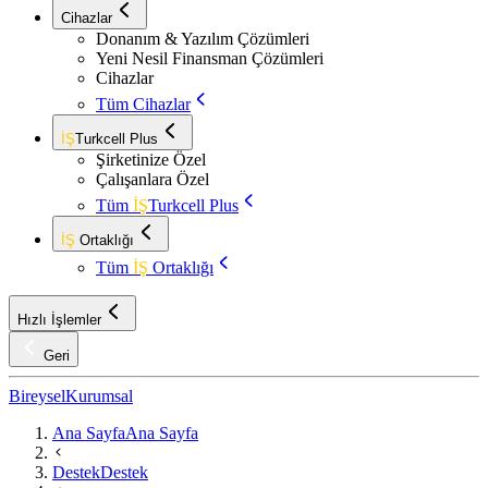
Cihazlar
Donanım & Yazılım Çözümleri
Yeni Nesil Finansman Çözümleri
Cihazlar
Tüm Cihazlar
İŞ
Turkcell Plus
Şirketinize Özel
Çalışanlara Özel
Tüm
İŞ
Turkcell Plus
İŞ
Ortaklığı
Tüm
İŞ
Ortaklığı
Hızlı İşlemler
Geri
Bireysel
Kurumsal
Ana Sayfa
Ana Sayfa
Destek
Destek