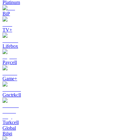
Platinum
BiP
TV+
Lifebox
Paycell
Game+
Gnctrkcll
Turkcell
Global
Bilgi