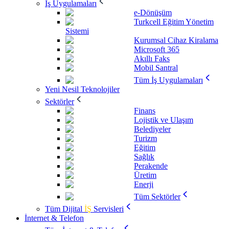
İş Uygulamaları
e-Dönüşüm
Turkcell Eğitim Yönetim
Sistemi
Kurumsal Cihaz Kiralama
Microsoft 365
Akıllı Faks
Mobil Santral
Tüm İş Uygulamaları
Yeni Nesil Teknolojiler
Sektörler
Finans
Lojistik ve Ulaşım
Belediyeler
Turizm
Eğitim
Sağlık
Perakende
Üretim
Enerji
Tüm Sektörler
Tüm Dijital
İŞ
Servisleri
İnternet & Telefon