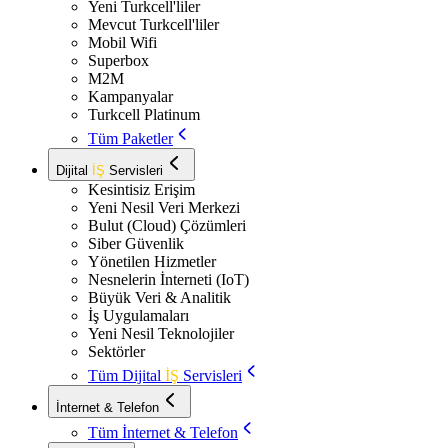
Yeni Turkcell'liler
Mevcut Turkcell'liler
Mobil Wifi
Superbox
M2M
Kampanyalar
Turkcell Platinum
Tüm Paketler
Dijital
İŞ
Servisleri
Kesintisiz Erişim
Yeni Nesil Veri Merkezi
Bulut (Cloud) Çözümleri
Siber Güvenlik
Yönetilen Hizmetler
Nesnelerin İnterneti (IoT)
Büyük Veri & Analitik
İş Uygulamaları
Yeni Nesil Teknolojiler
Sektörler
Tüm Dijital
İŞ
Servisleri
İnternet & Telefon
Tüm İnternet & Telefon