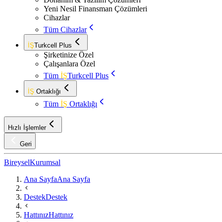
Yeni Nesil Finansman Çözümleri
Cihazlar
Tüm Cihazlar
İŞ
Turkcell Plus
Şirketinize Özel
Çalışanlara Özel
Tüm
İŞ
Turkcell Plus
İŞ
Ortaklığı
Tüm
İŞ
Ortaklığı
Hızlı İşlemler
Geri
Bireysel
Kurumsal
Ana Sayfa
Ana Sayfa
Destek
Destek
Hattınız
Hattınız