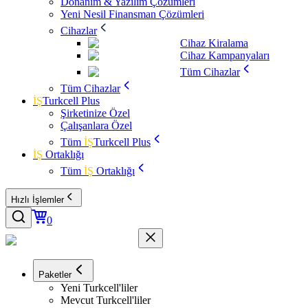
Donanım & Yazılım Çözümleri
Yeni Nesil Finansman Çözümleri
Cihazlar
Cihaz Kiralama
Cihaz Kampanyaları
Tüm Cihazlar
Tüm Cihazlar
İŞ
Turkcell Plus
Şirketinize Özel
Çalışanlara Özel
Tüm
İŞ
Turkcell Plus
İŞ
Ortaklığı
Tüm
İŞ
Ortaklığı
Hızlı İşlemler
0
Paketler
Yeni Turkcell'liler
Mevcut Turkcell'liler