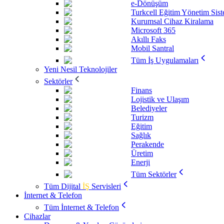
e-Dönüşüm
Turkcell Eğitim Yönetim Sis
Kurumsal Cihaz Kiralama
Microsoft 365
Akıllı Faks
Mobil Santral
Tüm İş Uygulamaları
Yeni Nesil Teknolojiler
Sektörler
Finans
Lojistik ve Ulaşım
Belediyeler
Turizm
Eğitim
Sağlık
Perakende
Üretim
Enerji
Tüm Sektörler
Tüm Dijital
İŞ
Servisleri
İnternet & Telefon
Tüm İnternet & Telefon
Cihazlar