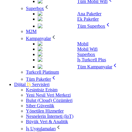
Tüm Mobil Wifi
Superbox
Ana Paketler
Ek Paketler
Tüm Superbox
M2M
Kampanyalar
Mobil
Mobil Wifi
Superbox
İş Turkcell Plus
Tüm Kampanyalar
Turkcell Platinum
Tüm Paketler
Dijital
İŞ
Servisleri
Kesintisiz Erişim
Yeni Nesil Veri Merkezi
Bulut (Cloud) Çözümleri
Siber Güvenlik
Yönetilen Hizmetler
Nesnelerin İnterneti (IoT)
Büyük Veri & Analitik
İş Uygulamaları