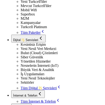
Yeni Turkcell'liler
Mevcut Turkcell'liler
Mobil Wifi
Superbox
M2M
Kampanyalar
Turkcell Platinum
Tüm Paketler
Dijital
İŞ
Servisleri
Kesintisiz Erişim
Yeni Nesil Veri Merkezi
Bulut (Cloud) Çözümleri
Siber Güvenlik
Yönetilen Hizmetler
Nesnelerin İnterneti (IoT)
Büyük Veri & Analitik
İş Uygulamaları
Yeni Nesil Teknolojiler
Sektörler
Tüm Dijital
İŞ
Servisleri
İnternet & Telefon
Tüm İnternet & Telefon