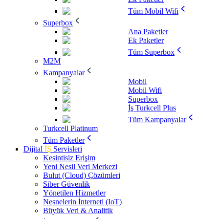
Tüm Mobil Wifi
Superbox
Ana Paketler
Ek Paketler
Tüm Superbox
M2M
Kampanyalar
Mobil
Mobil Wifi
Superbox
İş Turkcell Plus
Tüm Kampanyalar
Turkcell Platinum
Tüm Paketler
Dijital
İŞ
Servisleri
Kesintisiz Erişim
Yeni Nesil Veri Merkezi
Bulut (Cloud) Çözümleri
Siber Güvenlik
Yönetilen Hizmetler
Nesnelerin İnterneti (IoT)
Büyük Veri & Analitik