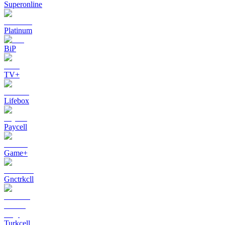
Superonline
Platinum
BiP
TV+
Lifebox
Paycell
Game+
Gnctrkcll
Turkcell