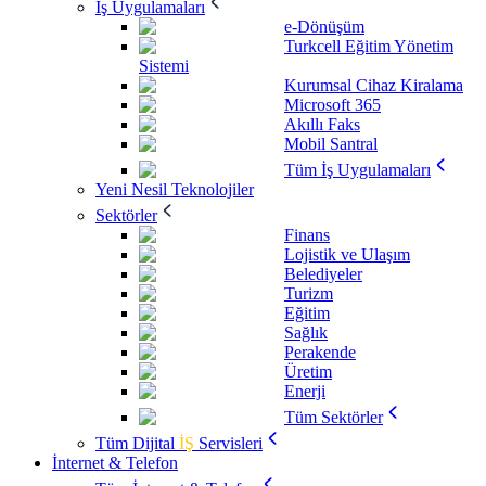
İş Uygulamaları
e-Dönüşüm
Turkcell Eğitim Yönetim
Sistemi
Kurumsal Cihaz Kiralama
Microsoft 365
Akıllı Faks
Mobil Santral
Tüm İş Uygulamaları
Yeni Nesil Teknolojiler
Sektörler
Finans
Lojistik ve Ulaşım
Belediyeler
Turizm
Eğitim
Sağlık
Perakende
Üretim
Enerji
Tüm Sektörler
Tüm Dijital
İŞ
Servisleri
İnternet & Telefon