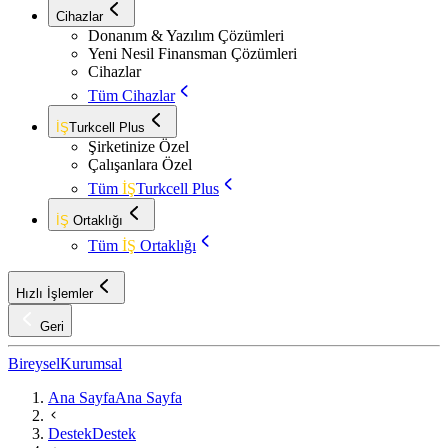
Cihazlar
Donanım & Yazılım Çözümleri
Yeni Nesil Finansman Çözümleri
Cihazlar
Tüm Cihazlar
İŞ
Turkcell Plus
Şirketinize Özel
Çalışanlara Özel
Tüm
İŞ
Turkcell Plus
İŞ
Ortaklığı
Tüm
İŞ
Ortaklığı
Hızlı İşlemler
Geri
Bireysel
Kurumsal
Ana Sayfa
Ana Sayfa
Destek
Destek