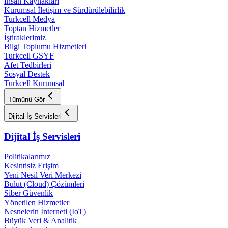
İnsan Kaynakları
Kurumsal İletişim ve Sürdürülebilirlik
Turkcell Medya
Toptan Hizmetler
İştiraklerimiz
Bilgi Toplumu Hizmetleri
Turkcell GSYF
Afet Tedbirleri
Sosyal Destek
Turkcell Kurumsal
Tümünü Gör
Dijital İş Servisleri
Dijital İş Servisleri
Politikalarımız
Kesintisiz Erişim
Yeni Nesil Veri Merkezi
Bulut (Cloud) Çözümleri
Siber Güvenlik
Yönetilen Hizmetler
Nesnelerin İnterneti (IoT)
Büyük Veri & Analitik