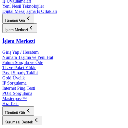
İş Uygulamaları
Yeni Nesil Teknolojiler
Dijital Mesajlaşma İş Ortakları
Tümünü Gör
İşlem Merkezi
İşlem Merkezi
Giriş Yap / Hesabım
Numara Taşıma ve Yeni Hat
Fatura Sorgula ve Öde
TL ve Paket Yükle
Pasaj Sipariş Takibi
Gold Üyelik
IP Sorgulama
İnternet Ping Testi
PUK Sorgulama
Masterpass™
Hız Testi
Tümünü Gör
Kurumsal Destek