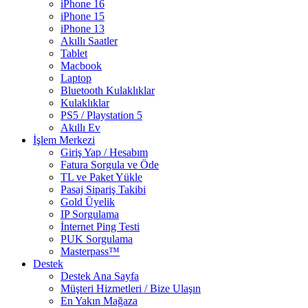
iPhone 16
iPhone 15
iPhone 13
Akıllı Saatler
Tablet
Macbook
Laptop
Bluetooth Kulaklıklar
Kulaklıklar
PS5 / Playstation 5
Akıllı Ev
İşlem Merkezi
Giriş Yap / Hesabım
Fatura Sorgula ve Öde
TL ve Paket Yükle
Pasaj Sipariş Takibi
Gold Üyelik
IP Sorgulama
İnternet Ping Testi
PUK Sorgulama
Masterpass™
Destek
Destek Ana Sayfa
Müşteri Hizmetleri / Bize Ulaşın
En Yakın Mağaza