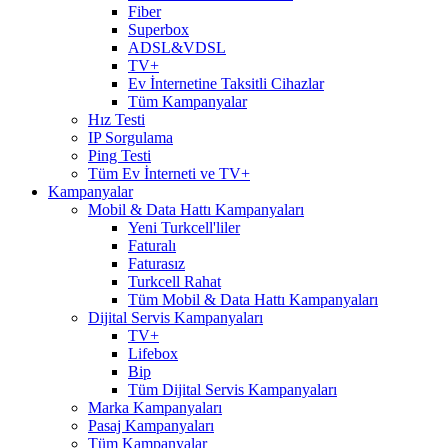
Fiber
Superbox
ADSL&VDSL
TV+
Ev İnternetine Taksitli Cihazlar
Tüm Kampanyalar
Hız Testi
IP Sorgulama
Ping Testi
Tüm Ev İnterneti ve TV+
Kampanyalar
Mobil & Data Hattı Kampanyaları
Yeni Turkcell'liler
Faturalı
Faturasız
Turkcell Rahat
Tüm Mobil & Data Hattı Kampanyaları
Dijital Servis Kampanyaları
TV+
Lifebox
Bip
Tüm Dijital Servis Kampanyaları
Marka Kampanyaları
Pasaj Kampanyaları
Tüm Kampanyalar