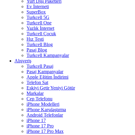
Yurt Dışı Paketleri
Ev İnterneti
SuperBox
Turkcell 5G
Turkcell One
Yazlık İnternet
Turkcell Çocuk
Hız Testi
Turkcell Blog
Pasaj Blog
Turkcell Kampanyalar
Alışveriş
Turkcell Pasaj
Pasaj Kampanyalar
Apple Eğitim İndirimi
Telefon Sat
Eskiyi Getir Yeniyi Götür
Markalar
Cep Telefonu
iPhone Modelleri
iPhone Karşılaştırma
Android Telefonlar
iPhone 17
iPhone 17 Pro
iPhone 17 Pro Max