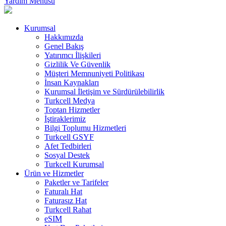
Yardım Menüsü
Kurumsal
Hakkımızda
Genel Bakış
Yatırımcı İlişkileri
Gizlilik Ve Güvenlik
Müşteri Memnuniyeti Politikası
İnsan Kaynakları
Kurumsal İletişim ve Sürdürülebilirlik
Turkcell Medya
Toptan Hizmetler
İştiraklerimiz
Bilgi Toplumu Hizmetleri
Turkcell GSYF
Afet Tedbirleri
Sosyal Destek
Turkcell Kurumsal
Ürün ve Hizmetler
Paketler ve Tarifeler
Faturalı Hat
Faturasız Hat
Turkcell Rahat
eSIM