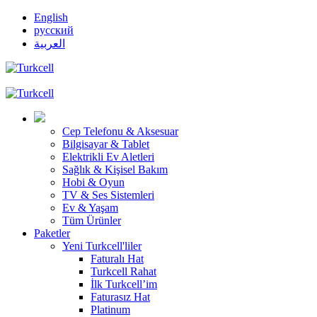
English
русский
العربية
Cep Telefonu & Aksesuar
Bilgisayar & Tablet
Elektrikli Ev Aletleri
Sağlık & Kişisel Bakım
Hobi & Oyun
TV & Ses Sistemleri
Ev & Yaşam
Tüm Ürünler
Paketler
Yeni Turkcell'liler
Faturalı Hat
Turkcell Rahat
İlk Turkcell’im
Faturasız Hat
Platinum