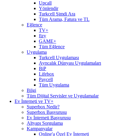
Upcall
Yönlendir
Turkcell Şimdi Ara
Tüm Arama, Fatura ve TL
Eğlence
TV+
fizy
GAME+
Tüm Eğlence
Uygulama
Turkcell Uygulaması
Ayrıcalık Dünyası Uygulamaları
BiP
Lifebox
Paycell
Tüm Uygulama
Bilgi
Tüm Dijital Servisler ve Uygulamalar
Ev İnterneti ve TV+
Superbox Nedir?
Superbox Başvurusu
Ev İnterneti Başvurusu
Altyapı Sorgulama
Kampanyalar
Online'a Özel Ev İnterneti