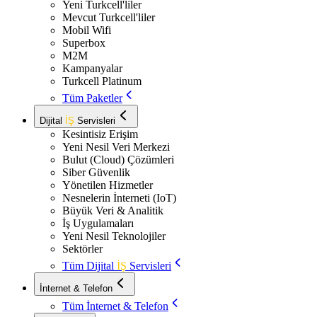
Yeni Turkcell'liler
Mevcut Turkcell'liler
Mobil Wifi
Superbox
M2M
Kampanyalar
Turkcell Platinum
Tüm Paketler
Dijital
İŞ
Servisleri
Kesintisiz Erişim
Yeni Nesil Veri Merkezi
Bulut (Cloud) Çözümleri
Siber Güvenlik
Yönetilen Hizmetler
Nesnelerin İnterneti (IoT)
Büyük Veri & Analitik
İş Uygulamaları
Yeni Nesil Teknolojiler
Sektörler
Tüm Dijital
İŞ
Servisleri
İnternet & Telefon
Tüm İnternet & Telefon