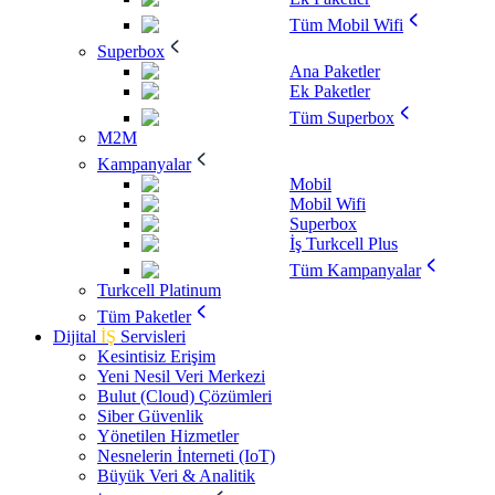
Tüm Mobil Wifi
Superbox
Ana Paketler
Ek Paketler
Tüm Superbox
M2M
Kampanyalar
Mobil
Mobil Wifi
Superbox
İş Turkcell Plus
Tüm Kampanyalar
Turkcell Platinum
Tüm Paketler
Dijital
İŞ
Servisleri
Kesintisiz Erişim
Yeni Nesil Veri Merkezi
Bulut (Cloud) Çözümleri
Siber Güvenlik
Yönetilen Hizmetler
Nesnelerin İnterneti (IoT)
Büyük Veri & Analitik