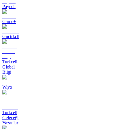
Paycell
Game+
Gnctrkcll
Turkcell
Global
Bilgi
Wiyo
Turkcell
Geleceği
Yazanlar