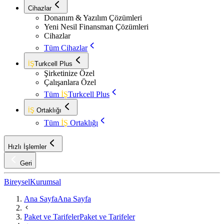
Cihazlar
Donanım & Yazılım Çözümleri
Yeni Nesil Finansman Çözümleri
Cihazlar
Tüm Cihazlar
İŞ
Turkcell Plus
Şirketinize Özel
Çalışanlara Özel
Tüm
İŞ
Turkcell Plus
İŞ
Ortaklığı
Tüm
İŞ
Ortaklığı
Hızlı İşlemler
Geri
Bireysel
Kurumsal
Ana Sayfa
Ana Sayfa
Paket ve Tarifeler
Paket ve Tarifeler