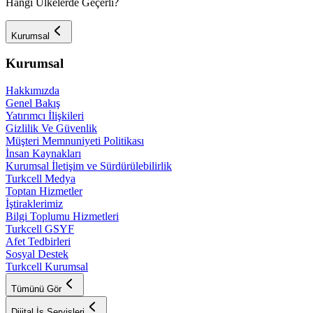
Hangi Ülkelerde Geçerli?
Kurumsal
Kurumsal
Hakkımızda
Genel Bakış
Yatırımcı İlişkileri
Gizlilik Ve Güvenlik
Müşteri Memnuniyeti Politikası
İnsan Kaynakları
Kurumsal İletişim ve Sürdürülebilirlik
Turkcell Medya
Toptan Hizmetler
İştiraklerimiz
Bilgi Toplumu Hizmetleri
Turkcell GSYF
Afet Tedbirleri
Sosyal Destek
Turkcell Kurumsal
Tümünü Gör
Dijital İş Servisleri