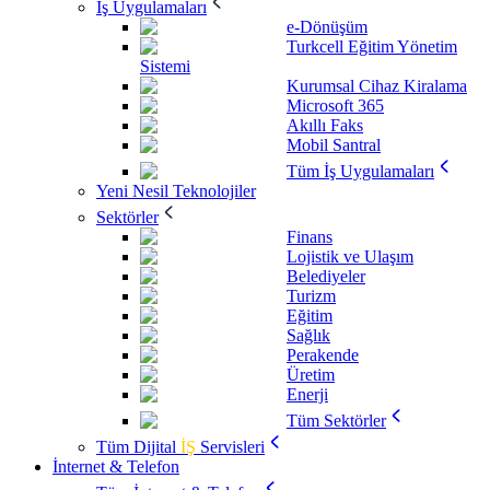
İş Uygulamaları
e-Dönüşüm
Turkcell Eğitim Yönetim
Sistemi
Kurumsal Cihaz Kiralama
Microsoft 365
Akıllı Faks
Mobil Santral
Tüm İş Uygulamaları
Yeni Nesil Teknolojiler
Sektörler
Finans
Lojistik ve Ulaşım
Belediyeler
Turizm
Eğitim
Sağlık
Perakende
Üretim
Enerji
Tüm Sektörler
Tüm Dijital
İŞ
Servisleri
İnternet & Telefon