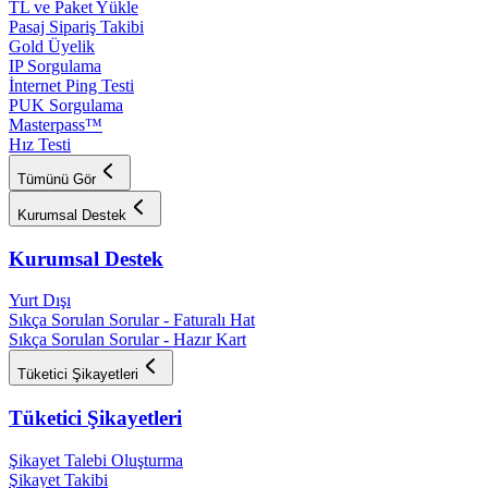
TL ve Paket Yükle
Pasaj Sipariş Takibi
Gold Üyelik
IP Sorgulama
İnternet Ping Testi
PUK Sorgulama
Masterpass™
Hız Testi
Tümünü Gör
Kurumsal Destek
Kurumsal Destek
Yurt Dışı
Sıkça Sorulan Sorular - Faturalı Hat
Sıkça Sorulan Sorular - Hazır Kart
Tüketici Şikayetleri
Tüketici Şikayetleri
Şikayet Talebi Oluşturma
Şikayet Takibi