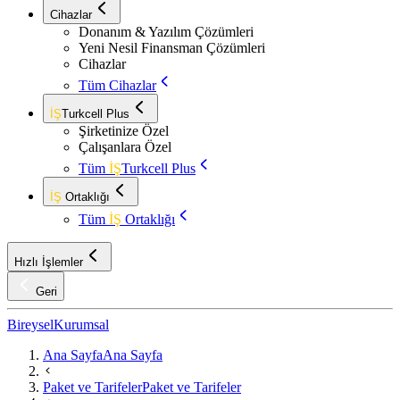
Cihazlar
Donanım & Yazılım Çözümleri
Yeni Nesil Finansman Çözümleri
Cihazlar
Tüm Cihazlar
İŞ
Turkcell Plus
Şirketinize Özel
Çalışanlara Özel
Tüm
İŞ
Turkcell Plus
İŞ
Ortaklığı
Tüm
İŞ
Ortaklığı
Hızlı İşlemler
Geri
Bireysel
Kurumsal
Ana Sayfa
Ana Sayfa
Paket ve Tarifeler
Paket ve Tarifeler