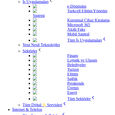
İş Uygulamaları
e-Dönüşüm
Turkcell Eğitim Yönetim
Sistemi
Kurumsal Cihaz Kiralama
Microsoft 365
Akıllı Faks
Mobil Santral
Tüm İş Uygulamaları
Yeni Nesil Teknolojiler
Sektörler
Finans
Lojistik ve Ulaşım
Belediyeler
Turizm
Eğitim
Sağlık
Perakende
Üretim
Enerji
Tüm Sektörler
Tüm Dijital
İŞ
Servisleri
İnternet & Telefon