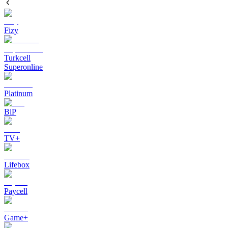
Fizy
Turkcell
Superonline
Platinum
BiP
TV+
Lifebox
Paycell
Game+