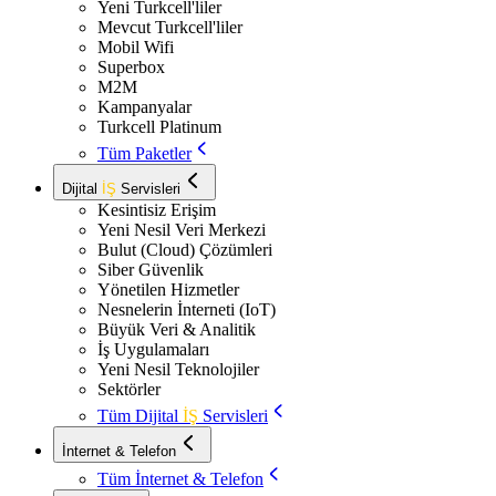
Yeni Turkcell'liler
Mevcut Turkcell'liler
Mobil Wifi
Superbox
M2M
Kampanyalar
Turkcell Platinum
Tüm Paketler
Dijital
İŞ
Servisleri
Kesintisiz Erişim
Yeni Nesil Veri Merkezi
Bulut (Cloud) Çözümleri
Siber Güvenlik
Yönetilen Hizmetler
Nesnelerin İnterneti (IoT)
Büyük Veri & Analitik
İş Uygulamaları
Yeni Nesil Teknolojiler
Sektörler
Tüm Dijital
İŞ
Servisleri
İnternet & Telefon
Tüm İnternet & Telefon