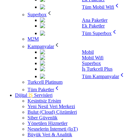
Tüm Mobil Wifi
Superbox
Ana Paketler
Ek Paketler
Tüm Superbox
M2M
Kampanyalar
Mobil
Mobil Wifi
Superbox
İş Turkcell Plus
Tüm Kampanyalar
Turkcell Platinum
Tüm Paketler
Dijital
İŞ
Servisleri
Kesintisiz Erişim
Yeni Nesil Veri Merkezi
Bulut (Cloud) Çözümleri
Siber Güvenlik
Yönetilen Hizmetler
Nesnelerin İnterneti (IoT)
Büyük Veri & Analitik