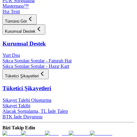
PUK Sorgulama
Masterpass™
Hız Testi
Tümünü Gör
Kurumsal Destek
Kurumsal Destek
Yurt Dışı
Sıkça Sorulan Sorular - Faturalı Hat
Sıkça Sorulan Sorular - Hazır Kart
Tüketici Şikayetleri
Tüketici Şikayetleri
Şikayet Talebi Oluşturma
Şikayet Takibi
Alacak Sorgulama, TL İade Talep​
BTK İade Duyurusu
Bizi Takip Edin