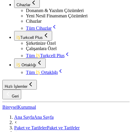
Cihazlar
Donanım & Yazılım Çözümleri
Yeni Nesil Finansman Çözümleri
Cihazlar
Tüm Cihazlar
İŞ
Turkcell Plus
Şirketinize Özel
Çalışanlara Özel
Tüm
İŞ
Turkcell Plus
İŞ
Ortaklığı
Tüm
İŞ
Ortaklığı
Hızlı İşlemler
Geri
Bireysel
Kurumsal
Ana Sayfa
Ana Sayfa
Paket ve Tarifeler
Paket ve Tarifeler