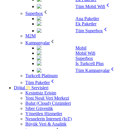
Tüm Mobil Wifi
Superbox
Ana Paketler
Ek Paketler
Tüm Superbox
M2M
Kampanyalar
Mobil
Mobil Wifi
Superbox
İş Turkcell Plus
Tüm Kampanyalar
Turkcell Platinum
Tüm Paketler
Dijital
İŞ
Servisleri
Kesintisiz Erişim
Yeni Nesil Veri Merkezi
Bulut (Cloud) Çözümleri
Siber Güvenlik
Yönetilen Hizmetler
Nesnelerin İnterneti (IoT)
Büyük Veri & Analitik