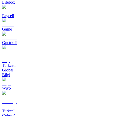
Lifebox
Paycell
Game+
Gnctrkcll
Turkcell
Global
Bilgi
Wiyo
Turkcell
Geleceği