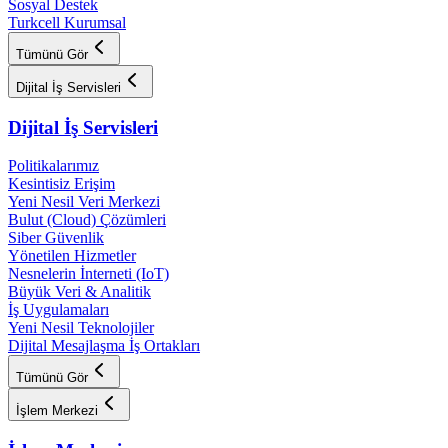
Sosyal Destek
Turkcell Kurumsal
Tümünü Gör
Dijital İş Servisleri
Dijital İş Servisleri
Politikalarımız
Kesintisiz Erişim
Yeni Nesil Veri Merkezi
Bulut (Cloud) Çözümleri
Siber Güvenlik
Yönetilen Hizmetler
Nesnelerin İnterneti (IoT)
Büyük Veri & Analitik
İş Uygulamaları
Yeni Nesil Teknolojiler
Dijital Mesajlaşma İş Ortakları
Tümünü Gör
İşlem Merkezi