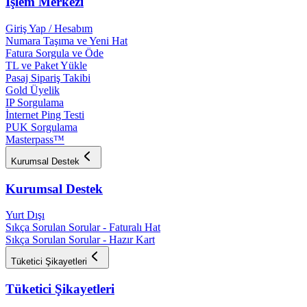
İşlem Merkezi
Giriş Yap / Hesabım
Numara Taşıma ve Yeni Hat
Fatura Sorgula ve Öde
TL ve Paket Yükle
Pasaj Sipariş Takibi
Gold Üyelik
IP Sorgulama
İnternet Ping Testi
PUK Sorgulama
Masterpass™
Kurumsal Destek
Kurumsal Destek
Yurt Dışı
Sıkça Sorulan Sorular - Faturalı Hat
Sıkça Sorulan Sorular - Hazır Kart
Tüketici Şikayetleri
Tüketici Şikayetleri