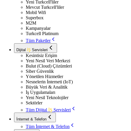
Yeni Turkcell'liler
Mevcut Turkcell'liler
Mobil Wifi
Superbox
M2M
Kampanyalar
Turkcell Platinum
Tüm Paketler
Dijital
İŞ
Servisleri
Kesintisiz Erişim
Yeni Nesil Veri Merkezi
Bulut (Cloud) Çözümleri
Siber Güvenlik
Yönetilen Hizmetler
Nesnelerin İnterneti (IoT)
Büyük Veri & Analitik
İş Uygulamaları
Yeni Nesil Teknolojiler
Sektörler
Tüm Dijital
İŞ
Servisleri
İnternet & Telefon
Tüm İnternet & Telefon