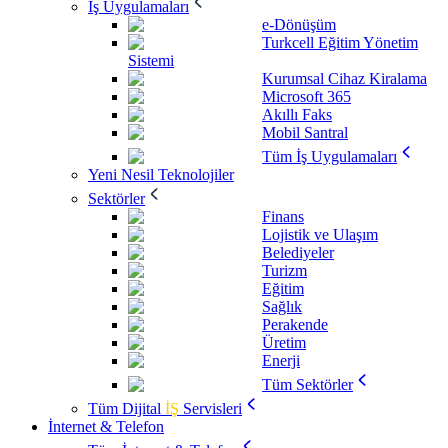
İş Uygulamaları
e-Dönüşüm
Turkcell Eğitim Yönetim
Sistemi
Kurumsal Cihaz Kiralama
Microsoft 365
Akıllı Faks
Mobil Santral
Tüm İş Uygulamaları
Yeni Nesil Teknolojiler
Sektörler
Finans
Lojistik ve Ulaşım
Belediyeler
Turizm
Eğitim
Sağlık
Perakende
Üretim
Enerji
Tüm Sektörler
Tüm Dijital
İŞ
Servisleri
İnternet & Telefon