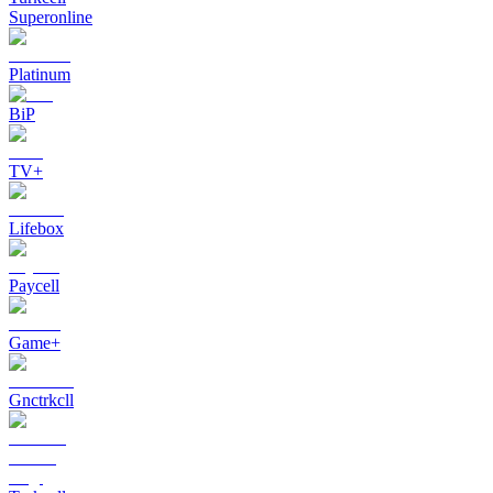
Superonline
Platinum
BiP
TV+
Lifebox
Paycell
Game+
Gnctrkcll