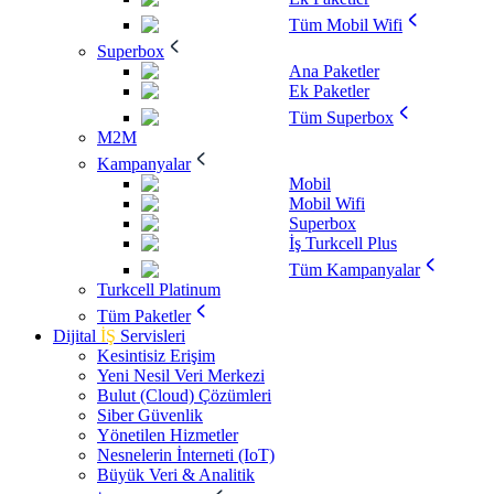
Tüm Mobil Wifi
Superbox
Ana Paketler
Ek Paketler
Tüm Superbox
M2M
Kampanyalar
Mobil
Mobil Wifi
Superbox
İş Turkcell Plus
Tüm Kampanyalar
Turkcell Platinum
Tüm Paketler
Dijital
İŞ
Servisleri
Kesintisiz Erişim
Yeni Nesil Veri Merkezi
Bulut (Cloud) Çözümleri
Siber Güvenlik
Yönetilen Hizmetler
Nesnelerin İnterneti (IoT)
Büyük Veri & Analitik