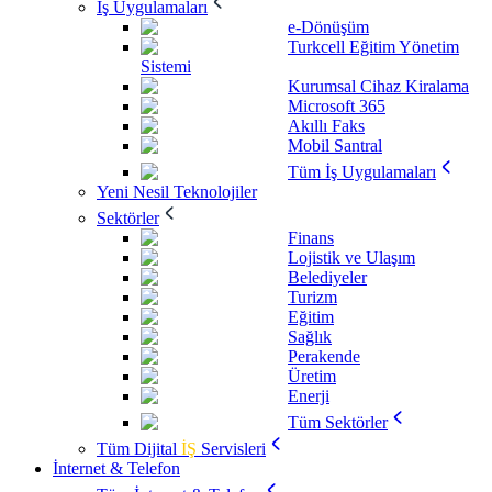
İş Uygulamaları
e-Dönüşüm
Turkcell Eğitim Yönetim
Sistemi
Kurumsal Cihaz Kiralama
Microsoft 365
Akıllı Faks
Mobil Santral
Tüm İş Uygulamaları
Yeni Nesil Teknolojiler
Sektörler
Finans
Lojistik ve Ulaşım
Belediyeler
Turizm
Eğitim
Sağlık
Perakende
Üretim
Enerji
Tüm Sektörler
Tüm Dijital
İŞ
Servisleri
İnternet & Telefon