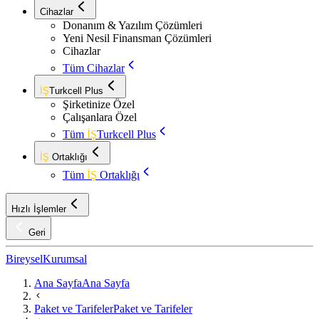
Cihazlar
Donanım & Yazılım Çözümleri
Yeni Nesil Finansman Çözümleri
Cihazlar
Tüm Cihazlar
İŞ
Turkcell Plus
Şirketinize Özel
Çalışanlara Özel
Tüm
İŞ
Turkcell Plus
İŞ
Ortaklığı
Tüm
İŞ
Ortaklığı
Hızlı İşlemler
Geri
Bireysel
Kurumsal
Ana Sayfa
Ana Sayfa
Paket ve Tarifeler
Paket ve Tarifeler