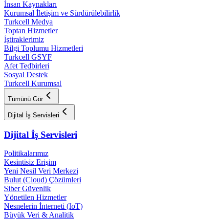
İnsan Kaynakları
Kurumsal İletişim ve Sürdürülebilirlik
Turkcell Medya
Toptan Hizmetler
İştiraklerimiz
Bilgi Toplumu Hizmetleri
Turkcell GSYF
Afet Tedbirleri
Sosyal Destek
Turkcell Kurumsal
Tümünü Gör
Dijital İş Servisleri
Dijital İş Servisleri
Politikalarımız
Kesintisiz Erişim
Yeni Nesil Veri Merkezi
Bulut (Cloud) Çözümleri
Siber Güvenlik
Yönetilen Hizmetler
Nesnelerin İnterneti (IoT)
Büyük Veri & Analitik