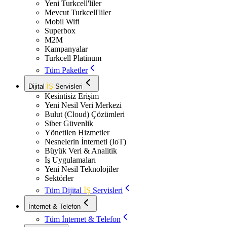
Yeni Turkcell'liler
Mevcut Turkcell'liler
Mobil Wifi
Superbox
M2M
Kampanyalar
Turkcell Platinum
Tüm Paketler
Dijital
İŞ
Servisleri
Kesintisiz Erişim
Yeni Nesil Veri Merkezi
Bulut (Cloud) Çözümleri
Siber Güvenlik
Yönetilen Hizmetler
Nesnelerin İnterneti (IoT)
Büyük Veri & Analitik
İş Uygulamaları
Yeni Nesil Teknolojiler
Sektörler
Tüm Dijital
İŞ
Servisleri
İnternet & Telefon
Tüm İnternet & Telefon