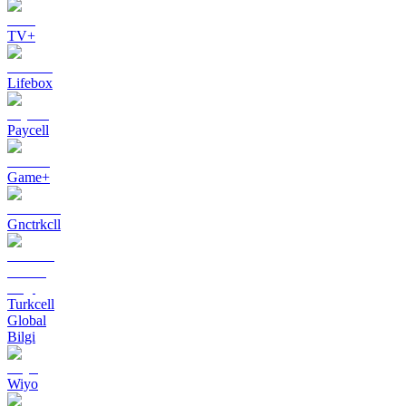
TV+
Lifebox
Paycell
Game+
Gnctrkcll
Turkcell
Global
Bilgi
Wiyo