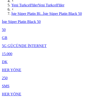
Yeni Turkcell'liler
Yeni Turkcell'liler
İşte Süper Platin Bl...
İşte Süper Platin Black 50
İşte Süper Platin Black 50
50
GB
5G GÜCÜNDE İNTERNET
15.000
DK
HER YÖNE
250
SMS
HER YÖNE