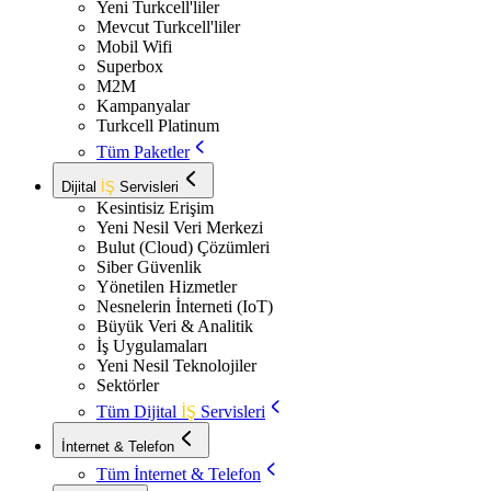
Yeni Turkcell'liler
Mevcut Turkcell'liler
Mobil Wifi
Superbox
M2M
Kampanyalar
Turkcell Platinum
Tüm Paketler
Dijital
İŞ
Servisleri
Kesintisiz Erişim
Yeni Nesil Veri Merkezi
Bulut (Cloud) Çözümleri
Siber Güvenlik
Yönetilen Hizmetler
Nesnelerin İnterneti (IoT)
Büyük Veri & Analitik
İş Uygulamaları
Yeni Nesil Teknolojiler
Sektörler
Tüm Dijital
İŞ
Servisleri
İnternet & Telefon
Tüm İnternet & Telefon