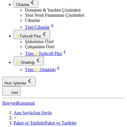
Cihazlar
Donanım & Yazılım Çözümleri
Yeni Nesil Finansman Çözümleri
Cihazlar
Tüm Cihazlar
İŞ
Turkcell Plus
Şirketinize Özel
Çalışanlara Özel
Tüm
İŞ
Turkcell Plus
İŞ
Ortaklığı
Tüm
İŞ
Ortaklığı
Hızlı İşlemler
Geri
Bireysel
Kurumsal
Ana Sayfa
Ana Sayfa
Paket ve Tarifeler
Paket ve Tarifeler