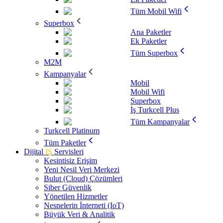
Tüm Mobil Wifi
Superbox
Ana Paketler
Ek Paketler
Tüm Superbox
M2M
Kampanyalar
Mobil
Mobil Wifi
Superbox
İş Turkcell Plus
Tüm Kampanyalar
Turkcell Platinum
Tüm Paketler
Dijital
İŞ
Servisleri
Kesintisiz Erişim
Yeni Nesil Veri Merkezi
Bulut (Cloud) Çözümleri
Siber Güvenlik
Yönetilen Hizmetler
Nesnelerin İnterneti (IoT)
Büyük Veri & Analitik