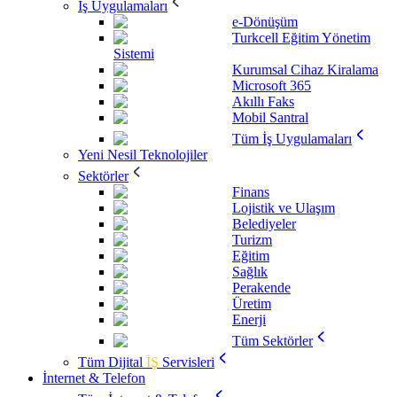
İş Uygulamaları
e-Dönüşüm
Turkcell Eğitim Yönetim
Sistemi
Kurumsal Cihaz Kiralama
Microsoft 365
Akıllı Faks
Mobil Santral
Tüm İş Uygulamaları
Yeni Nesil Teknolojiler
Sektörler
Finans
Lojistik ve Ulaşım
Belediyeler
Turizm
Eğitim
Sağlık
Perakende
Üretim
Enerji
Tüm Sektörler
Tüm Dijital
İŞ
Servisleri
İnternet & Telefon