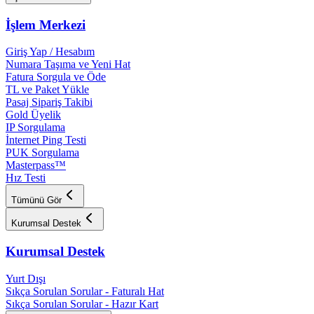
İşlem Merkezi
Giriş Yap / Hesabım
Numara Taşıma ve Yeni Hat
Fatura Sorgula ve Öde
TL ve Paket Yükle
Pasaj Sipariş Takibi
Gold Üyelik
IP Sorgulama
İnternet Ping Testi
PUK Sorgulama
Masterpass™
Hız Testi
Tümünü Gör
Kurumsal Destek
Kurumsal Destek
Yurt Dışı
Sıkça Sorulan Sorular - Faturalı Hat
Sıkça Sorulan Sorular - Hazır Kart