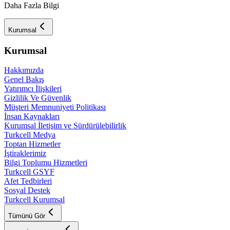
Daha Fazla Bilgi
Kurumsal
Kurumsal
Hakkımızda
Genel Bakış
Yatırımcı İlişkileri
Gizlilik Ve Güvenlik
Müşteri Memnuniyeti Politikası
İnsan Kaynakları
Kurumsal İletişim ve Sürdürülebilirlik
Turkcell Medya
Toptan Hizmetler
İştiraklerimiz
Bilgi Toplumu Hizmetleri
Turkcell GSYF
Afet Tedbirleri
Sosyal Destek
Turkcell Kurumsal
Tümünü Gör