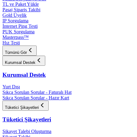
TL ve Paket Yükle
Pasaj Sipariş Takibi
Gold Üyelik
IP Sorgulama
İnternet Ping Testi
PUK Sorgulama
Masterpass™
Hız Testi
Tümünü Gör
Kurumsal Destek
Kurumsal Destek
Yurt Dışı
Sıkça Sorulan Sorular - Faturalı Hat
Sıkça Sorulan Sorular - Hazır Kart
Tüketici Şikayetleri
Tüketici Şikayetleri
Şikayet Talebi Oluşturma
Şikayet Takibi