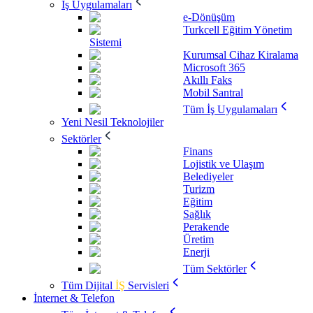
İş Uygulamaları
e-Dönüşüm
Turkcell Eğitim Yönetim
Sistemi
Kurumsal Cihaz Kiralama
Microsoft 365
Akıllı Faks
Mobil Santral
Tüm İş Uygulamaları
Yeni Nesil Teknolojiler
Sektörler
Finans
Lojistik ve Ulaşım
Belediyeler
Turizm
Eğitim
Sağlık
Perakende
Üretim
Enerji
Tüm Sektörler
Tüm Dijital
İŞ
Servisleri
İnternet & Telefon