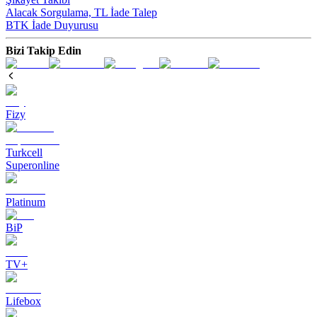
Alacak Sorgulama, TL İade Talep​
BTK İade Duyurusu
Bizi Takip Edin
Fizy
Turkcell
Superonline
Platinum
BiP
TV+
Lifebox