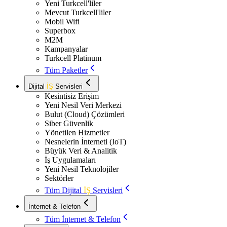
Yeni Turkcell'liler
Mevcut Turkcell'liler
Mobil Wifi
Superbox
M2M
Kampanyalar
Turkcell Platinum
Tüm Paketler
Dijital
İŞ
Servisleri
Kesintisiz Erişim
Yeni Nesil Veri Merkezi
Bulut (Cloud) Çözümleri
Siber Güvenlik
Yönetilen Hizmetler
Nesnelerin İnterneti (IoT)
Büyük Veri & Analitik
İş Uygulamaları
Yeni Nesil Teknolojiler
Sektörler
Tüm Dijital
İŞ
Servisleri
İnternet & Telefon
Tüm İnternet & Telefon