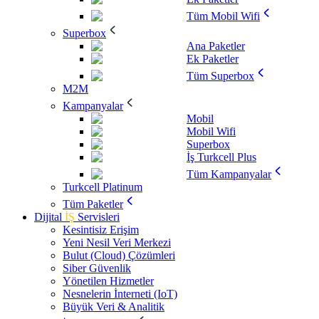
Tüm Mobil Wifi
Superbox
Ana Paketler
Ek Paketler
Tüm Superbox
M2M
Kampanyalar
Mobil
Mobil Wifi
Superbox
İş Turkcell Plus
Tüm Kampanyalar
Turkcell Platinum
Tüm Paketler
Dijital
İŞ
Servisleri
Kesintisiz Erişim
Yeni Nesil Veri Merkezi
Bulut (Cloud) Çözümleri
Siber Güvenlik
Yönetilen Hizmetler
Nesnelerin İnterneti (IoT)
Büyük Veri & Analitik