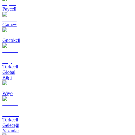
Paycell
Game+
Gnctrkcll
Turkcell
Global
Bilgi
Wiyo
Turkcell
Geleceği
Yazanlar