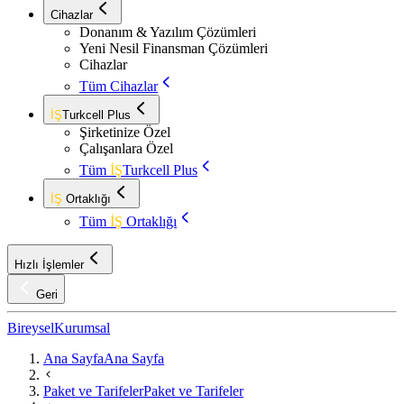
Cihazlar
Donanım & Yazılım Çözümleri
Yeni Nesil Finansman Çözümleri
Cihazlar
Tüm Cihazlar
İŞ
Turkcell Plus
Şirketinize Özel
Çalışanlara Özel
Tüm
İŞ
Turkcell Plus
İŞ
Ortaklığı
Tüm
İŞ
Ortaklığı
Hızlı İşlemler
Geri
Bireysel
Kurumsal
Ana Sayfa
Ana Sayfa
Paket ve Tarifeler
Paket ve Tarifeler