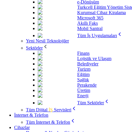
e-Dönüşüm
Turkcell Eğitim Yönetim Sis
Kurumsal Cihaz Kiralama
Microsoft 365
Akıllı Faks
Mobil Santral
Tüm İş Uygulamaları
Yeni Nesil Teknolojiler
Sektörler
Finans
Lojistik ve Ulaşım
Belediyeler
Turizm
Eğitim
Sağlık
Perakende
Üretim
Enerji
Tüm Sektörler
Tüm Dijital
İŞ
Servisleri
İnternet & Telefon
Tüm İnternet & Telefon
Cihazlar