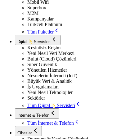
Mobil Wifi
Superbox
M2M
Kampanyalar
Turkcell Platinum
Tüm Paketler
Dijital
İŞ
Servisleri
Kesintisiz Erişim
Yeni Nesil Veri Merkezi
Bulut (Cloud) Çözümleri
Siber Güvenlik
Yönetilen Hizmetler
Nesnelerin İnterneti (IoT)
Büyük Veri & Analitik
İş Uygulamaları
Yeni Nesil Teknolojiler
Sektörler
Tüm Dijital
İŞ
Servisleri
İnternet & Telefon
Tüm İnternet & Telefon
Cihazlar
Donanım & Yazılım Çözümleri