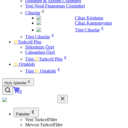
Donanım & Yazılım Çözümleri
Yeni Nesil Finansman Çözümleri
Cihazlar
Cihaz Kiralama
Cihaz Kampanyaları
Tüm Cihazlar
Tüm Cihazlar
İŞ
Turkcell Plus
Şirketinize Özel
Çalışanlara Özel
Tüm
İŞ
Turkcell Plus
İŞ
Ortaklığı
Tüm
İŞ
Ortaklığı
Hızlı İşlemler
0
Paketler
Yeni Turkcell'liler
Mevcut Turkcell'liler