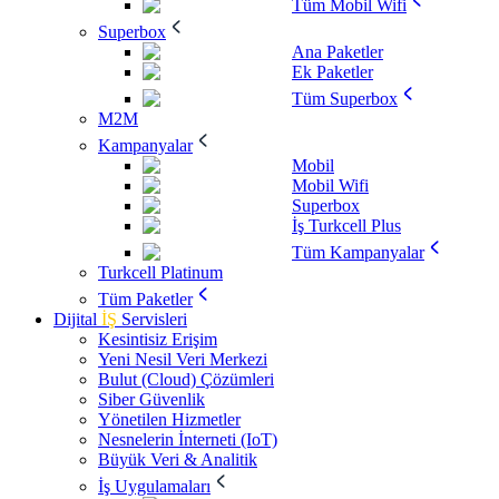
Tüm Mobil Wifi
Superbox
Ana Paketler
Ek Paketler
Tüm Superbox
M2M
Kampanyalar
Mobil
Mobil Wifi
Superbox
İş Turkcell Plus
Tüm Kampanyalar
Turkcell Platinum
Tüm Paketler
Dijital
İŞ
Servisleri
Kesintisiz Erişim
Yeni Nesil Veri Merkezi
Bulut (Cloud) Çözümleri
Siber Güvenlik
Yönetilen Hizmetler
Nesnelerin İnterneti (IoT)
Büyük Veri & Analitik
İş Uygulamaları