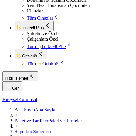
Yeni Nesil Finansman Çözümleri
Cihazlar
Tüm Cihazlar
İŞ
Turkcell Plus
Şirketinize Özel
Çalışanlara Özel
Tüm
İŞ
Turkcell Plus
İŞ
Ortaklığı
Tüm
İŞ
Ortaklığı
Hızlı İşlemler
Geri
Bireysel
Kurumsal
Ana Sayfa
Ana Sayfa
Paket ve Tarifeler
Paket ve Tarifeler
Superbox
Superbox