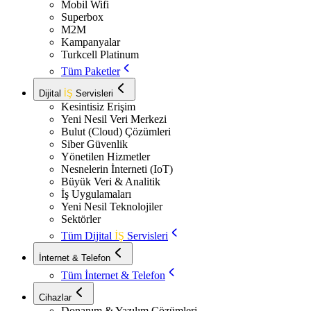
Mobil Wifi
Superbox
M2M
Kampanyalar
Turkcell Platinum
Tüm Paketler
Dijital
İŞ
Servisleri
Kesintisiz Erişim
Yeni Nesil Veri Merkezi
Bulut (Cloud) Çözümleri
Siber Güvenlik
Yönetilen Hizmetler
Nesnelerin İnterneti (IoT)
Büyük Veri & Analitik
İş Uygulamaları
Yeni Nesil Teknolojiler
Sektörler
Tüm Dijital
İŞ
Servisleri
İnternet & Telefon
Tüm İnternet & Telefon
Cihazlar
Donanım & Yazılım Çözümleri