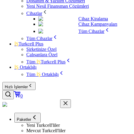
Donanım & Yazılım Çözümleri
Yeni Nesil Finansman Çözümleri
Cihazlar
Cihaz Kiralama
Cihaz Kampanyaları
Tüm Cihazlar
Tüm Cihazlar
İŞ
Turkcell Plus
Şirketinize Özel
Çalışanlara Özel
Tüm
İŞ
Turkcell Plus
İŞ
Ortaklığı
Tüm
İŞ
Ortaklığı
Hızlı İşlemler
0
Paketler
Yeni Turkcell'liler
Mevcut Turkcell'liler