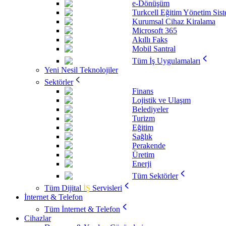
e-Dönüşüm
Turkcell Eğitim Yönetim Sis
Kurumsal Cihaz Kiralama
Microsoft 365
Akıllı Faks
Mobil Santral
Tüm İş Uygulamaları
Yeni Nesil Teknolojiler
Sektörler
Finans
Lojistik ve Ulaşım
Belediyeler
Turizm
Eğitim
Sağlık
Perakende
Üretim
Enerji
Tüm Sektörler
Tüm Dijital
İŞ
Servisleri
İnternet & Telefon
Tüm İnternet & Telefon
Cihazlar