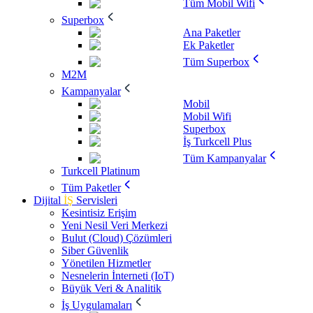
Tüm Mobil Wifi
Superbox
Ana Paketler
Ek Paketler
Tüm Superbox
M2M
Kampanyalar
Mobil
Mobil Wifi
Superbox
İş Turkcell Plus
Tüm Kampanyalar
Turkcell Platinum
Tüm Paketler
Dijital
İŞ
Servisleri
Kesintisiz Erişim
Yeni Nesil Veri Merkezi
Bulut (Cloud) Çözümleri
Siber Güvenlik
Yönetilen Hizmetler
Nesnelerin İnterneti (IoT)
Büyük Veri & Analitik
İş Uygulamaları