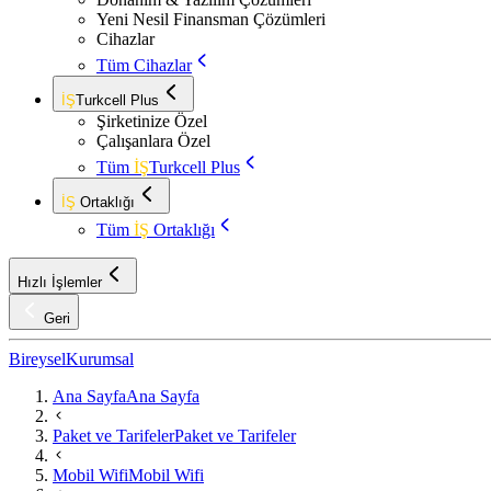
Yeni Nesil Finansman Çözümleri
Cihazlar
Tüm Cihazlar
İŞ
Turkcell Plus
Şirketinize Özel
Çalışanlara Özel
Tüm
İŞ
Turkcell Plus
İŞ
Ortaklığı
Tüm
İŞ
Ortaklığı
Hızlı İşlemler
Geri
Bireysel
Kurumsal
Ana Sayfa
Ana Sayfa
Paket ve Tarifeler
Paket ve Tarifeler
Mobil Wifi
Mobil Wifi