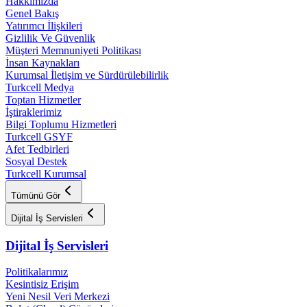
Hakkımızda
Genel Bakış
Yatırımcı İlişkileri
Gizlilik Ve Güvenlik
Müşteri Memnuniyeti Politikası
İnsan Kaynakları
Kurumsal İletişim ve Sürdürülebilirlik
Turkcell Medya
Toptan Hizmetler
İştiraklerimiz
Bilgi Toplumu Hizmetleri
Turkcell GSYF
Afet Tedbirleri
Sosyal Destek
Turkcell Kurumsal
Tümünü Gör
Dijital İş Servisleri
Dijital İş Servisleri
Politikalarımız
Kesintisiz Erişim
Yeni Nesil Veri Merkezi