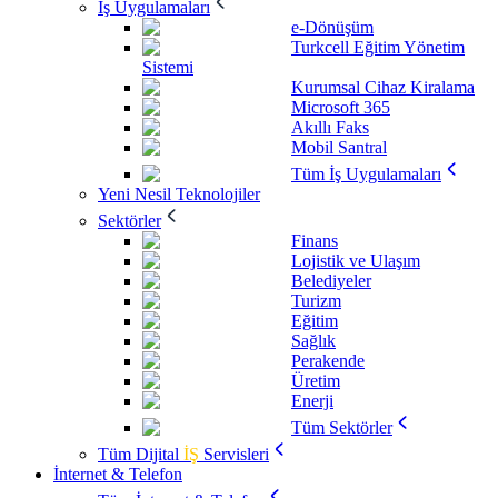
İş Uygulamaları
e-Dönüşüm
Turkcell Eğitim Yönetim
Sistemi
Kurumsal Cihaz Kiralama
Microsoft 365
Akıllı Faks
Mobil Santral
Tüm İş Uygulamaları
Yeni Nesil Teknolojiler
Sektörler
Finans
Lojistik ve Ulaşım
Belediyeler
Turizm
Eğitim
Sağlık
Perakende
Üretim
Enerji
Tüm Sektörler
Tüm Dijital
İŞ
Servisleri
İnternet & Telefon