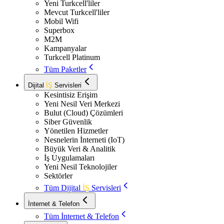
Yeni Turkcell'liler
Mevcut Turkcell'liler
Mobil Wifi
Superbox
M2M
Kampanyalar
Turkcell Platinum
Tüm Paketler
Dijital
İŞ
Servisleri
Kesintisiz Erişim
Yeni Nesil Veri Merkezi
Bulut (Cloud) Çözümleri
Siber Güvenlik
Yönetilen Hizmetler
Nesnelerin İnterneti (IoT)
Büyük Veri & Analitik
İş Uygulamaları
Yeni Nesil Teknolojiler
Sektörler
Tüm Dijital
İŞ
Servisleri
İnternet & Telefon
Tüm İnternet & Telefon