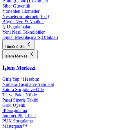
Bulut (Cloud) Çözümleri
Siber Güvenlik
Yönetilen Hizmetler
Nesnelerin İnterneti (IoT)
Büyük Veri & Analitik
İş Uygulamaları
Yeni Nesil Teknolojiler
Dijital Mesajlaşma İş Ortakları
Tümünü Gör
İşlem Merkezi
İşlem Merkezi
Giriş Yap / Hesabım
Numara Taşıma ve Yeni Hat
Fatura Sorgula ve Öde
TL ve Paket Yükle
Pasaj Sipariş Takibi
Gold Üyelik
IP Sorgulama
İnternet Ping Testi
PUK Sorgulama
Masterpass™