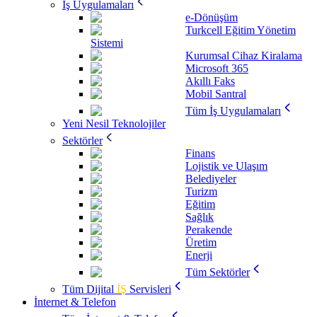
İş Uygulamaları
e-Dönüşüm
Turkcell Eğitim Yönetim
Sistemi
Kurumsal Cihaz Kiralama
Microsoft 365
Akıllı Faks
Mobil Santral
Tüm İş Uygulamaları
Yeni Nesil Teknolojiler
Sektörler
Finans
Lojistik ve Ulaşım
Belediyeler
Turizm
Eğitim
Sağlık
Perakende
Üretim
Enerji
Tüm Sektörler
Tüm Dijital
İŞ
Servisleri
İnternet & Telefon