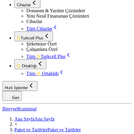
Cihazlar
Donanım & Yazılım Çözümleri
Yeni Nesil Finansman Çözümleri
Cihazlar
Tüm Cihazlar
İŞ
Turkcell Plus
Şirketinize Özel
Çalışanlara Özel
Tüm
İŞ
Turkcell Plus
İŞ
Ortaklığı
Tüm
İŞ
Ortaklığı
Hızlı İşlemler
Geri
Bireysel
Kurumsal
Ana Sayfa
Ana Sayfa
Paket ve Tarifeler
Paket ve Tarifeler