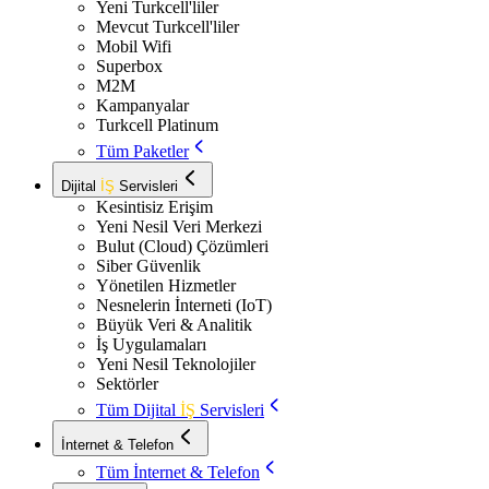
Yeni Turkcell'liler
Mevcut Turkcell'liler
Mobil Wifi
Superbox
M2M
Kampanyalar
Turkcell Platinum
Tüm Paketler
Dijital
İŞ
Servisleri
Kesintisiz Erişim
Yeni Nesil Veri Merkezi
Bulut (Cloud) Çözümleri
Siber Güvenlik
Yönetilen Hizmetler
Nesnelerin İnterneti (IoT)
Büyük Veri & Analitik
İş Uygulamaları
Yeni Nesil Teknolojiler
Sektörler
Tüm Dijital
İŞ
Servisleri
İnternet & Telefon
Tüm İnternet & Telefon