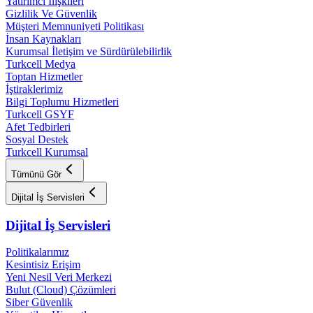
Yatırımcı İlişkileri
Gizlilik Ve Güvenlik
Müşteri Memnuniyeti Politikası
İnsan Kaynakları
Kurumsal İletişim ve Sürdürülebilirlik
Turkcell Medya
Toptan Hizmetler
İştiraklerimiz
Bilgi Toplumu Hizmetleri
Turkcell GSYF
Afet Tedbirleri
Sosyal Destek
Turkcell Kurumsal
Tümünü Gör
Dijital İş Servisleri
Dijital İş Servisleri
Politikalarımız
Kesintisiz Erişim
Yeni Nesil Veri Merkezi
Bulut (Cloud) Çözümleri
Siber Güvenlik