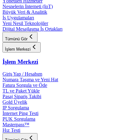
Yönetilen Hizmetler
Nesnelerin İnterneti (IoT)
Büyük Veri & Analitik
İş Uygulamaları
Yeni Nesil Teknolojiler
Dijital Mesajlaşma İş Ortakları
Tümünü Gör
İşlem Merkezi
İşlem Merkezi
Giriş Yap / Hesabım
Numara Taşıma ve Yeni Hat
Fatura Sorgula ve Öde
TL ve Paket Yükle
Pasaj Sipariş Takibi
Gold Üyelik
IP Sorgulama
İnternet Ping Testi
PUK Sorgulama
Masterpass™
Hız Testi