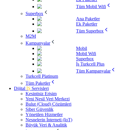
Tüm Mobil Wifi
Superbox
Ana Paketler
Ek Paketler
Tüm Superbox
M2M
Kampanyalar
Mobil
Mobil Wifi
Superbox
İş Turkcell Plus
Tüm Kampanyalar
Turkcell Platinum
Tüm Paketler
Dijital
İŞ
Servisleri
Kesintisiz Erişim
Yeni Nesil Veri Merkezi
Bulut (Cloud) Çözümleri
Siber Güvenlik
Yönetilen Hizmetler
Nesnelerin İnterneti (IoT)
Büyük Veri & Analitik