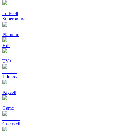
Turkcell
Superonline
Platinum
BiP
TV+
Lifebox
Paycell
Game+
Gnctrkcll