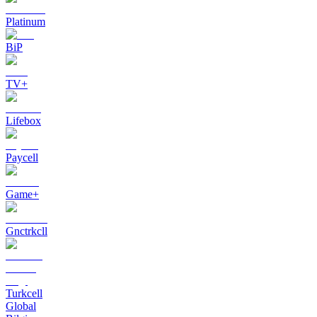
Platinum
BiP
TV+
Lifebox
Paycell
Game+
Gnctrkcll
Turkcell
Global