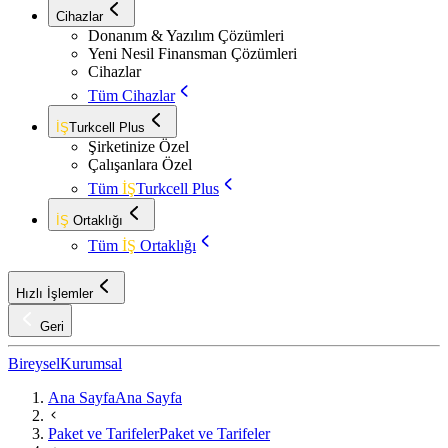
Cihazlar
Donanım & Yazılım Çözümleri
Yeni Nesil Finansman Çözümleri
Cihazlar
Tüm Cihazlar
İŞ
Turkcell Plus
Şirketinize Özel
Çalışanlara Özel
Tüm
İŞ
Turkcell Plus
İŞ
Ortaklığı
Tüm
İŞ
Ortaklığı
Hızlı İşlemler
Geri
Bireysel
Kurumsal
Ana Sayfa
Ana Sayfa
Paket ve Tarifeler
Paket ve Tarifeler