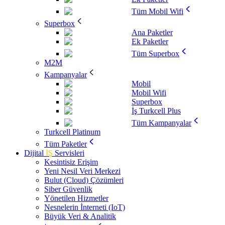
Tüm Mobil Wifi
Superbox
Ana Paketler
Ek Paketler
Tüm Superbox
M2M
Kampanyalar
Mobil
Mobil Wifi
Superbox
İş Turkcell Plus
Tüm Kampanyalar
Turkcell Platinum
Tüm Paketler
Dijital
İŞ
Servisleri
Kesintisiz Erişim
Yeni Nesil Veri Merkezi
Bulut (Cloud) Çözümleri
Siber Güvenlik
Yönetilen Hizmetler
Nesnelerin İnterneti (IoT)
Büyük Veri & Analitik