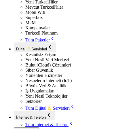
Yeni Turkcell'liler
Mevcut Turkcell'liler
Mobil Wifi
Superbox
M2M
Kampanyalar
Turkcell Platinum
Tüm Paketler
Dijital
İŞ
Servisleri
Kesintisiz Erişim
Yeni Nesil Veri Merkezi
Bulut (Cloud) Çözümleri
Siber Güvenlik
Yönetilen Hizmetler
Nesnelerin İnterneti (IoT)
Büyük Veri & Analitik
İş Uygulamaları
Yeni Nesil Teknolojiler
Sektörler
Tüm Dijital
İŞ
Servisleri
İnternet & Telefon
Tüm İnternet & Telefon