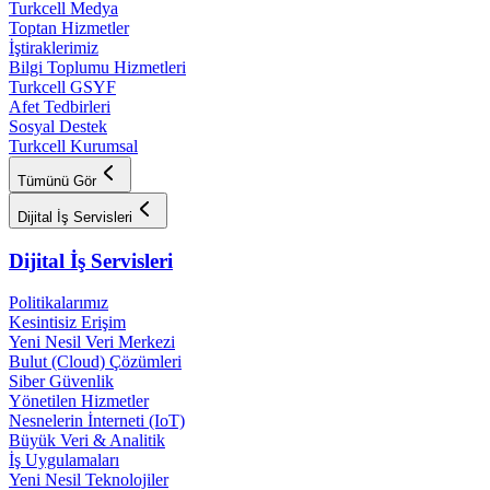
Turkcell Medya
Toptan Hizmetler
İştiraklerimiz
Bilgi Toplumu Hizmetleri
Turkcell GSYF
Afet Tedbirleri
Sosyal Destek
Turkcell Kurumsal
Tümünü Gör
Dijital İş Servisleri
Dijital İş Servisleri
Politikalarımız
Kesintisiz Erişim
Yeni Nesil Veri Merkezi
Bulut (Cloud) Çözümleri
Siber Güvenlik
Yönetilen Hizmetler
Nesnelerin İnterneti (IoT)
Büyük Veri & Analitik
İş Uygulamaları
Yeni Nesil Teknolojiler