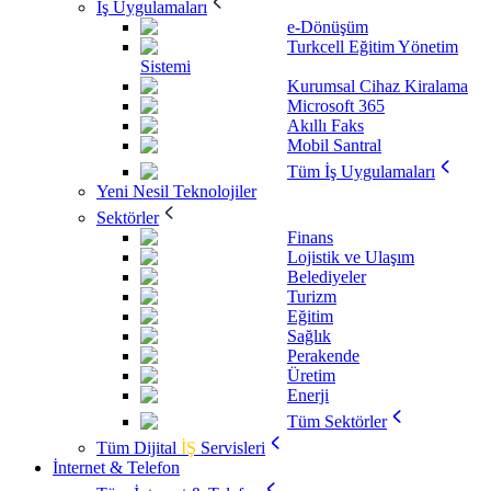
İş Uygulamaları
e-Dönüşüm
Turkcell Eğitim Yönetim
Sistemi
Kurumsal Cihaz Kiralama
Microsoft 365
Akıllı Faks
Mobil Santral
Tüm İş Uygulamaları
Yeni Nesil Teknolojiler
Sektörler
Finans
Lojistik ve Ulaşım
Belediyeler
Turizm
Eğitim
Sağlık
Perakende
Üretim
Enerji
Tüm Sektörler
Tüm Dijital
İŞ
Servisleri
İnternet & Telefon