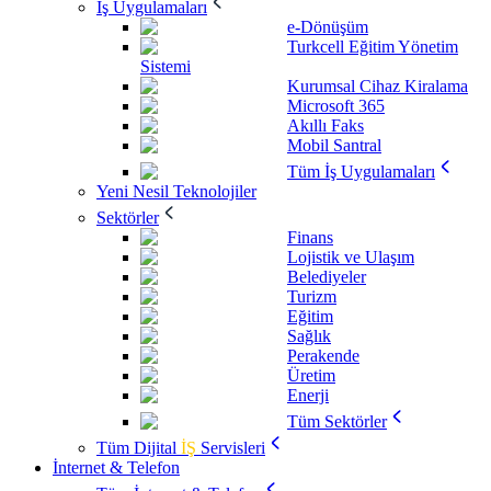
İş Uygulamaları
e-Dönüşüm
Turkcell Eğitim Yönetim
Sistemi
Kurumsal Cihaz Kiralama
Microsoft 365
Akıllı Faks
Mobil Santral
Tüm İş Uygulamaları
Yeni Nesil Teknolojiler
Sektörler
Finans
Lojistik ve Ulaşım
Belediyeler
Turizm
Eğitim
Sağlık
Perakende
Üretim
Enerji
Tüm Sektörler
Tüm Dijital
İŞ
Servisleri
İnternet & Telefon