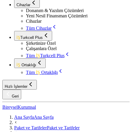
Cihazlar
Donanım & Yazılım Çözümleri
Yeni Nesil Finansman Çözümleri
Cihazlar
Tüm Cihazlar
İŞ
Turkcell Plus
Şirketinize Özel
Çalışanlara Özel
Tüm
İŞ
Turkcell Plus
İŞ
Ortaklığı
Tüm
İŞ
Ortaklığı
Hızlı İşlemler
Geri
Bireysel
Kurumsal
Ana Sayfa
Ana Sayfa
Paket ve Tarifeler
Paket ve Tarifeler