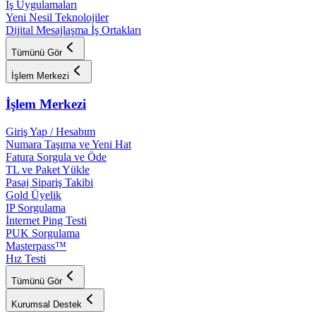
İş Uygulamaları
Yeni Nesil Teknolojiler
Dijital Mesajlaşma İş Ortakları
Tümünü Gör
İşlem Merkezi
İşlem Merkezi
Giriş Yap / Hesabım
Numara Taşıma ve Yeni Hat
Fatura Sorgula ve Öde
TL ve Paket Yükle
Pasaj Sipariş Takibi
Gold Üyelik
IP Sorgulama
İnternet Ping Testi
PUK Sorgulama
Masterpass™
Hız Testi
Tümünü Gör
Kurumsal Destek