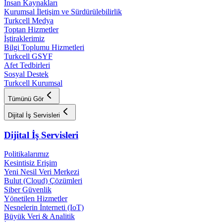
İnsan Kaynakları
Kurumsal İletişim ve Sürdürülebilirlik
Turkcell Medya
Toptan Hizmetler
İştiraklerimiz
Bilgi Toplumu Hizmetleri
Turkcell GSYF
Afet Tedbirleri
Sosyal Destek
Turkcell Kurumsal
Tümünü Gör
Dijital İş Servisleri
Dijital İş Servisleri
Politikalarımız
Kesintisiz Erişim
Yeni Nesil Veri Merkezi
Bulut (Cloud) Çözümleri
Siber Güvenlik
Yönetilen Hizmetler
Nesnelerin İnterneti (IoT)
Büyük Veri & Analitik