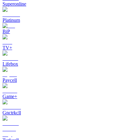
Superonline
Platinum
BiP
TV+
Lifebox
Paycell
Game+
Gnctrkcll