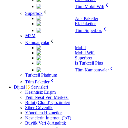
Tüm Mobil Wifi
Superbox
Ana Paketler
Ek Paketler
Tüm Superbox
M2M
Kampanyalar
Mobil
Mobil Wifi
Superbox
İş Turkcell Plus
Tüm Kampanyalar
Turkcell Platinum
Tüm Paketler
Dijital
İŞ
Servisleri
Kesintisiz Erişim
Yeni Nesil Veri Merkezi
Bulut (Cloud) Çözümleri
Siber Güvenlik
Yönetilen Hizmetler
Nesnelerin İnterneti (IoT)
Büyük Veri & Analitik