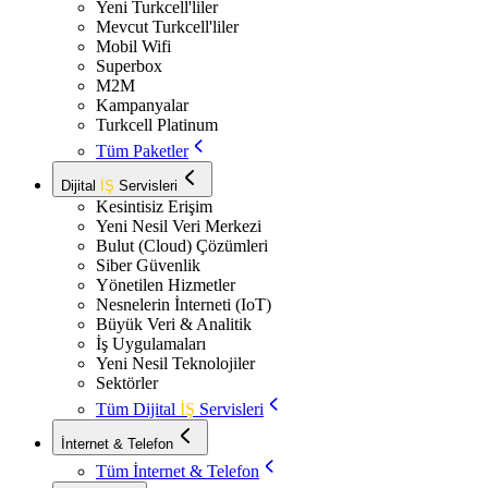
Yeni Turkcell'liler
Mevcut Turkcell'liler
Mobil Wifi
Superbox
M2M
Kampanyalar
Turkcell Platinum
Tüm Paketler
Dijital
İŞ
Servisleri
Kesintisiz Erişim
Yeni Nesil Veri Merkezi
Bulut (Cloud) Çözümleri
Siber Güvenlik
Yönetilen Hizmetler
Nesnelerin İnterneti (IoT)
Büyük Veri & Analitik
İş Uygulamaları
Yeni Nesil Teknolojiler
Sektörler
Tüm Dijital
İŞ
Servisleri
İnternet & Telefon
Tüm İnternet & Telefon