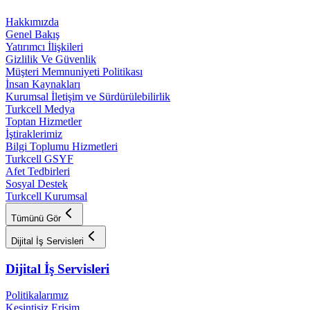
Hakkımızda
Genel Bakış
Yatırımcı İlişkileri
Gizlilik Ve Güvenlik
Müşteri Memnuniyeti Politikası
İnsan Kaynakları
Kurumsal İletişim ve Sürdürülebilirlik
Turkcell Medya
Toptan Hizmetler
İştiraklerimiz
Bilgi Toplumu Hizmetleri
Turkcell GSYF
Afet Tedbirleri
Sosyal Destek
Turkcell Kurumsal
Tümünü Gör
Dijital İş Servisleri
Dijital İş Servisleri
Politikalarımız
Kesintisiz Erişim