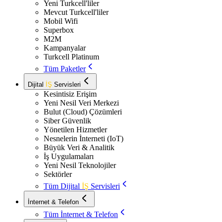
Yeni Turkcell'liler
Mevcut Turkcell'liler
Mobil Wifi
Superbox
M2M
Kampanyalar
Turkcell Platinum
Tüm Paketler
Dijital
İŞ
Servisleri
Kesintisiz Erişim
Yeni Nesil Veri Merkezi
Bulut (Cloud) Çözümleri
Siber Güvenlik
Yönetilen Hizmetler
Nesnelerin İnterneti (IoT)
Büyük Veri & Analitik
İş Uygulamaları
Yeni Nesil Teknolojiler
Sektörler
Tüm Dijital
İŞ
Servisleri
İnternet & Telefon
Tüm İnternet & Telefon