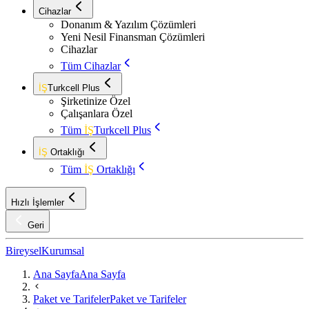
Cihazlar
Donanım & Yazılım Çözümleri
Yeni Nesil Finansman Çözümleri
Cihazlar
Tüm Cihazlar
İŞ
Turkcell Plus
Şirketinize Özel
Çalışanlara Özel
Tüm
İŞ
Turkcell Plus
İŞ
Ortaklığı
Tüm
İŞ
Ortaklığı
Hızlı İşlemler
Geri
Bireysel
Kurumsal
Ana Sayfa
Ana Sayfa
Paket ve Tarifeler
Paket ve Tarifeler