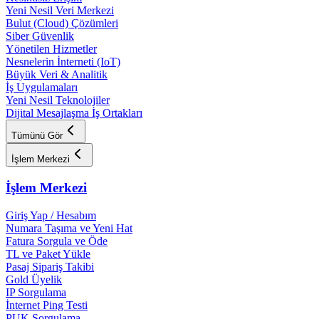
Yeni Nesil Veri Merkezi
Bulut (Cloud) Çözümleri
Siber Güvenlik
Yönetilen Hizmetler
Nesnelerin İnterneti (IoT)
Büyük Veri & Analitik
İş Uygulamaları
Yeni Nesil Teknolojiler
Dijital Mesajlaşma İş Ortakları
Tümünü Gör
İşlem Merkezi
İşlem Merkezi
Giriş Yap / Hesabım
Numara Taşıma ve Yeni Hat
Fatura Sorgula ve Öde
TL ve Paket Yükle
Pasaj Sipariş Takibi
Gold Üyelik
IP Sorgulama
İnternet Ping Testi
PUK Sorgulama