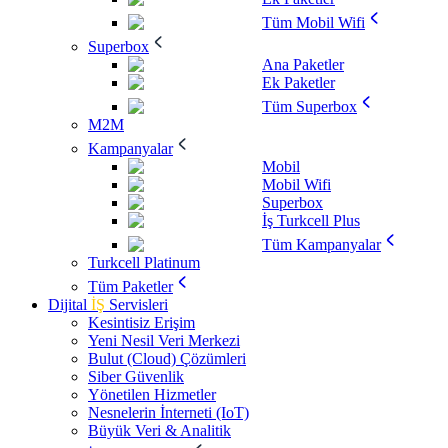
Tüm Mobil Wifi
Superbox
Ana Paketler
Ek Paketler
Tüm Superbox
M2M
Kampanyalar
Mobil
Mobil Wifi
Superbox
İş Turkcell Plus
Tüm Kampanyalar
Turkcell Platinum
Tüm Paketler
Dijital
İŞ
Servisleri
Kesintisiz Erişim
Yeni Nesil Veri Merkezi
Bulut (Cloud) Çözümleri
Siber Güvenlik
Yönetilen Hizmetler
Nesnelerin İnterneti (IoT)
Büyük Veri & Analitik