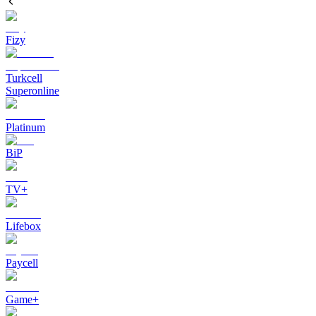
Fizy
Turkcell
Superonline
Platinum
BiP
TV+
Lifebox
Paycell
Game+