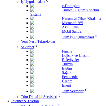
İş Uygulamaları
e-Dönüşüm
Turkcell Eğitim Yönetim
Sistemi
Kurumsal Cihaz Kiralama
Microsoft 365
Akıllı Faks
Mobil Santral
Tüm İş Uygulamaları
Yeni Nesil Teknolojiler
Sektörler
Finans
Lojistik ve Ulaşım
Belediyeler
Turizm
Eğitim
Sağlık
Perakende
Üretim
Enerji
Tüm Sektörler
Tüm Dijital
İŞ
Servisleri
İnternet & Telefon