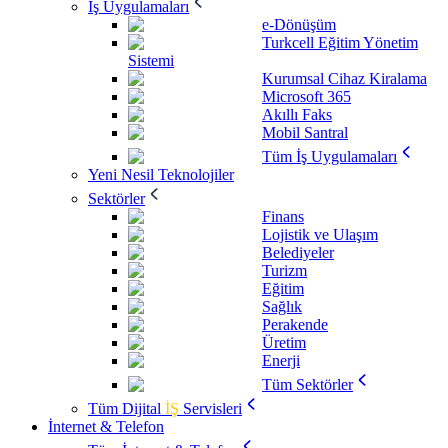
İş Uygulamaları
e-Dönüşüm
Turkcell Eğitim Yönetim
Sistemi
Kurumsal Cihaz Kiralama
Microsoft 365
Akıllı Faks
Mobil Santral
Tüm İş Uygulamaları
Yeni Nesil Teknolojiler
Sektörler
Finans
Lojistik ve Ulaşım
Belediyeler
Turizm
Eğitim
Sağlık
Perakende
Üretim
Enerji
Tüm Sektörler
Tüm Dijital
İŞ
Servisleri
İnternet & Telefon