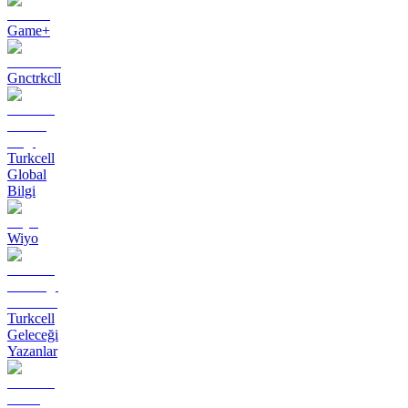
Game+
Gnctrkcll
Turkcell
Global
Bilgi
Wiyo
Turkcell
Geleceği
Yazanlar