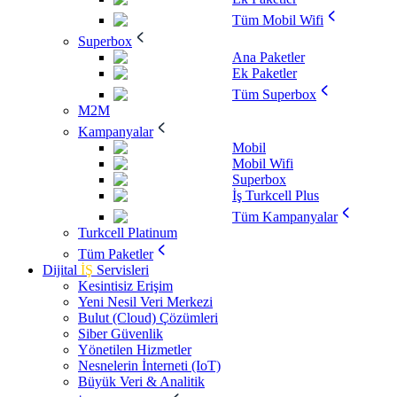
Tüm Mobil Wifi
Superbox
Ana Paketler
Ek Paketler
Tüm Superbox
M2M
Kampanyalar
Mobil
Mobil Wifi
Superbox
İş Turkcell Plus
Tüm Kampanyalar
Turkcell Platinum
Tüm Paketler
Dijital
İŞ
Servisleri
Kesintisiz Erişim
Yeni Nesil Veri Merkezi
Bulut (Cloud) Çözümleri
Siber Güvenlik
Yönetilen Hizmetler
Nesnelerin İnterneti (IoT)
Büyük Veri & Analitik