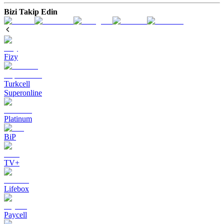
Bizi Takip Edin
Fizy
Turkcell
Superonline
Platinum
BiP
TV+
Lifebox
Paycell