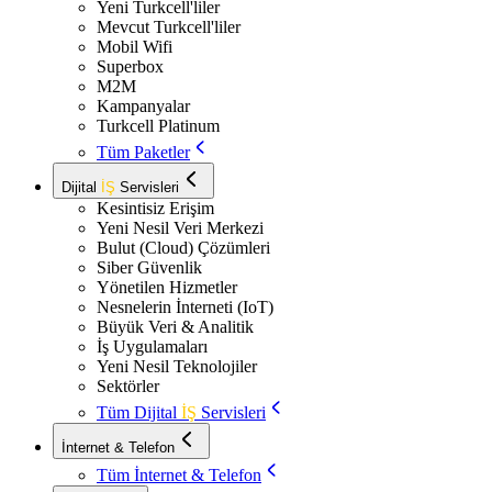
Yeni Turkcell'liler
Mevcut Turkcell'liler
Mobil Wifi
Superbox
M2M
Kampanyalar
Turkcell Platinum
Tüm Paketler
Dijital
İŞ
Servisleri
Kesintisiz Erişim
Yeni Nesil Veri Merkezi
Bulut (Cloud) Çözümleri
Siber Güvenlik
Yönetilen Hizmetler
Nesnelerin İnterneti (IoT)
Büyük Veri & Analitik
İş Uygulamaları
Yeni Nesil Teknolojiler
Sektörler
Tüm Dijital
İŞ
Servisleri
İnternet & Telefon
Tüm İnternet & Telefon