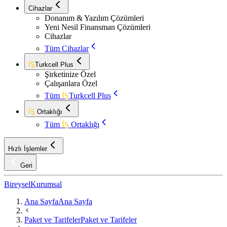
Cihazlar
Donanım & Yazılım Çözümleri
Yeni Nesil Finansman Çözümleri
Cihazlar
Tüm Cihazlar
İŞ
Turkcell Plus
Şirketinize Özel
Çalışanlara Özel
Tüm
İŞ
Turkcell Plus
İŞ
Ortaklığı
Tüm
İŞ
Ortaklığı
Hızlı İşlemler
Geri
Bireysel
Kurumsal
Ana Sayfa
Ana Sayfa
Paket ve Tarifeler
Paket ve Tarifeler