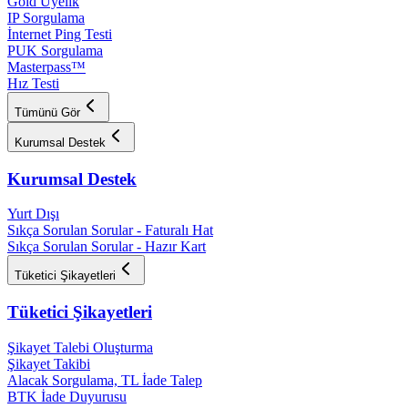
Gold Üyelik
IP Sorgulama
İnternet Ping Testi
PUK Sorgulama
Masterpass™
Hız Testi
Tümünü Gör
Kurumsal Destek
Kurumsal Destek
Yurt Dışı
Sıkça Sorulan Sorular - Faturalı Hat
Sıkça Sorulan Sorular - Hazır Kart
Tüketici Şikayetleri
Tüketici Şikayetleri
Şikayet Talebi Oluşturma
Şikayet Takibi
Alacak Sorgulama, TL İade Talep​
BTK İade Duyurusu