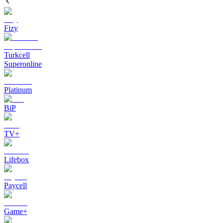
Fizy
Turkcell
Superonline
Platinum
BiP
TV+
Lifebox
Paycell
Game+