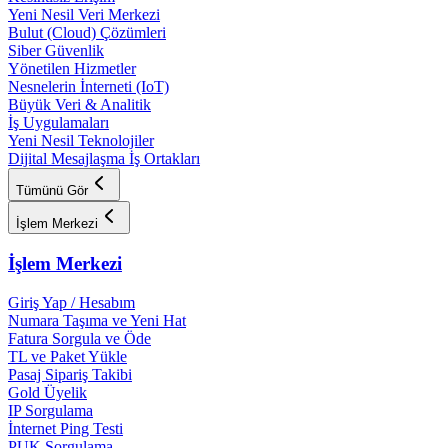
Yeni Nesil Veri Merkezi
Bulut (Cloud) Çözümleri
Siber Güvenlik
Yönetilen Hizmetler
Nesnelerin İnterneti (IoT)
Büyük Veri & Analitik
İş Uygulamaları
Yeni Nesil Teknolojiler
Dijital Mesajlaşma İş Ortakları
Tümünü Gör
İşlem Merkezi
İşlem Merkezi
Giriş Yap / Hesabım
Numara Taşıma ve Yeni Hat
Fatura Sorgula ve Öde
TL ve Paket Yükle
Pasaj Sipariş Takibi
Gold Üyelik
IP Sorgulama
İnternet Ping Testi
PUK Sorgulama