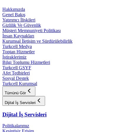
Hakkımızda
Genel Bakış
Yatırımcı İlişkileri
Gizlilik Ve Güvenlik
Müşteri Memnuniyeti Politikası
İnsan Kaynakları
Kurumsal İletişim ve Sürdürülebilirlik
Turkcell Medya
Toptan Hizmetler
İştiraklerimiz
Bilgi Toplumu Hizmetleri
Turkcell GSYF
Afet Tedbirleri
Sosyal Destek
Turkcell Kurumsal
Tümünü Gör
Dijital İş Servisleri
Dijital İş Servisleri
Politikalarımız
Kesintisiz Erişim