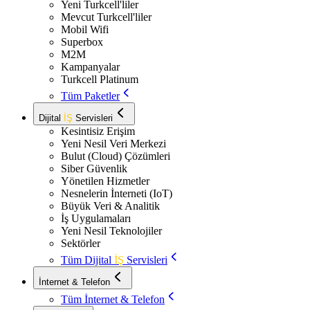
Yeni Turkcell'liler
Mevcut Turkcell'liler
Mobil Wifi
Superbox
M2M
Kampanyalar
Turkcell Platinum
Tüm Paketler
Dijital
İŞ
Servisleri
Kesintisiz Erişim
Yeni Nesil Veri Merkezi
Bulut (Cloud) Çözümleri
Siber Güvenlik
Yönetilen Hizmetler
Nesnelerin İnterneti (IoT)
Büyük Veri & Analitik
İş Uygulamaları
Yeni Nesil Teknolojiler
Sektörler
Tüm Dijital
İŞ
Servisleri
İnternet & Telefon
Tüm İnternet & Telefon