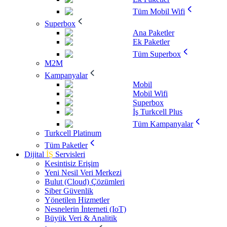
Tüm Mobil Wifi
Superbox
Ana Paketler
Ek Paketler
Tüm Superbox
M2M
Kampanyalar
Mobil
Mobil Wifi
Superbox
İş Turkcell Plus
Tüm Kampanyalar
Turkcell Platinum
Tüm Paketler
Dijital
İŞ
Servisleri
Kesintisiz Erişim
Yeni Nesil Veri Merkezi
Bulut (Cloud) Çözümleri
Siber Güvenlik
Yönetilen Hizmetler
Nesnelerin İnterneti (IoT)
Büyük Veri & Analitik