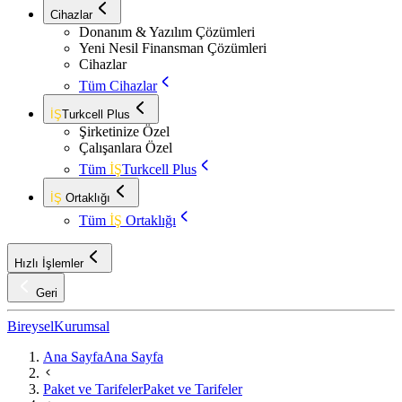
Cihazlar
Donanım & Yazılım Çözümleri
Yeni Nesil Finansman Çözümleri
Cihazlar
Tüm Cihazlar
İŞ
Turkcell Plus
Şirketinize Özel
Çalışanlara Özel
Tüm
İŞ
Turkcell Plus
İŞ
Ortaklığı
Tüm
İŞ
Ortaklığı
Hızlı İşlemler
Geri
Bireysel
Kurumsal
Ana Sayfa
Ana Sayfa
Paket ve Tarifeler
Paket ve Tarifeler