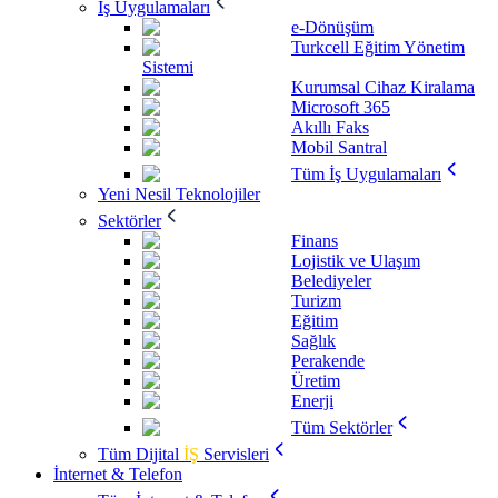
İş Uygulamaları
e-Dönüşüm
Turkcell Eğitim Yönetim
Sistemi
Kurumsal Cihaz Kiralama
Microsoft 365
Akıllı Faks
Mobil Santral
Tüm İş Uygulamaları
Yeni Nesil Teknolojiler
Sektörler
Finans
Lojistik ve Ulaşım
Belediyeler
Turizm
Eğitim
Sağlık
Perakende
Üretim
Enerji
Tüm Sektörler
Tüm Dijital
İŞ
Servisleri
İnternet & Telefon