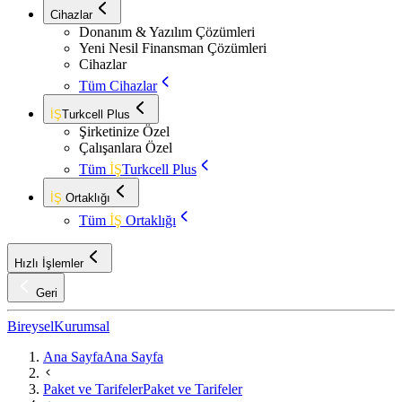
Cihazlar
Donanım & Yazılım Çözümleri
Yeni Nesil Finansman Çözümleri
Cihazlar
Tüm Cihazlar
İŞ
Turkcell Plus
Şirketinize Özel
Çalışanlara Özel
Tüm
İŞ
Turkcell Plus
İŞ
Ortaklığı
Tüm
İŞ
Ortaklığı
Hızlı İşlemler
Geri
Bireysel
Kurumsal
Ana Sayfa
Ana Sayfa
Paket ve Tarifeler
Paket ve Tarifeler