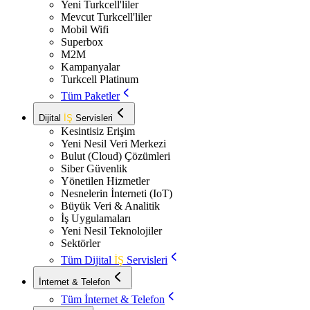
Yeni Turkcell'liler
Mevcut Turkcell'liler
Mobil Wifi
Superbox
M2M
Kampanyalar
Turkcell Platinum
Tüm Paketler
Dijital
İŞ
Servisleri
Kesintisiz Erişim
Yeni Nesil Veri Merkezi
Bulut (Cloud) Çözümleri
Siber Güvenlik
Yönetilen Hizmetler
Nesnelerin İnterneti (IoT)
Büyük Veri & Analitik
İş Uygulamaları
Yeni Nesil Teknolojiler
Sektörler
Tüm Dijital
İŞ
Servisleri
İnternet & Telefon
Tüm İnternet & Telefon