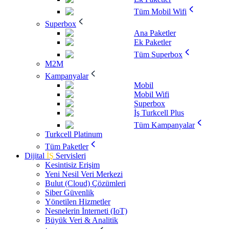
Tüm Mobil Wifi
Superbox
Ana Paketler
Ek Paketler
Tüm Superbox
M2M
Kampanyalar
Mobil
Mobil Wifi
Superbox
İş Turkcell Plus
Tüm Kampanyalar
Turkcell Platinum
Tüm Paketler
Dijital
İŞ
Servisleri
Kesintisiz Erişim
Yeni Nesil Veri Merkezi
Bulut (Cloud) Çözümleri
Siber Güvenlik
Yönetilen Hizmetler
Nesnelerin İnterneti (IoT)
Büyük Veri & Analitik