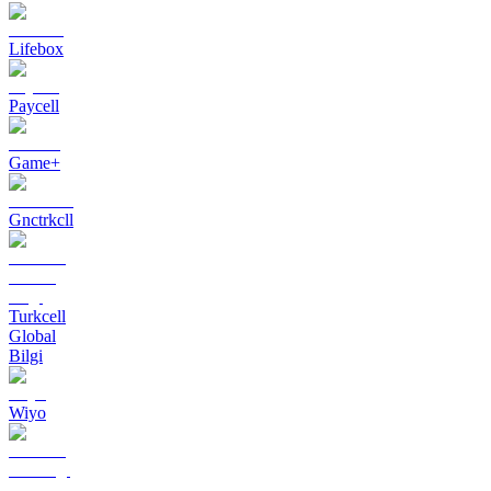
Lifebox
Paycell
Game+
Gnctrkcll
Turkcell
Global
Bilgi
Wiyo