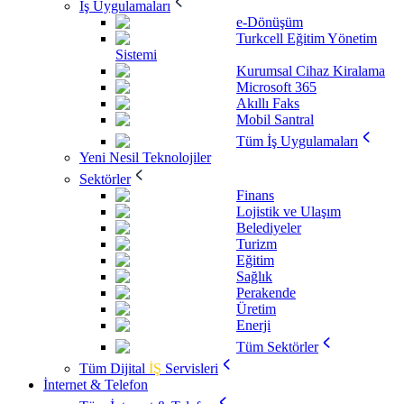
İş Uygulamaları
e-Dönüşüm
Turkcell Eğitim Yönetim
Sistemi
Kurumsal Cihaz Kiralama
Microsoft 365
Akıllı Faks
Mobil Santral
Tüm İş Uygulamaları
Yeni Nesil Teknolojiler
Sektörler
Finans
Lojistik ve Ulaşım
Belediyeler
Turizm
Eğitim
Sağlık
Perakende
Üretim
Enerji
Tüm Sektörler
Tüm Dijital
İŞ
Servisleri
İnternet & Telefon