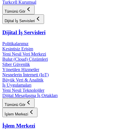
Turkcell Kurumsal
Tümünü Gör
Dijital İş Servisleri
Dijital İş Servisleri
Politikalarımız
Kesintisiz Erişim
Yeni Nesil Veri Merkezi
Bulut (Cloud) Çözümleri
Siber Güvenlik
Yönetilen Hizmetler
Nesnelerin İnterneti (IoT)
Büyük Veri & Analitik
İş Uygulamaları
Yeni Nesil Teknolojiler
Dijital Mesajlaşma İş Ortakları
Tümünü Gör
İşlem Merkezi
İşlem Merkezi