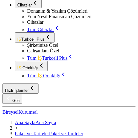
Cihazlar
Donanım & Yazılım Çözümleri
Yeni Nesil Finansman Çözümleri
Cihazlar
Tüm Cihazlar
İŞ
Turkcell Plus
Şirketinize Özel
Çalışanlara Özel
Tüm
İŞ
Turkcell Plus
İŞ
Ortaklığı
Tüm
İŞ
Ortaklığı
Hızlı İşlemler
Geri
Bireysel
Kurumsal
Ana Sayfa
Ana Sayfa
Paket ve Tarifeler
Paket ve Tarifeler