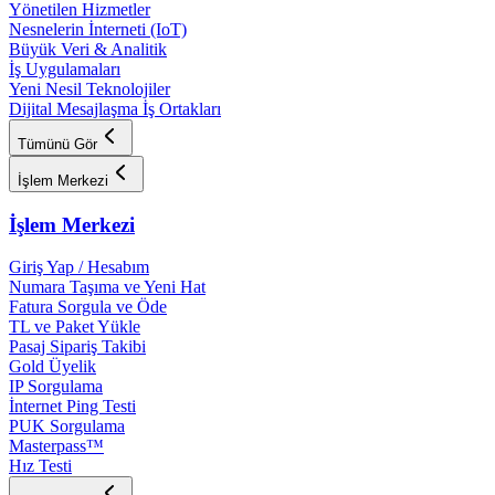
Yönetilen Hizmetler
Nesnelerin İnterneti (IoT)
Büyük Veri & Analitik
İş Uygulamaları
Yeni Nesil Teknolojiler
Dijital Mesajlaşma İş Ortakları
Tümünü Gör
İşlem Merkezi
İşlem Merkezi
Giriş Yap / Hesabım
Numara Taşıma ve Yeni Hat
Fatura Sorgula ve Öde
TL ve Paket Yükle
Pasaj Sipariş Takibi
Gold Üyelik
IP Sorgulama
İnternet Ping Testi
PUK Sorgulama
Masterpass™
Hız Testi