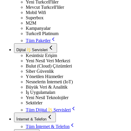
Yeni Turkcell'liler
Mevcut Turkcell'liler
Mobil Wifi
Superbox
M2M
Kampanyalar
Turkcell Platinum
Tüm Paketler
Dijital
İŞ
Servisleri
Kesintisiz Erişim
Yeni Nesil Veri Merkezi
Bulut (Cloud) Çözümleri
Siber Güvenlik
Yönetilen Hizmetler
Nesnelerin İnterneti (IoT)
Büyük Veri & Analitik
İş Uygulamaları
Yeni Nesil Teknolojiler
Sektörler
Tüm Dijital
İŞ
Servisleri
İnternet & Telefon
Tüm İnternet & Telefon