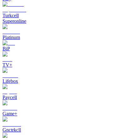
Turkcell
Superonline
Platinum
BiP
TV+
Lifebox
Paycell
Game+
Gnctrkcll