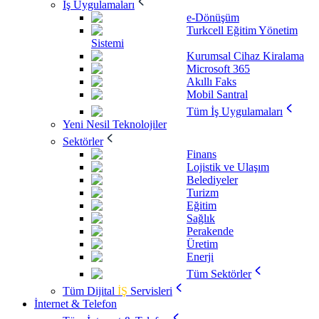
İş Uygulamaları
e-Dönüşüm
Turkcell Eğitim Yönetim
Sistemi
Kurumsal Cihaz Kiralama
Microsoft 365
Akıllı Faks
Mobil Santral
Tüm İş Uygulamaları
Yeni Nesil Teknolojiler
Sektörler
Finans
Lojistik ve Ulaşım
Belediyeler
Turizm
Eğitim
Sağlık
Perakende
Üretim
Enerji
Tüm Sektörler
Tüm Dijital
İŞ
Servisleri
İnternet & Telefon