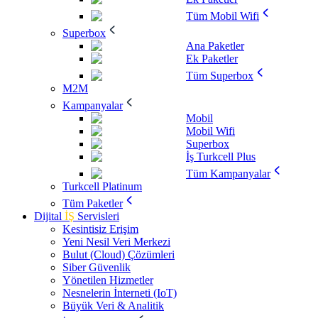
Tüm Mobil Wifi
Superbox
Ana Paketler
Ek Paketler
Tüm Superbox
M2M
Kampanyalar
Mobil
Mobil Wifi
Superbox
İş Turkcell Plus
Tüm Kampanyalar
Turkcell Platinum
Tüm Paketler
Dijital
İŞ
Servisleri
Kesintisiz Erişim
Yeni Nesil Veri Merkezi
Bulut (Cloud) Çözümleri
Siber Güvenlik
Yönetilen Hizmetler
Nesnelerin İnterneti (IoT)
Büyük Veri & Analitik