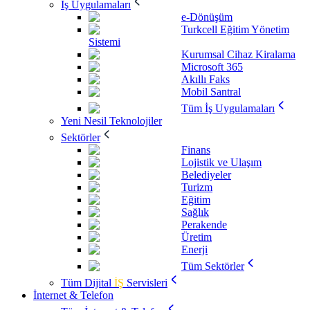
İş Uygulamaları
e-Dönüşüm
Turkcell Eğitim Yönetim
Sistemi
Kurumsal Cihaz Kiralama
Microsoft 365
Akıllı Faks
Mobil Santral
Tüm İş Uygulamaları
Yeni Nesil Teknolojiler
Sektörler
Finans
Lojistik ve Ulaşım
Belediyeler
Turizm
Eğitim
Sağlık
Perakende
Üretim
Enerji
Tüm Sektörler
Tüm Dijital
İŞ
Servisleri
İnternet & Telefon