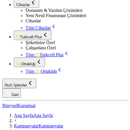
Cihazlar
Donanım & Yazılım Çözümleri
Yeni Nesil Finansman Çözümleri
Cihazlar
Tüm Cihazlar
İŞ
Turkcell Plus
Şirketinize Özel
Çalışanlara Özel
Tüm
İŞ
Turkcell Plus
İŞ
Ortaklığı
Tüm
İŞ
Ortaklığı
Hızlı İşlemler
Geri
Bireysel
Kurumsal
Ana Sayfa
Ana Sayfa
Kampanyalar
Kampanyalar