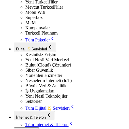
Yeni Turkcell'liler
Mevcut Turkcell'liler
Mobil Wifi
Superbox
M2M
Kampanyalar
Turkcell Platinum
Tüm Paketler
Dijital
İŞ
Servisleri
Kesintisiz Erişim
Yeni Nesil Veri Merkezi
Bulut (Cloud) Çözümleri
Siber Güvenlik
Yönetilen Hizmetler
Nesnelerin İnterneti (IoT)
Büyük Veri & Analitik
İş Uygulamaları
Yeni Nesil Teknolojiler
Sektörler
Tüm Dijital
İŞ
Servisleri
İnternet & Telefon
Tüm İnternet & Telefon