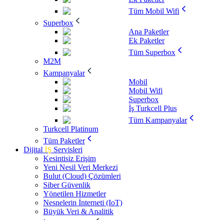
Tüm Mobil Wifi
Superbox
Ana Paketler
Ek Paketler
Tüm Superbox
M2M
Kampanyalar
Mobil
Mobil Wifi
Superbox
İş Turkcell Plus
Tüm Kampanyalar
Turkcell Platinum
Tüm Paketler
Dijital
İŞ
Servisleri
Kesintisiz Erişim
Yeni Nesil Veri Merkezi
Bulut (Cloud) Çözümleri
Siber Güvenlik
Yönetilen Hizmetler
Nesnelerin İnterneti (IoT)
Büyük Veri & Analitik