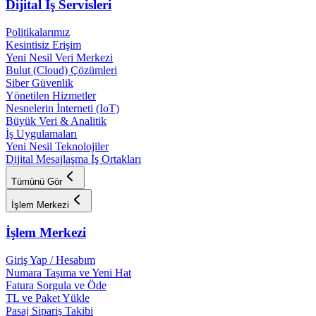
Dijital İş Servisleri
Politikalarımız
Kesintisiz Erişim
Yeni Nesil Veri Merkezi
Bulut (Cloud) Çözümleri
Siber Güvenlik
Yönetilen Hizmetler
Nesnelerin İnterneti (IoT)
Büyük Veri & Analitik
İş Uygulamaları
Yeni Nesil Teknolojiler
Dijital Mesajlaşma İş Ortakları
Tümünü Gör
İşlem Merkezi
İşlem Merkezi
Giriş Yap / Hesabım
Numara Taşıma ve Yeni Hat
Fatura Sorgula ve Öde
TL ve Paket Yükle
Pasaj Sipariş Takibi