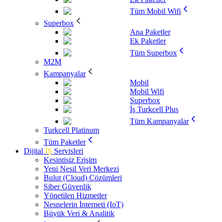
Tüm Mobil Wifi
Superbox
Ana Paketler
Ek Paketler
Tüm Superbox
M2M
Kampanyalar
Mobil
Mobil Wifi
Superbox
İş Turkcell Plus
Tüm Kampanyalar
Turkcell Platinum
Tüm Paketler
Dijital
İŞ
Servisleri
Kesintisiz Erişim
Yeni Nesil Veri Merkezi
Bulut (Cloud) Çözümleri
Siber Güvenlik
Yönetilen Hizmetler
Nesnelerin İnterneti (IoT)
Büyük Veri & Analitik