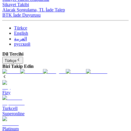
Şikayet Takibi
Alacak Sorgulama, TL İade Talep​
BTK İade Duyurusu
Türkçe
English
العربية
русский
Dil Tercihi
Türkçe
Bizi Takip Edin
Fizy
Turkcell
Superonline
Platinum