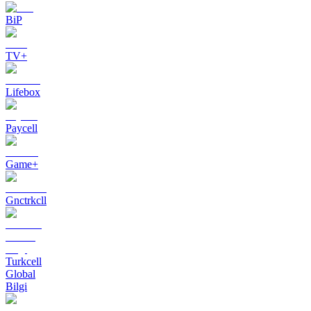
BiP
TV+
Lifebox
Paycell
Game+
Gnctrkcll
Turkcell
Global
Bilgi