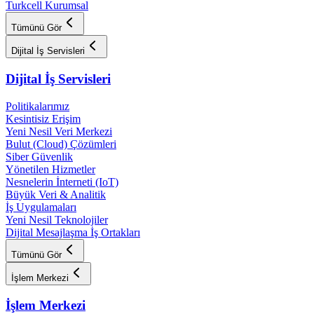
Turkcell Kurumsal
Tümünü Gör
Dijital İş Servisleri
Dijital İş Servisleri
Politikalarımız
Kesintisiz Erişim
Yeni Nesil Veri Merkezi
Bulut (Cloud) Çözümleri
Siber Güvenlik
Yönetilen Hizmetler
Nesnelerin İnterneti (IoT)
Büyük Veri & Analitik
İş Uygulamaları
Yeni Nesil Teknolojiler
Dijital Mesajlaşma İş Ortakları
Tümünü Gör
İşlem Merkezi
İşlem Merkezi