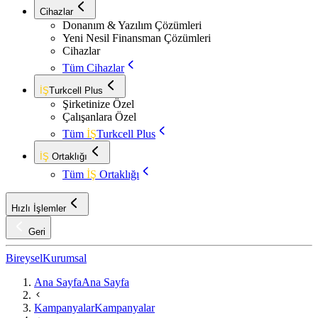
Cihazlar
Donanım & Yazılım Çözümleri
Yeni Nesil Finansman Çözümleri
Cihazlar
Tüm Cihazlar
İŞ
Turkcell Plus
Şirketinize Özel
Çalışanlara Özel
Tüm
İŞ
Turkcell Plus
İŞ
Ortaklığı
Tüm
İŞ
Ortaklığı
Hızlı İşlemler
Geri
Bireysel
Kurumsal
Ana Sayfa
Ana Sayfa
Kampanyalar
Kampanyalar