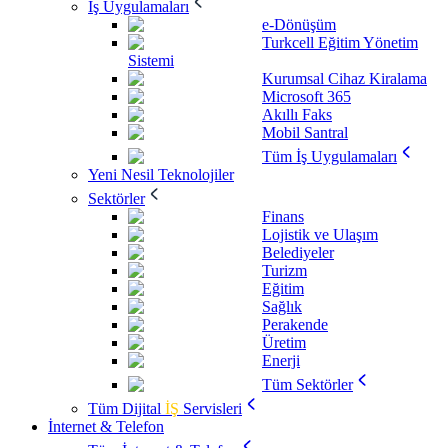
İş Uygulamaları
e-Dönüşüm
Turkcell Eğitim Yönetim
Sistemi
Kurumsal Cihaz Kiralama
Microsoft 365
Akıllı Faks
Mobil Santral
Tüm İş Uygulamaları
Yeni Nesil Teknolojiler
Sektörler
Finans
Lojistik ve Ulaşım
Belediyeler
Turizm
Eğitim
Sağlık
Perakende
Üretim
Enerji
Tüm Sektörler
Tüm Dijital
İŞ
Servisleri
İnternet & Telefon