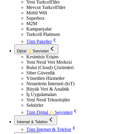
Yeni Turkcell'liler
Mevcut Turkcell'liler
Mobil Wifi
Superbox
M2M
Kampanyalar
Turkcell Platinum
Tüm Paketler
Dijital
İŞ
Servisleri
Kesintisiz Erişim
Yeni Nesil Veri Merkezi
Bulut (Cloud) Çözümleri
Siber Güvenlik
Yönetilen Hizmetler
Nesnelerin İnterneti (IoT)
Büyük Veri & Analitik
İş Uygulamaları
Yeni Nesil Teknolojiler
Sektörler
Tüm Dijital
İŞ
Servisleri
İnternet & Telefon
Tüm İnternet & Telefon