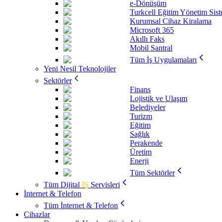
e-Dönüşüm
Turkcell Eğitim Yönetim Sis
Kurumsal Cihaz Kiralama
Microsoft 365
Akıllı Faks
Mobil Santral
Tüm İş Uygulamaları
Yeni Nesil Teknolojiler
Sektörler
Finans
Lojistik ve Ulaşım
Belediyeler
Turizm
Eğitim
Sağlık
Perakende
Üretim
Enerji
Tüm Sektörler
Tüm Dijital
İŞ
Servisleri
İnternet & Telefon
Tüm İnternet & Telefon
Cihazlar