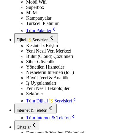
Mobil Wifi
Superbox
M2M
Kampanyalar
Turkcell Platinum
Tüm Paketler
Dijital
İŞ
Servisleri
Kesintisiz Erişim
Yeni Nesil Veri Merkezi
Bulut (Cloud) Çözümleri
Siber Güvenlik
Yönetilen Hizmetler
Nesnelerin İnterneti (IoT)
Büyük Veri & Analitik
İş Uygulamaları
Yeni Nesil Teknolojiler
Sektörler
Tüm Dijital
İŞ
Servisleri
İnternet & Telefon
Tüm İnternet & Telefon
Cihazlar
Donanım & Yazılım Çözümleri