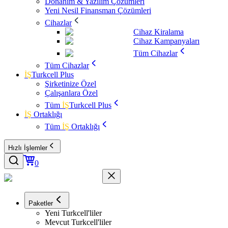
Donanım & Yazılım Çözümleri
Yeni Nesil Finansman Çözümleri
Cihazlar
Cihaz Kiralama
Cihaz Kampanyaları
Tüm Cihazlar
Tüm Cihazlar
İŞ
Turkcell Plus
Şirketinize Özel
Çalışanlara Özel
Tüm
İŞ
Turkcell Plus
İŞ
Ortaklığı
Tüm
İŞ
Ortaklığı
Hızlı İşlemler
0
Paketler
Yeni Turkcell'liler
Mevcut Turkcell'liler