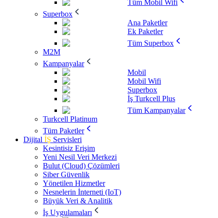
Tüm Mobil Wifi
Superbox
Ana Paketler
Ek Paketler
Tüm Superbox
M2M
Kampanyalar
Mobil
Mobil Wifi
Superbox
İş Turkcell Plus
Tüm Kampanyalar
Turkcell Platinum
Tüm Paketler
Dijital
İŞ
Servisleri
Kesintisiz Erişim
Yeni Nesil Veri Merkezi
Bulut (Cloud) Çözümleri
Siber Güvenlik
Yönetilen Hizmetler
Nesnelerin İnterneti (IoT)
Büyük Veri & Analitik
İş Uygulamaları