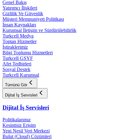
Genel Bakış
Yatırımcı İlişkileri
Gizlilik Ve Güvenlik
Müşteri Memnuniyeti Politikası
İnsan Kaynakları
Kurumsal İletişim ve Sürdürülebilirlik
Turkcell Medya
Toptan Hizmetler
İştiraklerimiz
Bilgi Toplumu Hizmetleri
Turkcell GSYF
Afet Tedbirleri
Sosyal Destek
Turkcell Kurumsal
Tümünü Gör
Dijital İş Servisleri
Dijital İş Servisleri
Politikalarımız
Kesintisiz Erişim
Yeni Nesil Veri Merkezi
Bulut (Cloud) Çözümleri