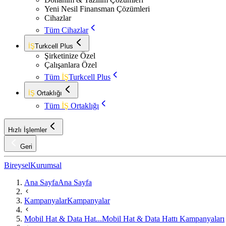
Yeni Nesil Finansman Çözümleri
Cihazlar
Tüm Cihazlar
İŞ
Turkcell Plus
Şirketinize Özel
Çalışanlara Özel
Tüm
İŞ
Turkcell Plus
İŞ
Ortaklığı
Tüm
İŞ
Ortaklığı
Hızlı İşlemler
Geri
Bireysel
Kurumsal
Ana Sayfa
Ana Sayfa
Kampanyalar
Kampanyalar
Mobil Hat & Data Hat...
Mobil Hat & Data Hattı Kampanyaları