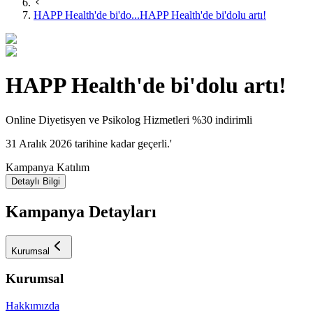
HAPP Health'de bi'do...
HAPP Health'de bi'dolu artı!
HAPP Health'de bi'dolu artı!
​Online Diyetisyen ve Psikolog Hizmetleri %30 indirimli​
31 Aralık 2026 tarihine kadar geçerli.'
Kampanya Katılım
Detaylı Bilgi
Kampanya Detayları
Kurumsal
Kurumsal
Hakkımızda