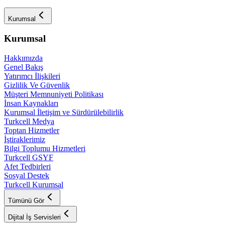
Kurumsal
Kurumsal
Hakkımızda
Genel Bakış
Yatırımcı İlişkileri
Gizlilik Ve Güvenlik
Müşteri Memnuniyeti Politikası
İnsan Kaynakları
Kurumsal İletişim ve Sürdürülebilirlik
Turkcell Medya
Toptan Hizmetler
İştiraklerimiz
Bilgi Toplumu Hizmetleri
Turkcell GSYF
Afet Tedbirleri
Sosyal Destek
Turkcell Kurumsal
Tümünü Gör
Dijital İş Servisleri