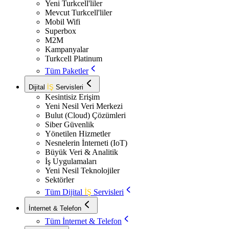
Yeni Turkcell'liler
Mevcut Turkcell'liler
Mobil Wifi
Superbox
M2M
Kampanyalar
Turkcell Platinum
Tüm Paketler
Dijital
İŞ
Servisleri
Kesintisiz Erişim
Yeni Nesil Veri Merkezi
Bulut (Cloud) Çözümleri
Siber Güvenlik
Yönetilen Hizmetler
Nesnelerin İnterneti (IoT)
Büyük Veri & Analitik
İş Uygulamaları
Yeni Nesil Teknolojiler
Sektörler
Tüm Dijital
İŞ
Servisleri
İnternet & Telefon
Tüm İnternet & Telefon