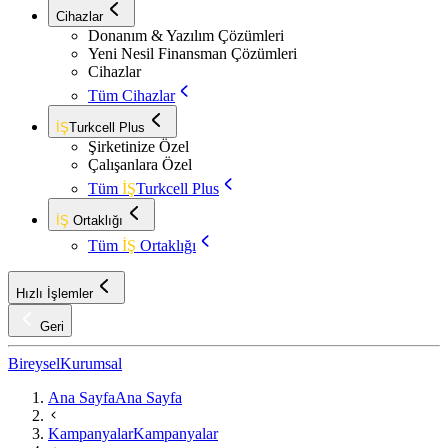
Cihazlar
Donanım & Yazılım Çözümleri
Yeni Nesil Finansman Çözümleri
Cihazlar
Tüm Cihazlar
İŞ
Turkcell Plus
Şirketinize Özel
Çalışanlara Özel
Tüm
İŞ
Turkcell Plus
İŞ
Ortaklığı
Tüm
İŞ
Ortaklığı
Hızlı İşlemler
Geri
Bireysel
Kurumsal
Ana Sayfa
Ana Sayfa
Kampanyalar
Kampanyalar