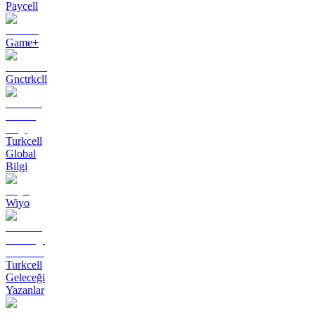
Paycell
Game+
Gnctrkcll
Turkcell
Global
Bilgi
Wiyo
Turkcell
Geleceği
Yazanlar