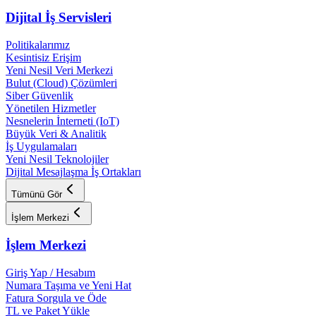
Dijital İş Servisleri
Politikalarımız
Kesintisiz Erişim
Yeni Nesil Veri Merkezi
Bulut (Cloud) Çözümleri
Siber Güvenlik
Yönetilen Hizmetler
Nesnelerin İnterneti (IoT)
Büyük Veri & Analitik
İş Uygulamaları
Yeni Nesil Teknolojiler
Dijital Mesajlaşma İş Ortakları
Tümünü Gör
İşlem Merkezi
İşlem Merkezi
Giriş Yap / Hesabım
Numara Taşıma ve Yeni Hat
Fatura Sorgula ve Öde
TL ve Paket Yükle