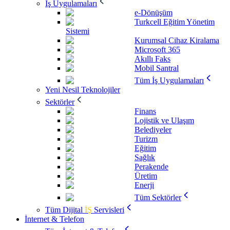
İş Uygulamaları
e-Dönüşüm
Turkcell Eğitim Yönetim
Sistemi
Kurumsal Cihaz Kiralama
Microsoft 365
Akıllı Faks
Mobil Santral
Tüm İş Uygulamaları
Yeni Nesil Teknolojiler
Sektörler
Finans
Lojistik ve Ulaşım
Belediyeler
Turizm
Eğitim
Sağlık
Perakende
Üretim
Enerji
Tüm Sektörler
Tüm Dijital
İŞ
Servisleri
İnternet & Telefon