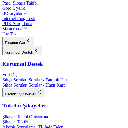
Pasaj Sipariş Takibi
Gold Üyelik
IP Sorgulama
İnternet Ping Testi
PUK Sorgulama
Masterpass™
Hız Testi
Tümünü Gör
Kurumsal Destek
Kurumsal Destek
Yurt Dışı
Sıkça Sorulan Sorular - Faturalı Hat
Sıkça Sorulan Sorular - Hazır Kart
Tüketici Şikayetleri
Tüketici Şikayetleri
Şikayet Talebi Oluşturma
Şikayet Takibi
Alacak Sorgulama, TL İade Talep​