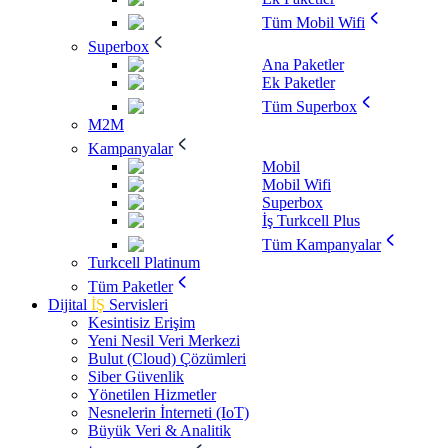
Tüm Mobil Wifi
Superbox
Ana Paketler
Ek Paketler
Tüm Superbox
M2M
Kampanyalar
Mobil
Mobil Wifi
Superbox
İş Turkcell Plus
Tüm Kampanyalar
Turkcell Platinum
Tüm Paketler
Dijital
İŞ
Servisleri
Kesintisiz Erişim
Yeni Nesil Veri Merkezi
Bulut (Cloud) Çözümleri
Siber Güvenlik
Yönetilen Hizmetler
Nesnelerin İnterneti (IoT)
Büyük Veri & Analitik