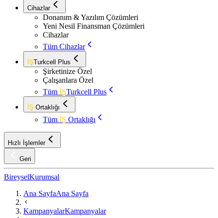
Cihazlar
Donanım & Yazılım Çözümleri
Yeni Nesil Finansman Çözümleri
Cihazlar
Tüm Cihazlar
İŞ
Turkcell Plus
Şirketinize Özel
Çalışanlara Özel
Tüm
İŞ
Turkcell Plus
İŞ
Ortaklığı
Tüm
İŞ
Ortaklığı
Hızlı İşlemler
Geri
Bireysel
Kurumsal
Ana Sayfa
Ana Sayfa
Kampanyalar
Kampanyalar