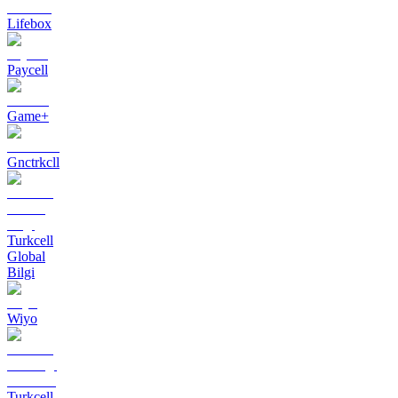
Lifebox
Paycell
Game+
Gnctrkcll
Turkcell
Global
Bilgi
Wiyo
Turkcell