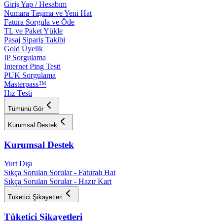
Giriş Yap / Hesabım
Numara Taşıma ve Yeni Hat
Fatura Sorgula ve Öde
TL ve Paket Yükle
Pasaj Sipariş Takibi
Gold Üyelik
IP Sorgulama
İnternet Ping Testi
PUK Sorgulama
Masterpass™
Hız Testi
Tümünü Gör
Kurumsal Destek
Kurumsal Destek
Yurt Dışı
Sıkça Sorulan Sorular - Faturalı Hat
Sıkça Sorulan Sorular - Hazır Kart
Tüketici Şikayetleri
Tüketici Şikayetleri