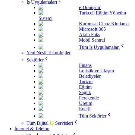
İş Uygulamaları
e-Dönüşüm
Turkcell Eğitim Yönetim
Sistemi
Kurumsal Cihaz Kiralama
Microsoft 365
Akıllı Faks
Mobil Santral
Tüm İş Uygulamaları
Yeni Nesil Teknolojiler
Sektörler
Finans
Lojistik ve Ulaşım
Belediyeler
Turizm
Eğitim
Sağlık
Perakende
Üretim
Enerji
Tüm Sektörler
Tüm Dijital
İŞ
Servisleri
İnternet & Telefon