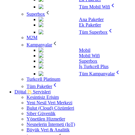
Tüm Mobil Wifi
Superbox
Ana Paketler
Ek Paketler
Tüm Superbox
M2M
Kampanyalar
Mobil
Mobil Wifi
Superbox
İş Turkcell Plus
Tüm Kampanyalar
Turkcell Platinum
Tüm Paketler
Dijital
İŞ
Servisleri
Kesintisiz Erişim
Yeni Nesil Veri Merkezi
Bulut (Cloud) Çözümleri
Siber Güvenlik
Yönetilen Hizmetler
Nesnelerin İnterneti (IoT)
Büyük Veri & Analitik