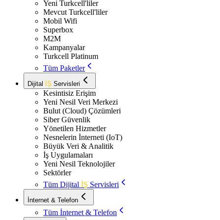
Yeni Turkcell'liler
Mevcut Turkcell'liler
Mobil Wifi
Superbox
M2M
Kampanyalar
Turkcell Platinum
Tüm Paketler
Dijital
İŞ
Servisleri
Kesintisiz Erişim
Yeni Nesil Veri Merkezi
Bulut (Cloud) Çözümleri
Siber Güvenlik
Yönetilen Hizmetler
Nesnelerin İnterneti (IoT)
Büyük Veri & Analitik
İş Uygulamaları
Yeni Nesil Teknolojiler
Sektörler
Tüm Dijital
İŞ
Servisleri
İnternet & Telefon
Tüm İnternet & Telefon