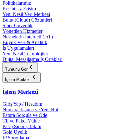
Politikalarımız
Kesintisiz Erişim
Yeni Nesil Veri Merkezi
Bulut (Cloud) Çözümleri
Siber Güvenlik
Yönetilen Hizmetler
Nesnelerin İnterneti (IoT)
Büyük Veri & Analitik
İş Uygulamaları
Yeni Nesil Teknolojiler
Dijital Mesajlaşma İş Ortakları
Tümünü Gör
İşlem Merkezi
İşlem Merkezi
Giriş Yap / Hesabım
Numara Taşıma ve Yeni Hat
Fatura Sorgula ve Öde
TL ve Paket Yükle
Pasaj Sipariş Takibi
Gold Üyelik
IP Sorgulama