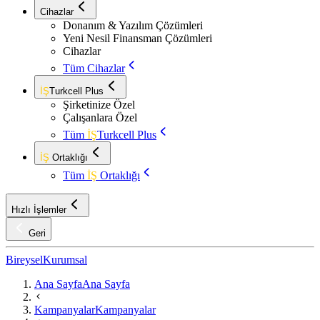
Cihazlar
Donanım & Yazılım Çözümleri
Yeni Nesil Finansman Çözümleri
Cihazlar
Tüm Cihazlar
İŞ
Turkcell Plus
Şirketinize Özel
Çalışanlara Özel
Tüm
İŞ
Turkcell Plus
İŞ
Ortaklığı
Tüm
İŞ
Ortaklığı
Hızlı İşlemler
Geri
Bireysel
Kurumsal
Ana Sayfa
Ana Sayfa
Kampanyalar
Kampanyalar