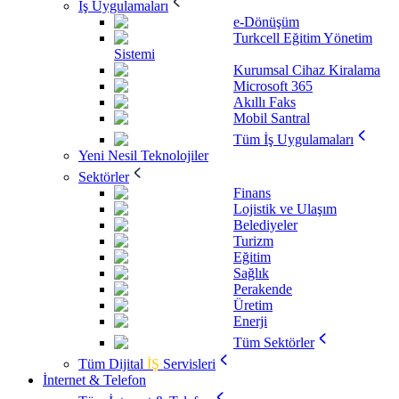
İş Uygulamaları
e-Dönüşüm
Turkcell Eğitim Yönetim
Sistemi
Kurumsal Cihaz Kiralama
Microsoft 365
Akıllı Faks
Mobil Santral
Tüm İş Uygulamaları
Yeni Nesil Teknolojiler
Sektörler
Finans
Lojistik ve Ulaşım
Belediyeler
Turizm
Eğitim
Sağlık
Perakende
Üretim
Enerji
Tüm Sektörler
Tüm Dijital
İŞ
Servisleri
İnternet & Telefon