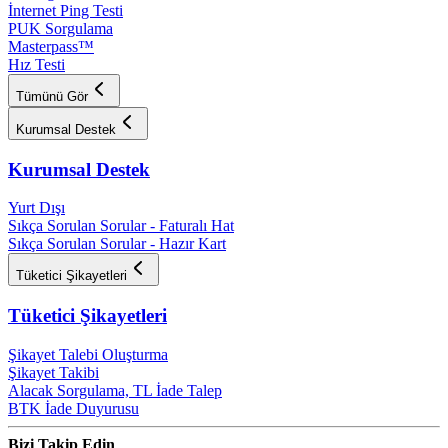
İnternet Ping Testi
PUK Sorgulama
Masterpass™
Hız Testi
Tümünü Gör
Kurumsal Destek
Kurumsal Destek
Yurt Dışı
Sıkça Sorulan Sorular - Faturalı Hat
Sıkça Sorulan Sorular - Hazır Kart
Tüketici Şikayetleri
Tüketici Şikayetleri
Şikayet Talebi Oluşturma
Şikayet Takibi
Alacak Sorgulama, TL İade Talep​
BTK İade Duyurusu
Bizi Takip Edin