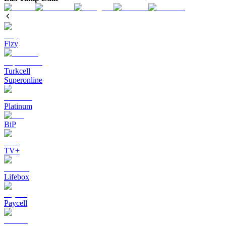
Fizy
Turkcell
Superonline
Platinum
BiP
TV+
Lifebox
Paycell