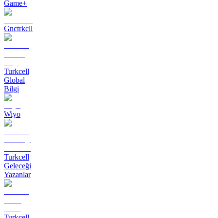
Game+
Gnctrkcll
Turkcell
Global
Bilgi
Wiyo
Turkcell
Geleceği
Yazanlar
Turkcell