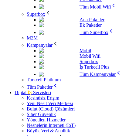
Tüm Mobil Wifi
Superbox
Ana Paketler
Ek Paketler
Tüm Superbox
M2M
Kampanyalar
Mobil
Mobil Wifi
Superbox
İş Turkcell Plus
Tüm Kampanyalar
Turkcell Platinum
Tüm Paketler
Dijital
İŞ
Servisleri
Kesintisiz Erişim
Yeni Nesil Veri Merkezi
Bulut (Cloud) Çözümleri
Siber Güvenlik
Yönetilen Hizmetler
Nesnelerin İnterneti (IoT)
Büyük Veri & Analitik