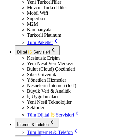
Yeni Turkcell'liler
Mevcut Turkcell'liler
Mobil Wifi
Superbox
M2M
Kampanyalar
Turkcell Platinum
Tüm Paketler
Dijital
İŞ
Servisleri
Kesintisiz Erişim
Yeni Nesil Veri Merkezi
Bulut (Cloud) Çözümleri
Siber Güvenlik
Yönetilen Hizmetler
Nesnelerin İnterneti (IoT)
Büyük Veri & Analitik
İş Uygulamaları
Yeni Nesil Teknolojiler
Sektörler
Tüm Dijital
İŞ
Servisleri
İnternet & Telefon
Tüm İnternet & Telefon