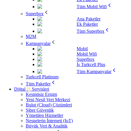
Tüm Mobil Wifi
Superbox
Ana Paketler
Ek Paketler
Tüm Superbox
M2M
Kampanyalar
Mobil
Mobil Wifi
Superbox
İş Turkcell Plus
Tüm Kampanyalar
Turkcell Platinum
Tüm Paketler
Dijital
İŞ
Servisleri
Kesintisiz Erişim
Yeni Nesil Veri Merkezi
Bulut (Cloud) Çözümleri
Siber Güvenlik
Yönetilen Hizmetler
Nesnelerin İnterneti (IoT)
Büyük Veri & Analitik