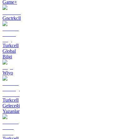
Game+
Gnctrkcll
Turkcell
Global
Bilgi
Wiyo
Turkcell
Geleceği
Yazanlar
Turkcell