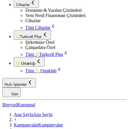
Cihazlar
Donanım & Yazılım Çözümleri
Yeni Nesil Finansman Çözümleri
Cihazlar
Tüm Cihazlar
İŞ
Turkcell Plus
Şirketinize Özel
Çalışanlara Özel
Tüm
İŞ
Turkcell Plus
İŞ
Ortaklığı
Tüm
İŞ
Ortaklığı
Hızlı İşlemler
Geri
Bireysel
Kurumsal
Ana Sayfa
Ana Sayfa
Kampanyalar
Kampanyalar