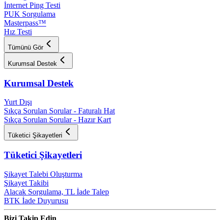
İnternet Ping Testi
PUK Sorgulama
Masterpass™
Hız Testi
Tümünü Gör
Kurumsal Destek
Kurumsal Destek
Yurt Dışı
Sıkça Sorulan Sorular - Faturalı Hat
Sıkça Sorulan Sorular - Hazır Kart
Tüketici Şikayetleri
Tüketici Şikayetleri
Şikayet Talebi Oluşturma
Şikayet Takibi
Alacak Sorgulama, TL İade Talep​
BTK İade Duyurusu
Bizi Takip Edin