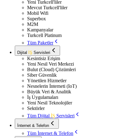
Yeni Turkcell'liler
Mevcut Turkcell'liler
Mobil Wifi
Superbox
M2M
Kampanyalar
Turkcell Platinum
Tüm Paketler
Dijital
İŞ
Servisleri
Kesintisiz Erişim
Yeni Nesil Veri Merkezi
Bulut (Cloud) Çözümleri
Siber Güvenlik
Yönetilen Hizmetler
Nesnelerin İnterneti (IoT)
Büyük Veri & Analitik
İş Uygulamaları
Yeni Nesil Teknolojiler
Sektörler
Tüm Dijital
İŞ
Servisleri
İnternet & Telefon
Tüm İnternet & Telefon