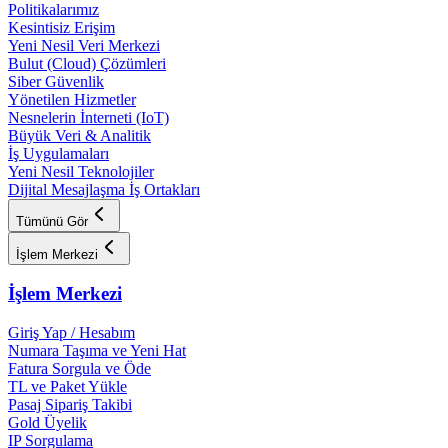
Politikalarımız
Kesintisiz Erişim
Yeni Nesil Veri Merkezi
Bulut (Cloud) Çözümleri
Siber Güvenlik
Yönetilen Hizmetler
Nesnelerin İnterneti (IoT)
Büyük Veri & Analitik
İş Uygulamaları
Yeni Nesil Teknolojiler
Dijital Mesajlaşma İş Ortakları
Tümünü Gör
İşlem Merkezi
İşlem Merkezi
Giriş Yap / Hesabım
Numara Taşıma ve Yeni Hat
Fatura Sorgula ve Öde
TL ve Paket Yükle
Pasaj Sipariş Takibi
Gold Üyelik
IP Sorgulama