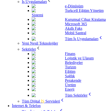
İş Uygulamaları
e-Dönüşüm
Turkcell Eğitim Yönetim
Sistemi
Kurumsal Cihaz Kiralama
Microsoft 365
Akıllı Faks
Mobil Santral
Tüm İş Uygulamaları
Yeni Nesil Teknolojiler
Sektörler
Finans
Lojistik ve Ulaşım
Belediyeler
Turizm
Eğitim
Sağlık
Perakende
Üretim
Enerji
Tüm Sektörler
Tüm Dijital
İŞ
Servisleri
İnternet & Telefon