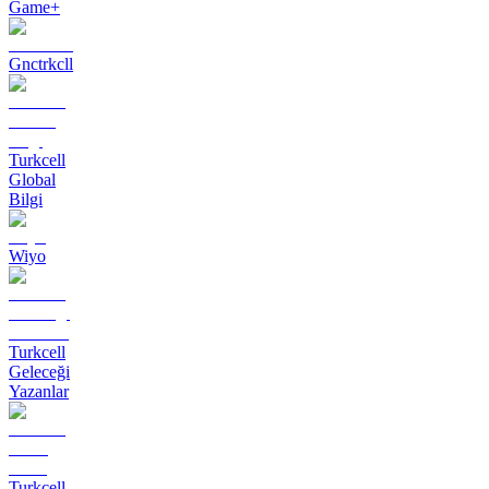
Game+
Gnctrkcll
Turkcell
Global
Bilgi
Wiyo
Turkcell
Geleceği
Yazanlar
Turkcell