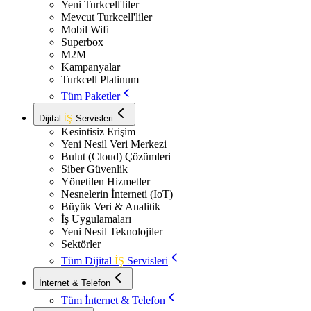
Yeni Turkcell'liler
Mevcut Turkcell'liler
Mobil Wifi
Superbox
M2M
Kampanyalar
Turkcell Platinum
Tüm Paketler
Dijital
İŞ
Servisleri
Kesintisiz Erişim
Yeni Nesil Veri Merkezi
Bulut (Cloud) Çözümleri
Siber Güvenlik
Yönetilen Hizmetler
Nesnelerin İnterneti (IoT)
Büyük Veri & Analitik
İş Uygulamaları
Yeni Nesil Teknolojiler
Sektörler
Tüm Dijital
İŞ
Servisleri
İnternet & Telefon
Tüm İnternet & Telefon