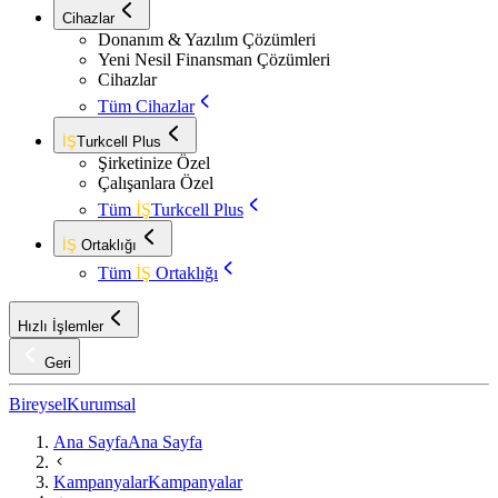
Cihazlar
Donanım & Yazılım Çözümleri
Yeni Nesil Finansman Çözümleri
Cihazlar
Tüm Cihazlar
İŞ
Turkcell Plus
Şirketinize Özel
Çalışanlara Özel
Tüm
İŞ
Turkcell Plus
İŞ
Ortaklığı
Tüm
İŞ
Ortaklığı
Hızlı İşlemler
Geri
Bireysel
Kurumsal
Ana Sayfa
Ana Sayfa
Kampanyalar
Kampanyalar