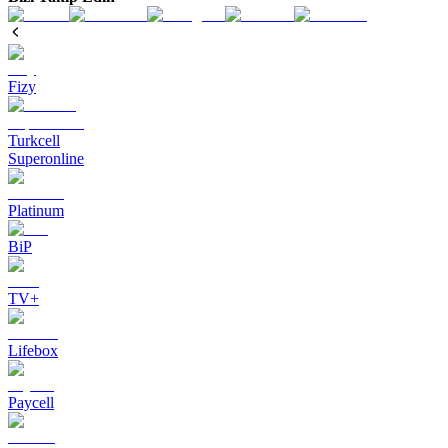
Fizy
Turkcell
Superonline
Platinum
BiP
TV+
Lifebox
Paycell