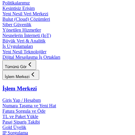
Politikalarımız
Kesintisiz Erişim
Yeni Nesil Veri Merkezi
Bulut (Cloud) Çözümleri
Siber Güvenlik
Yönetilen Hizmetler
Nesnelerin İnterneti (IoT)
Büyük Veri & Analitik
İş Uygulamaları
Yeni Nesil Teknolojiler
Dijital Mesajlaşma İş Ortakları
Tümünü Gör
İşlem Merkezi
İşlem Merkezi
Giriş Yap / Hesabım
Numara Taşıma ve Yeni Hat
Fatura Sorgula ve Öde
TL ve Paket Yükle
Pasaj Sipariş Takibi
Gold Üyelik
IP Sorgulama