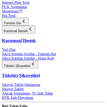
İnternet Ping Testi
PUK Sorgulama
Masterpass™
Hız Testi
Tümünü Gör
Kurumsal Destek
Kurumsal Destek
Yurt Dışı
Sıkça Sorulan Sorular - Faturalı Hat
Sıkça Sorulan Sorular - Hazır Kart
Tüketici Şikayetleri
Tüketici Şikayetleri
Şikayet Talebi Oluşturma
Şikayet Takibi
Alacak Sorgulama, TL İade Talep​
BTK İade Duyurusu
Bizi Takip Edin