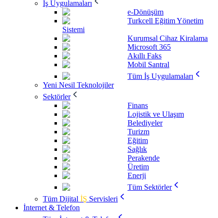
İş Uygulamaları
e-Dönüşüm
Turkcell Eğitim Yönetim
Sistemi
Kurumsal Cihaz Kiralama
Microsoft 365
Akıllı Faks
Mobil Santral
Tüm İş Uygulamaları
Yeni Nesil Teknolojiler
Sektörler
Finans
Lojistik ve Ulaşım
Belediyeler
Turizm
Eğitim
Sağlık
Perakende
Üretim
Enerji
Tüm Sektörler
Tüm Dijital
İŞ
Servisleri
İnternet & Telefon