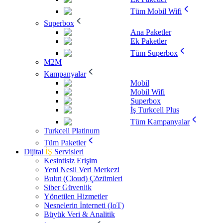
Tüm Mobil Wifi
Superbox
Ana Paketler
Ek Paketler
Tüm Superbox
M2M
Kampanyalar
Mobil
Mobil Wifi
Superbox
İş Turkcell Plus
Tüm Kampanyalar
Turkcell Platinum
Tüm Paketler
Dijital
İŞ
Servisleri
Kesintisiz Erişim
Yeni Nesil Veri Merkezi
Bulut (Cloud) Çözümleri
Siber Güvenlik
Yönetilen Hizmetler
Nesnelerin İnterneti (IoT)
Büyük Veri & Analitik