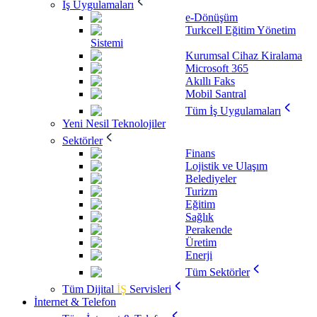
İş Uygulamaları
e-Dönüşüm
Turkcell Eğitim Yönetim
Sistemi
Kurumsal Cihaz Kiralama
Microsoft 365
Akıllı Faks
Mobil Santral
Tüm İş Uygulamaları
Yeni Nesil Teknolojiler
Sektörler
Finans
Lojistik ve Ulaşım
Belediyeler
Turizm
Eğitim
Sağlık
Perakende
Üretim
Enerji
Tüm Sektörler
Tüm Dijital
İŞ
Servisleri
İnternet & Telefon