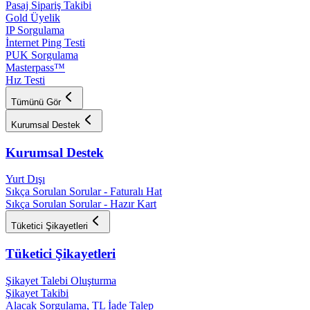
Pasaj Sipariş Takibi
Gold Üyelik
IP Sorgulama
İnternet Ping Testi
PUK Sorgulama
Masterpass™
Hız Testi
Tümünü Gör
Kurumsal Destek
Kurumsal Destek
Yurt Dışı
Sıkça Sorulan Sorular - Faturalı Hat
Sıkça Sorulan Sorular - Hazır Kart
Tüketici Şikayetleri
Tüketici Şikayetleri
Şikayet Talebi Oluşturma
Şikayet Takibi
Alacak Sorgulama, TL İade Talep​