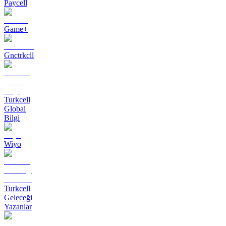
Paycell
Game+
Gnctrkcll
Turkcell
Global
Bilgi
Wiyo
Turkcell
Geleceği
Yazanlar