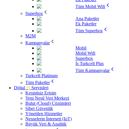
Tüm Mobil Wifi
Superbox
Ana Paketler
Ek Paketler
Tüm Superbox
M2M
Kampanyalar
Mobil
Mobil Wifi
Superbox
İş Turkcell Plus
Tüm Kampanyalar
Turkcell Platinum
Tüm Paketler
Dijital
İŞ
Servisleri
Kesintisiz Erişim
Yeni Nesil Veri Merkezi
Bulut (Cloud) Çözümleri
Siber Güvenlik
Yönetilen Hizmetler
Nesnelerin İnterneti (IoT)
Büyük Veri & Analitik