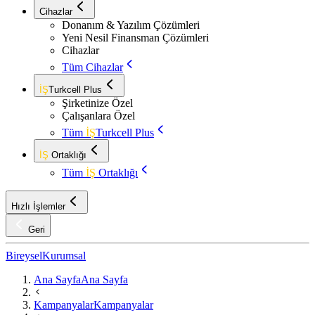
Cihazlar
Donanım & Yazılım Çözümleri
Yeni Nesil Finansman Çözümleri
Cihazlar
Tüm Cihazlar
İŞ
Turkcell Plus
Şirketinize Özel
Çalışanlara Özel
Tüm
İŞ
Turkcell Plus
İŞ
Ortaklığı
Tüm
İŞ
Ortaklığı
Hızlı İşlemler
Geri
Bireysel
Kurumsal
Ana Sayfa
Ana Sayfa
Kampanyalar
Kampanyalar