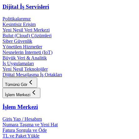
Dijital İş Servisleri
Politikalarımız
Kesintisiz Erişim
Yeni Nesil Veri Merkezi
Bulut (Cloud) Çözümleri
Siber Güvenlik
Yönetilen Hizmetler
Nesnelerin İnterneti (IoT)
Büyük Veri & Analitik
İş Uygulamaları
Yeni Nesil Teknolojiler
Dijital Mesajlaşma İş Ortakları
Tümünü Gör
İşlem Merkezi
İşlem Merkezi
Giriş Yap / Hesabım
Numara Taşıma ve Yeni Hat
Fatura Sorgula ve Öde
TL ve Paket Yükle