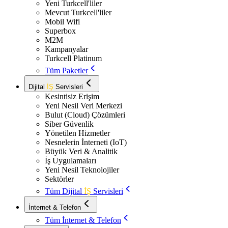
Yeni Turkcell'liler
Mevcut Turkcell'liler
Mobil Wifi
Superbox
M2M
Kampanyalar
Turkcell Platinum
Tüm Paketler
Dijital
İŞ
Servisleri
Kesintisiz Erişim
Yeni Nesil Veri Merkezi
Bulut (Cloud) Çözümleri
Siber Güvenlik
Yönetilen Hizmetler
Nesnelerin İnterneti (IoT)
Büyük Veri & Analitik
İş Uygulamaları
Yeni Nesil Teknolojiler
Sektörler
Tüm Dijital
İŞ
Servisleri
İnternet & Telefon
Tüm İnternet & Telefon