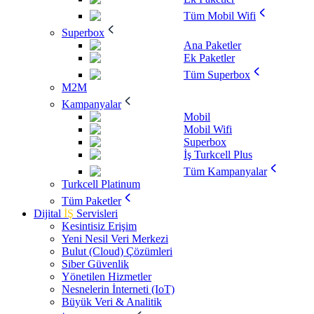
Tüm Mobil Wifi
Superbox
Ana Paketler
Ek Paketler
Tüm Superbox
M2M
Kampanyalar
Mobil
Mobil Wifi
Superbox
İş Turkcell Plus
Tüm Kampanyalar
Turkcell Platinum
Tüm Paketler
Dijital
İŞ
Servisleri
Kesintisiz Erişim
Yeni Nesil Veri Merkezi
Bulut (Cloud) Çözümleri
Siber Güvenlik
Yönetilen Hizmetler
Nesnelerin İnterneti (IoT)
Büyük Veri & Analitik