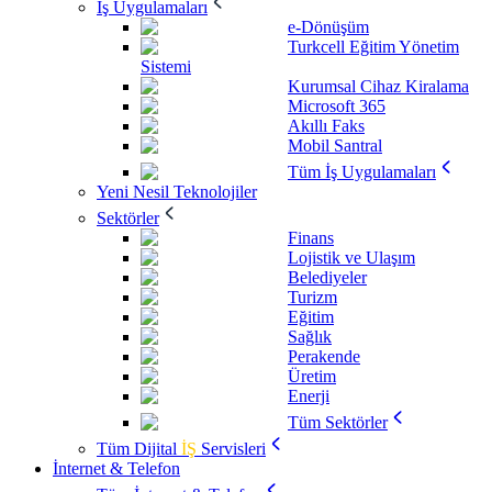
İş Uygulamaları
e-Dönüşüm
Turkcell Eğitim Yönetim
Sistemi
Kurumsal Cihaz Kiralama
Microsoft 365
Akıllı Faks
Mobil Santral
Tüm İş Uygulamaları
Yeni Nesil Teknolojiler
Sektörler
Finans
Lojistik ve Ulaşım
Belediyeler
Turizm
Eğitim
Sağlık
Perakende
Üretim
Enerji
Tüm Sektörler
Tüm Dijital
İŞ
Servisleri
İnternet & Telefon