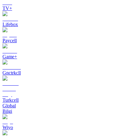
TV+
Lifebox
Paycell
Game+
Gnctrkcll
Turkcell
Global
Bilgi
Wiyo