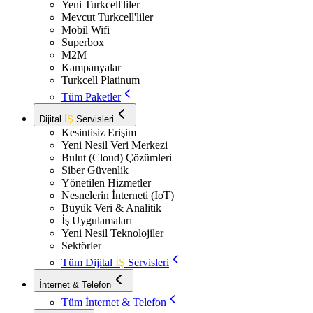
Yeni Turkcell'liler
Mevcut Turkcell'liler
Mobil Wifi
Superbox
M2M
Kampanyalar
Turkcell Platinum
Tüm Paketler
Dijital
İŞ
Servisleri
Kesintisiz Erişim
Yeni Nesil Veri Merkezi
Bulut (Cloud) Çözümleri
Siber Güvenlik
Yönetilen Hizmetler
Nesnelerin İnterneti (IoT)
Büyük Veri & Analitik
İş Uygulamaları
Yeni Nesil Teknolojiler
Sektörler
Tüm Dijital
İŞ
Servisleri
İnternet & Telefon
Tüm İnternet & Telefon