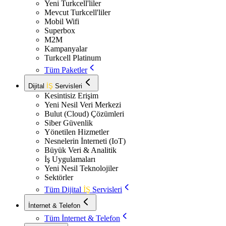
Yeni Turkcell'liler
Mevcut Turkcell'liler
Mobil Wifi
Superbox
M2M
Kampanyalar
Turkcell Platinum
Tüm Paketler
Dijital
İŞ
Servisleri
Kesintisiz Erişim
Yeni Nesil Veri Merkezi
Bulut (Cloud) Çözümleri
Siber Güvenlik
Yönetilen Hizmetler
Nesnelerin İnterneti (IoT)
Büyük Veri & Analitik
İş Uygulamaları
Yeni Nesil Teknolojiler
Sektörler
Tüm Dijital
İŞ
Servisleri
İnternet & Telefon
Tüm İnternet & Telefon