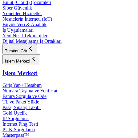
Bulut (Cloud) Çözümleri
Siber Güvenlik
Yönetilen Hizmetler
Nesnelerin İnterneti (IoT)
Büyük Veri & Analitik
İş Uygulamaları
Yeni Nesil Teknolojiler
Dijital Mesajlaşma İş Ortakları
Tümünü Gör
İşlem Merkezi
İşlem Merkezi
Giriş Yap / Hesabım
Numara Taşıma ve Yeni Hat
Fatura Sorgula ve Öde
TL ve Paket Yükle
Pasaj Sipariş Takibi
Gold Üyelik
IP Sorgulama
İnternet Ping Testi
PUK Sorgulama
Masterpass™