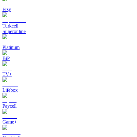
Fizy
Turkcell
Superonline
Platinum
BiP
TV+
Lifebox
Paycell
Game+