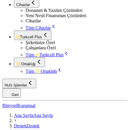
Cihazlar
Donanım & Yazılım Çözümleri
Yeni Nesil Finansman Çözümleri
Cihazlar
Tüm Cihazlar
İŞ
Turkcell Plus
Şirketinize Özel
Çalışanlara Özel
Tüm
İŞ
Turkcell Plus
İŞ
Ortaklığı
Tüm
İŞ
Ortaklığı
Hızlı İşlemler
Geri
Bireysel
Kurumsal
Ana Sayfa
Ana Sayfa
Destek
Destek