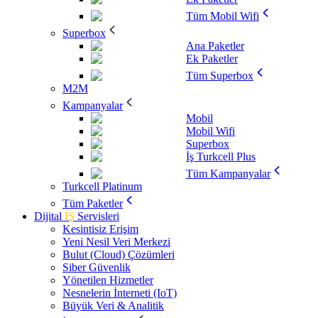
Tüm Mobil Wifi
Superbox
Ana Paketler
Ek Paketler
Tüm Superbox
M2M
Kampanyalar
Mobil
Mobil Wifi
Superbox
İş Turkcell Plus
Tüm Kampanyalar
Turkcell Platinum
Tüm Paketler
Dijital
İŞ
Servisleri
Kesintisiz Erişim
Yeni Nesil Veri Merkezi
Bulut (Cloud) Çözümleri
Siber Güvenlik
Yönetilen Hizmetler
Nesnelerin İnterneti (IoT)
Büyük Veri & Analitik