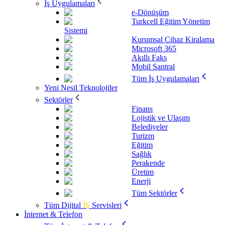
İş Uygulamaları
e-Dönüşüm
Turkcell Eğitim Yönetim
Sistemi
Kurumsal Cihaz Kiralama
Microsoft 365
Akıllı Faks
Mobil Santral
Tüm İş Uygulamaları
Yeni Nesil Teknolojiler
Sektörler
Finans
Lojistik ve Ulaşım
Belediyeler
Turizm
Eğitim
Sağlık
Perakende
Üretim
Enerji
Tüm Sektörler
Tüm Dijital
İŞ
Servisleri
İnternet & Telefon