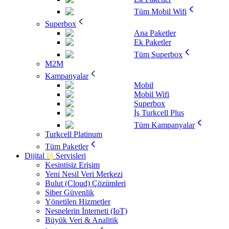
Tüm Mobil Wifi
Superbox
Ana Paketler
Ek Paketler
Tüm Superbox
M2M
Kampanyalar
Mobil
Mobil Wifi
Superbox
İş Turkcell Plus
Tüm Kampanyalar
Turkcell Platinum
Tüm Paketler
Dijital
İŞ
Servisleri
Kesintisiz Erişim
Yeni Nesil Veri Merkezi
Bulut (Cloud) Çözümleri
Siber Güvenlik
Yönetilen Hizmetler
Nesnelerin İnterneti (IoT)
Büyük Veri & Analitik