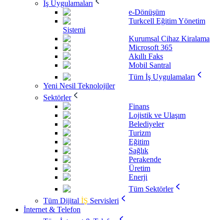
İş Uygulamaları
e-Dönüşüm
Turkcell Eğitim Yönetim
Sistemi
Kurumsal Cihaz Kiralama
Microsoft 365
Akıllı Faks
Mobil Santral
Tüm İş Uygulamaları
Yeni Nesil Teknolojiler
Sektörler
Finans
Lojistik ve Ulaşım
Belediyeler
Turizm
Eğitim
Sağlık
Perakende
Üretim
Enerji
Tüm Sektörler
Tüm Dijital
İŞ
Servisleri
İnternet & Telefon