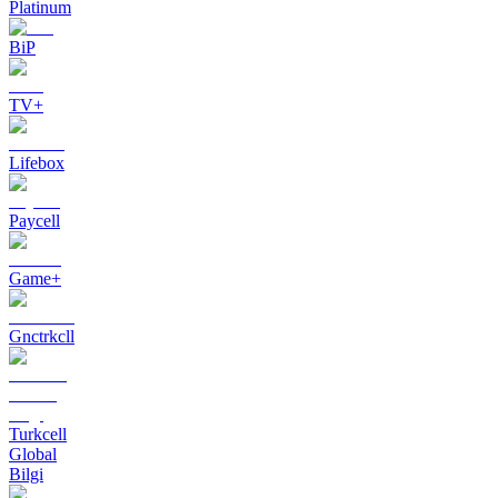
Platinum
BiP
TV+
Lifebox
Paycell
Game+
Gnctrkcll
Turkcell
Global
Bilgi