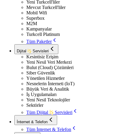
Yeni Turkcell'liler
Mevcut Turkcell'liler
Mobil Wifi
Superbox
M2M
Kampanyalar
Turkcell Platinum
Tüm Paketler
Dijital
İŞ
Servisleri
Kesintisiz Erişim
Yeni Nesil Veri Merkezi
Bulut (Cloud) Çözümleri
Siber Güvenlik
Yönetilen Hizmetler
Nesnelerin İnterneti (IoT)
Büyük Veri & Analitik
İş Uygulamaları
Yeni Nesil Teknolojiler
Sektörler
Tüm Dijital
İŞ
Servisleri
İnternet & Telefon
Tüm İnternet & Telefon