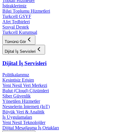
Toptan Hizmetler
İştiraklerimiz
Bilgi Toplumu Hizmetleri
Turkcell GSYF
Afet Tedbirleri
Sosyal Destek
Turkcell Kurumsal
Tümünü Gör
Dijital İş Servisleri
Dijital İş Servisleri
Politikalarımız
Kesintisiz Erişim
Yeni Nesil Veri Merkezi
Bulut (Cloud) Çözümleri
Siber Güvenlik
Yönetilen Hizmetler
Nesnelerin İnterneti (IoT)
Büyük Veri & Analitik
İş Uygulamaları
Yeni Nesil Teknolojiler
Dijital Mesajlaşma İş Ortakları