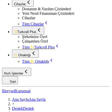
Cihazlar
Donanım & Yazılım Çözümleri
Yeni Nesil Finansman Çözümleri
Cihazlar
Tüm Cihazlar
İŞ
Turkcell Plus
Şirketinize Özel
Çalışanlara Özel
Tüm
İŞ
Turkcell Plus
İŞ
Ortaklığı
Tüm
İŞ
Ortaklığı
Hızlı İşlemler
Geri
Bireysel
Kurumsal
Ana Sayfa
Ana Sayfa
Destek
Destek