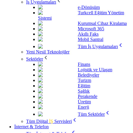
İş Uygulamaları
e-Dönüşüm
Turkcell Eğitim Yönetim
Sistemi
Kurumsal Cihaz Kiralama
Microsoft 365
Akıllı Faks
Mobil Santral
Tüm İş Uygulamaları
Yeni Nesil Teknolojiler
Sektörler
Finans
Lojistik ve Ulaşım
Belediyeler
Turizm
Eğitim
Sağlık
Perakende
Üretim
Enerji
Tüm Sektörler
Tüm Dijital
İŞ
Servisleri
İnternet & Telefon