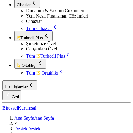
Cihazlar
Donanım & Yazılım Çözümleri
Yeni Nesil Finansman Çözümleri
Cihazlar
Tüm Cihazlar
İŞ
Turkcell Plus
Şirketinize Özel
Çalışanlara Özel
Tüm
İŞ
Turkcell Plus
İŞ
Ortaklığı
Tüm
İŞ
Ortaklığı
Hızlı İşlemler
Geri
Bireysel
Kurumsal
Ana Sayfa
Ana Sayfa
Destek
Destek