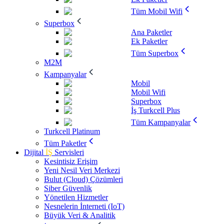
Tüm Mobil Wifi
Superbox
Ana Paketler
Ek Paketler
Tüm Superbox
M2M
Kampanyalar
Mobil
Mobil Wifi
Superbox
İş Turkcell Plus
Tüm Kampanyalar
Turkcell Platinum
Tüm Paketler
Dijital
İŞ
Servisleri
Kesintisiz Erişim
Yeni Nesil Veri Merkezi
Bulut (Cloud) Çözümleri
Siber Güvenlik
Yönetilen Hizmetler
Nesnelerin İnterneti (IoT)
Büyük Veri & Analitik