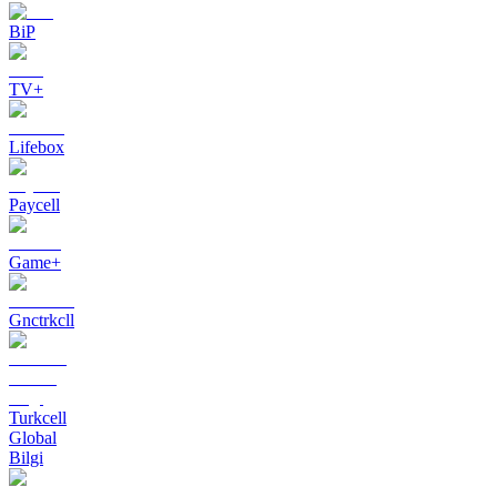
BiP
TV+
Lifebox
Paycell
Game+
Gnctrkcll
Turkcell
Global
Bilgi