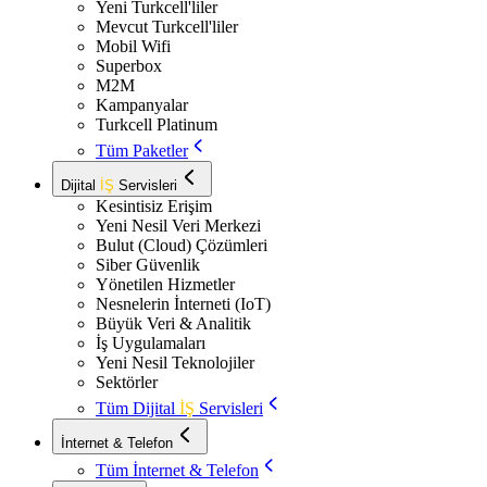
Yeni Turkcell'liler
Mevcut Turkcell'liler
Mobil Wifi
Superbox
M2M
Kampanyalar
Turkcell Platinum
Tüm Paketler
Dijital
İŞ
Servisleri
Kesintisiz Erişim
Yeni Nesil Veri Merkezi
Bulut (Cloud) Çözümleri
Siber Güvenlik
Yönetilen Hizmetler
Nesnelerin İnterneti (IoT)
Büyük Veri & Analitik
İş Uygulamaları
Yeni Nesil Teknolojiler
Sektörler
Tüm Dijital
İŞ
Servisleri
İnternet & Telefon
Tüm İnternet & Telefon