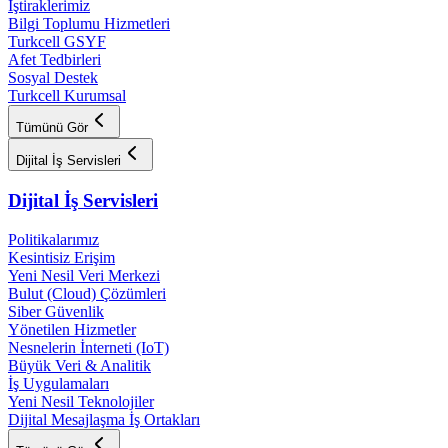
İştiraklerimiz
Bilgi Toplumu Hizmetleri
Turkcell GSYF
Afet Tedbirleri
Sosyal Destek
Turkcell Kurumsal
Tümünü Gör
Dijital İş Servisleri
Dijital İş Servisleri
Politikalarımız
Kesintisiz Erişim
Yeni Nesil Veri Merkezi
Bulut (Cloud) Çözümleri
Siber Güvenlik
Yönetilen Hizmetler
Nesnelerin İnterneti (IoT)
Büyük Veri & Analitik
İş Uygulamaları
Yeni Nesil Teknolojiler
Dijital Mesajlaşma İş Ortakları