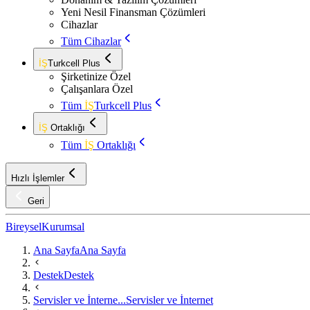
Yeni Nesil Finansman Çözümleri
Cihazlar
Tüm Cihazlar
İŞ
Turkcell Plus
Şirketinize Özel
Çalışanlara Özel
Tüm
İŞ
Turkcell Plus
İŞ
Ortaklığı
Tüm
İŞ
Ortaklığı
Hızlı İşlemler
Geri
Bireysel
Kurumsal
Ana Sayfa
Ana Sayfa
Destek
Destek
Servisler ve İnterne...
Servisler ve İnternet