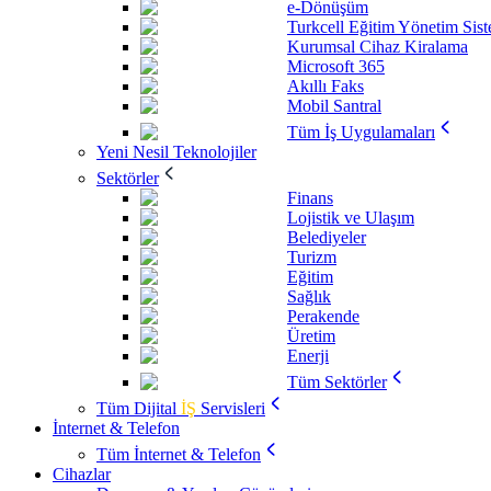
e-Dönüşüm
Turkcell Eğitim Yönetim Sis
Kurumsal Cihaz Kiralama
Microsoft 365
Akıllı Faks
Mobil Santral
Tüm İş Uygulamaları
Yeni Nesil Teknolojiler
Sektörler
Finans
Lojistik ve Ulaşım
Belediyeler
Turizm
Eğitim
Sağlık
Perakende
Üretim
Enerji
Tüm Sektörler
Tüm Dijital
İŞ
Servisleri
İnternet & Telefon
Tüm İnternet & Telefon
Cihazlar