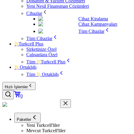
Donanım & Yazılım Çözümleri
Yeni Nesil Finansman Çözümleri
Cihazlar
Cihaz Kiralama
Cihaz Kampanyaları
Tüm Cihazlar
Tüm Cihazlar
İŞ
Turkcell Plus
Şirketinize Özel
Çalışanlara Özel
Tüm
İŞ
Turkcell Plus
İŞ
Ortaklığı
Tüm
İŞ
Ortaklığı
Hızlı İşlemler
0
Paketler
Yeni Turkcell'liler
Mevcut Turkcell'liler