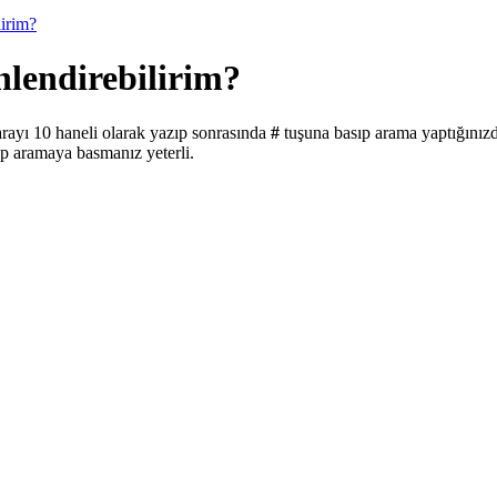
lirim?
lendirebilirim?
rayı 10 haneli olarak yazıp sonrasında
#
tuşuna basıp arama yaptığınızd
ıp aramaya basmanız yeterli.