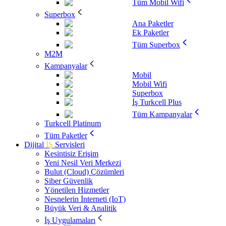
Tüm Mobil Wifi
Superbox
Ana Paketler
Ek Paketler
Tüm Superbox
M2M
Kampanyalar
Mobil
Mobil Wifi
Superbox
İş Turkcell Plus
Tüm Kampanyalar
Turkcell Platinum
Tüm Paketler
Dijital
İŞ
Servisleri
Kesintisiz Erişim
Yeni Nesil Veri Merkezi
Bulut (Cloud) Çözümleri
Siber Güvenlik
Yönetilen Hizmetler
Nesnelerin İnterneti (IoT)
Büyük Veri & Analitik
İş Uygulamaları