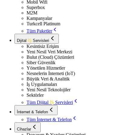
Mobil Wifi
Superbox
M2M
Kampanyalar
Turkcell Platinum
Tüm Paketler
Dijital
İŞ
Servisleri
Kesintisiz Erişim
Yeni Nesil Veri Merkezi
Bulut (Cloud) Çözümleri
Siber Güvenlik
Yönetilen Hizmetler
Nesnelerin İnterneti (IoT)
Büyük Veri & Analitik
İş Uygulamaları
Yeni Nesil Teknolojiler
Sektörler
Tüm Dijital
İŞ
Servisleri
İnternet & Telefon
Tüm İnternet & Telefon
Cihazlar
Donanım & Yazılım Çözümleri