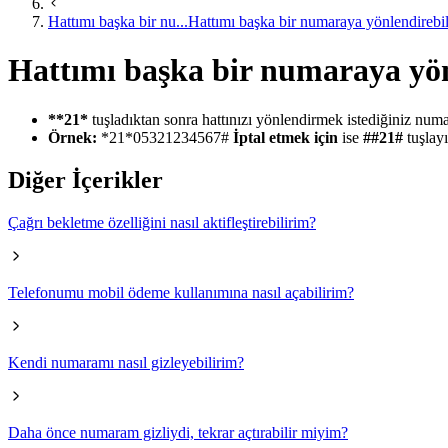
Hattımı başka bir nu...
Hattımı başka bir numaraya yönlendirebi
Hattımı başka bir numaraya yön
**21*
tuşladıktan sonra hattınızı yönlendirmek istediğiniz numa
Örnek:
*21*05321234567#
İptal etmek için
ise
##21#​
tuşlay
Diğer İçerikler
Çağrı bekletme özelliğini nasıl aktifleştirebilirim?
Telefonumu mobil ödeme kullanımına nasıl açabilirim?
Kendi numaramı nasıl gizleyebilirim?
Daha önce numaram gizliydi, tekrar açtırabilir miyim?