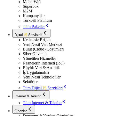
Mobil Wifi
Superbox
M2M
Kampanyalar
Turkcell Platinum
Tüm Paketler
Dijital
İŞ
Servisleri
Kesintisiz Erişim
Yeni Nesil Veri Merkezi
Bulut (Cloud) Çözümleri
Siber Güvenlik
Yönetilen Hizmetler
Nesnelerin İnterneti (IoT)
Büyük Veri & Analitik
İş Uygulamaları
Yeni Nesil Teknolojiler
Sektörler
Tüm Dijital
İŞ
Servisleri
İnternet & Telefon
Tüm İnternet & Telefon
Cihazlar
Donanım & Yazılım Çözümleri