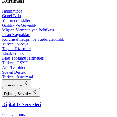
Kurumsal
Hakkımızda
Genel Bakış
Yatırımcı İlişkileri
Gizlilik Ve Güvenlik
Müşteri Memnuniyeti Politikası
İnsan Kaynakları
Kurumsal İletişim ve Sürdürülebilirlik
Turkcell Medya
Toptan Hizmetler
İştiraklerimiz
Bilgi Toplumu Hizmetleri
Turkcell GSYF
Afet Tedbirleri
Sosyal Destek
Turkcell Kurumsal
Tümünü Gör
Dijital İş Servisleri
Dijital İş Servisleri
Politikalarımız