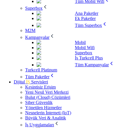
Tüm Mobil Wifi
Superbox
Ana Paketler
Ek Paketler
Tüm Superbox
M2M
Kampanyalar
Mobil
Mobil Wifi
Superbox
İş Turkcell Plus
Tüm Kampanyalar
Turkcell Platinum
Tüm Paketler
Dijital
İŞ
Servisleri
Kesintisiz Erişim
Yeni Nesil Veri Merkezi
Bulut (Cloud) Çözümleri
Siber Güvenlik
Yönetilen Hizmetler
Nesnelerin İnterneti (IoT)
Büyük Veri & Analitik
İş Uygulamaları