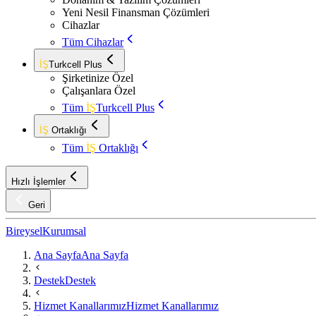
Yeni Nesil Finansman Çözümleri
Cihazlar
Tüm Cihazlar
İŞ
Turkcell Plus
Şirketinize Özel
Çalışanlara Özel
Tüm
İŞ
Turkcell Plus
İŞ
Ortaklığı
Tüm
İŞ
Ortaklığı
Hızlı İşlemler
Geri
Bireysel
Kurumsal
Ana Sayfa
Ana Sayfa
Destek
Destek
Hizmet Kanallarımız
Hizmet Kanallarımız