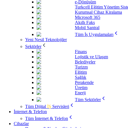
e-Dönüşüm
Turkcell Eğitim Yönetim Sis
Kurumsal Cihaz Kiralama
Microsoft 365
Akıllı Faks
Mobil Santral
Tüm İş Uygulamaları
Yeni Nesil Teknolojiler
Sektörler
Finans
Lojistik ve Ulaşım
Belediyeler
Turizm
Eğitim
Sağlık
Perakende
Üretim
Enerji
Tüm Sektörler
Tüm Dijital
İŞ
Servisleri
İnternet & Telefon
Tüm İnternet & Telefon
Cihazlar