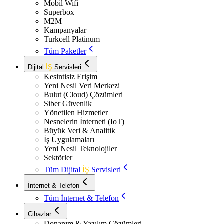
Mobil Wifi
Superbox
M2M
Kampanyalar
Turkcell Platinum
Tüm Paketler
Dijital
İŞ
Servisleri
Kesintisiz Erişim
Yeni Nesil Veri Merkezi
Bulut (Cloud) Çözümleri
Siber Güvenlik
Yönetilen Hizmetler
Nesnelerin İnterneti (IoT)
Büyük Veri & Analitik
İş Uygulamaları
Yeni Nesil Teknolojiler
Sektörler
Tüm Dijital
İŞ
Servisleri
İnternet & Telefon
Tüm İnternet & Telefon
Cihazlar
Donanım & Yazılım Çözümleri