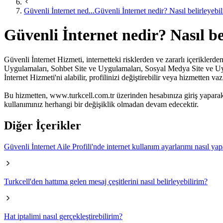
Güvenli İnternet ned...
Güvenli İnternet nedir? Nasıl belirleyebi
Güvenli İnternet nedir? Nasıl be
Güvenli İnternet Hizmeti, internetteki risklerden ve zararlı içeriklerde
Uygulamaları, Sohbet Site ve Uygulamaları, Sosyal Medya Site ve Uygul
İnternet Hizmeti'ni alabilir, profilinizi değiştirebilir veya hizmetten vaz
​ ​Bu hizmetten, www.turkcell.com.tr üzerinden hesabınıza giriş yapar
kullanımınız herhangi bir değişiklik olmadan devam edecektir.
Diğer İçerikler
Güvenli İnternet Aile Profili'nde internet kullanım ayarlarımı nasıl yap
Turkcell'den hattıma gelen mesaj çeşitlerini nasıl belirleyebilirim?
Hat iptalimi nasıl gerçekleştirebilirim?