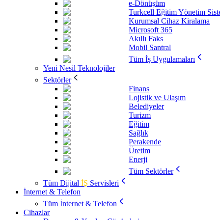
e-Dönüşüm
Turkcell Eğitim Yönetim Sis
Kurumsal Cihaz Kiralama
Microsoft 365
Akıllı Faks
Mobil Santral
Tüm İş Uygulamaları
Yeni Nesil Teknolojiler
Sektörler
Finans
Lojistik ve Ulaşım
Belediyeler
Turizm
Eğitim
Sağlık
Perakende
Üretim
Enerji
Tüm Sektörler
Tüm Dijital
İŞ
Servisleri
İnternet & Telefon
Tüm İnternet & Telefon
Cihazlar