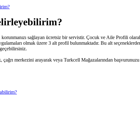
lirim?
lirleyebilirim?
n korunmanızı sağlayan ücretsiz bir servistir. Çocuk ve Aile Profili olar
amaları olmak üzere 3 alt profil bulunmaktadır. Bu alt seçeneklerden b
geçebilirsiniz.
ak, çağrı merkezini arayarak veya Turkcell Mağazalarından başvurunuzu 
abilirim?