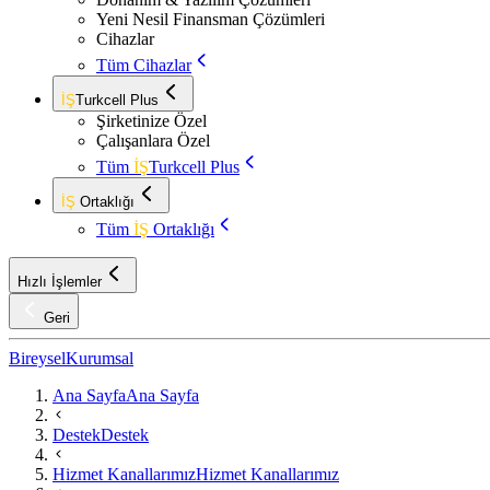
Yeni Nesil Finansman Çözümleri
Cihazlar
Tüm Cihazlar
İŞ
Turkcell Plus
Şirketinize Özel
Çalışanlara Özel
Tüm
İŞ
Turkcell Plus
İŞ
Ortaklığı
Tüm
İŞ
Ortaklığı
Hızlı İşlemler
Geri
Bireysel
Kurumsal
Ana Sayfa
Ana Sayfa
Destek
Destek
Hizmet Kanallarımız
Hizmet Kanallarımız