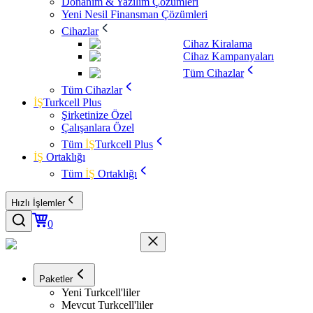
Donanım & Yazılım Çözümleri
Yeni Nesil Finansman Çözümleri
Cihazlar
Cihaz Kiralama
Cihaz Kampanyaları
Tüm Cihazlar
Tüm Cihazlar
İŞ
Turkcell Plus
Şirketinize Özel
Çalışanlara Özel
Tüm
İŞ
Turkcell Plus
İŞ
Ortaklığı
Tüm
İŞ
Ortaklığı
Hızlı İşlemler
0
Paketler
Yeni Turkcell'liler
Mevcut Turkcell'liler