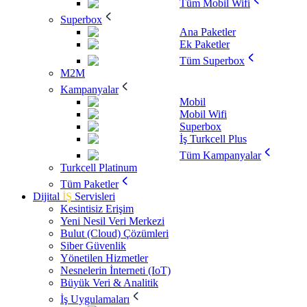
Tüm Mobil Wifi
Superbox
Ana Paketler
Ek Paketler
Tüm Superbox
M2M
Kampanyalar
Mobil
Mobil Wifi
Superbox
İş Turkcell Plus
Tüm Kampanyalar
Turkcell Platinum
Tüm Paketler
Dijital
İŞ
Servisleri
Kesintisiz Erişim
Yeni Nesil Veri Merkezi
Bulut (Cloud) Çözümleri
Siber Güvenlik
Yönetilen Hizmetler
Nesnelerin İnterneti (IoT)
Büyük Veri & Analitik
İş Uygulamaları