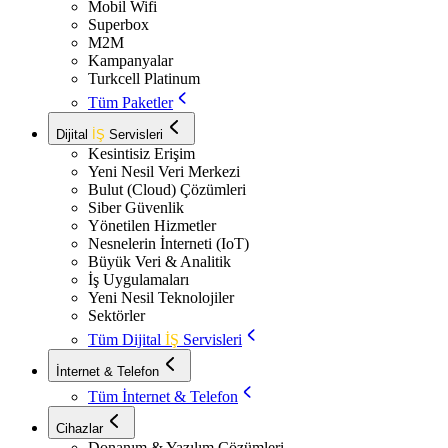
Mobil Wifi
Superbox
M2M
Kampanyalar
Turkcell Platinum
Tüm Paketler
Dijital
İŞ
Servisleri
Kesintisiz Erişim
Yeni Nesil Veri Merkezi
Bulut (Cloud) Çözümleri
Siber Güvenlik
Yönetilen Hizmetler
Nesnelerin İnterneti (IoT)
Büyük Veri & Analitik
İş Uygulamaları
Yeni Nesil Teknolojiler
Sektörler
Tüm Dijital
İŞ
Servisleri
İnternet & Telefon
Tüm İnternet & Telefon
Cihazlar
Donanım & Yazılım Çözümleri