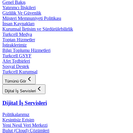
Genel Bakış
Yatırımcı İlişkileri
Gizlilik Ve Güvenlik
Müşteri Memnuniyeti Politikası
İnsan Kaynakları
Kurumsal İletişim ve Sürdürülebilirlik
Turkcell Medya
Toptan Hizmetler
İştiraklerimiz
Bilgi Toplumu Hizmetleri
Turkcell GSYF
Afet Tedbirleri
Sosyal Destek
Turkcell Kurumsal
Tümünü Gör
Dijital İş Servisleri
Dijital İş Servisleri
Politikalarımız
Kesintisiz Erişim
Yeni Nesil Veri Merkezi
Bulut (Cloud) Çözümleri