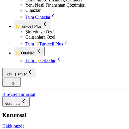
Yeni Nesil Finansman Çözümleri
Cihazlar
Tüm Cihazlar
İŞ
Turkcell Plus
Şirketinize Özel
Çalışanlara Özel
Tüm
İŞ
Turkcell Plus
İŞ
Ortaklığı
Tüm
İŞ
Ortaklığı
Hızlı İşlemler
Geri
Bireysel
Kurumsal
Kurumsal
Kurumsal
Hakkımızda