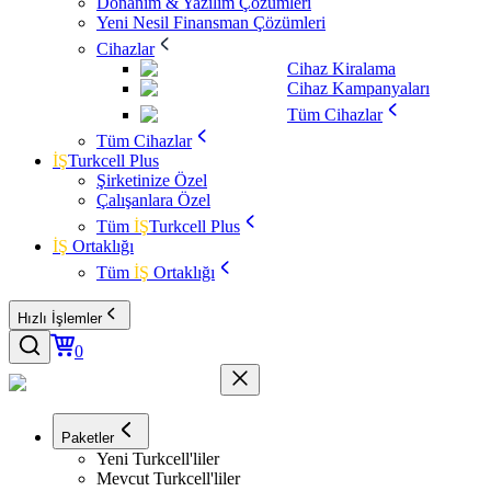
Donanım & Yazılım Çözümleri
Yeni Nesil Finansman Çözümleri
Cihazlar
Cihaz Kiralama
Cihaz Kampanyaları
Tüm Cihazlar
Tüm Cihazlar
İŞ
Turkcell Plus
Şirketinize Özel
Çalışanlara Özel
Tüm
İŞ
Turkcell Plus
İŞ
Ortaklığı
Tüm
İŞ
Ortaklığı
Hızlı İşlemler
0
Paketler
Yeni Turkcell'liler
Mevcut Turkcell'liler