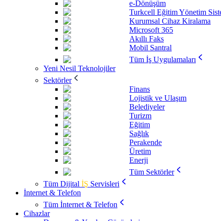
e-Dönüşüm
Turkcell Eğitim Yönetim Sis
Kurumsal Cihaz Kiralama
Microsoft 365
Akıllı Faks
Mobil Santral
Tüm İş Uygulamaları
Yeni Nesil Teknolojiler
Sektörler
Finans
Lojistik ve Ulaşım
Belediyeler
Turizm
Eğitim
Sağlık
Perakende
Üretim
Enerji
Tüm Sektörler
Tüm Dijital
İŞ
Servisleri
İnternet & Telefon
Tüm İnternet & Telefon
Cihazlar