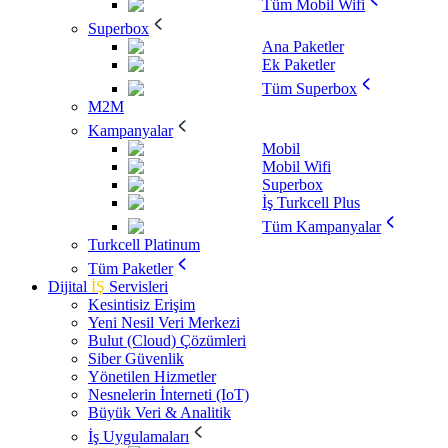
Tüm Mobil Wifi
Superbox
Ana Paketler
Ek Paketler
Tüm Superbox
M2M
Kampanyalar
Mobil
Mobil Wifi
Superbox
İş Turkcell Plus
Tüm Kampanyalar
Turkcell Platinum
Tüm Paketler
Dijital
İŞ
Servisleri
Kesintisiz Erişim
Yeni Nesil Veri Merkezi
Bulut (Cloud) Çözümleri
Siber Güvenlik
Yönetilen Hizmetler
Nesnelerin İnterneti (IoT)
Büyük Veri & Analitik
İş Uygulamaları