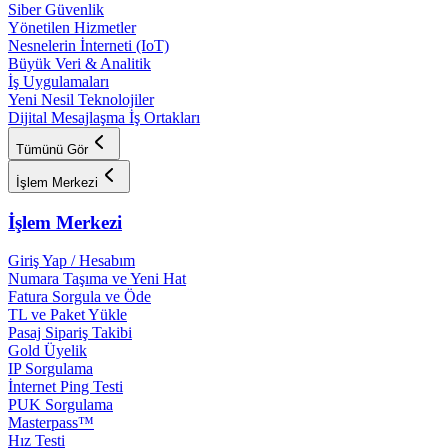
Siber Güvenlik
Yönetilen Hizmetler
Nesnelerin İnterneti (IoT)
Büyük Veri & Analitik
İş Uygulamaları
Yeni Nesil Teknolojiler
Dijital Mesajlaşma İş Ortakları
Tümünü Gör
İşlem Merkezi
İşlem Merkezi
Giriş Yap / Hesabım
Numara Taşıma ve Yeni Hat
Fatura Sorgula ve Öde
TL ve Paket Yükle
Pasaj Sipariş Takibi
Gold Üyelik
IP Sorgulama
İnternet Ping Testi
PUK Sorgulama
Masterpass™
Hız Testi