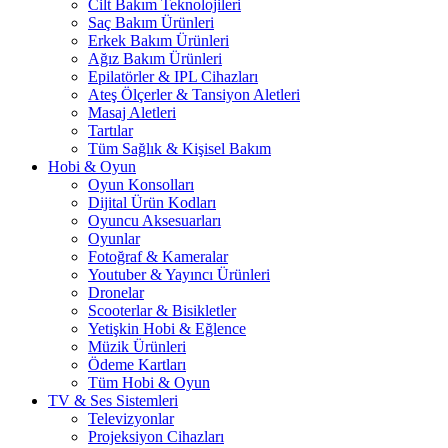
Cilt Bakım Teknolojileri
Saç Bakım Ürünleri
Erkek Bakım Ürünleri
Ağız Bakım Ürünleri
Epilatörler & IPL Cihazları
Ateş Ölçerler & Tansiyon Aletleri
Masaj Aletleri
Tartılar
Tüm Sağlık & Kişisel Bakım
Hobi & Oyun
Oyun Konsolları
Dijital Ürün Kodları
Oyuncu Aksesuarları
Oyunlar
Fotoğraf & Kameralar
Youtuber & Yayıncı Ürünleri
Dronelar
Scooterlar & Bisikletler
Yetişkin Hobi & Eğlence
Müzik Ürünleri
Ödeme Kartları
Tüm Hobi & Oyun
TV & Ses Sistemleri
Televizyonlar
Projeksiyon Cihazları