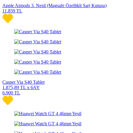
Apple Airpods 3. Nesil (Magsafe Özellikli Şarj Kutusu)
11.859
TL
Casper Via S40 Tablet
1.875,89
TL x 6AY
6.900
TL