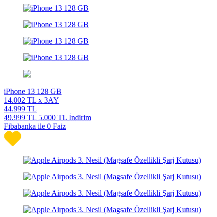
iPhone 13 128 GB
14.002
TL x 3AY
44.999
TL
49.999
TL
5.000 TL İndirim
Fibabanka ile 0 Faiz