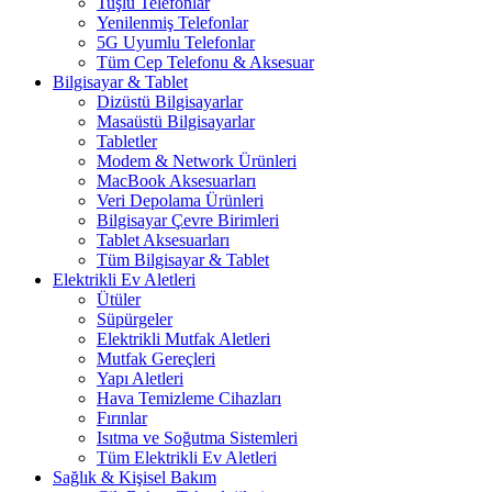
Tuşlu Telefonlar
Yenilenmiş Telefonlar
5G Uyumlu Telefonlar
Tüm Cep Telefonu & Aksesuar
Bilgisayar & Tablet
Dizüstü Bilgisayarlar
Masaüstü Bilgisayarlar
Tabletler
Modem & Network Ürünleri
MacBook Aksesuarları
Veri Depolama Ürünleri
Bilgisayar Çevre Birimleri
Tablet Aksesuarları
Tüm Bilgisayar & Tablet
Elektrikli Ev Aletleri
Ütüler
Süpürgeler
Elektrikli Mutfak Aletleri
Mutfak Gereçleri
Yapı Aletleri
Hava Temizleme Cihazları
Fırınlar
Isıtma ve Soğutma Sistemleri
Tüm Elektrikli Ev Aletleri
Sağlık & Kişisel Bakım