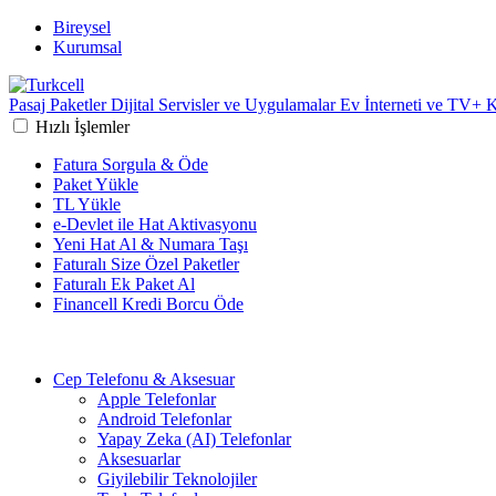
Bireysel
Kurumsal
Pasaj
Paketler
Dijital Servisler ve Uygulamalar
Ev İnterneti ve TV+
K
Hızlı İşlemler
Fatura Sorgula & Öde
Paket Yükle
TL Yükle
e-Devlet ile Hat Aktivasyonu
Yeni Hat Al & Numara Taşı
Faturalı Size Özel Paketler
Faturalı Ek Paket Al
Financell Kredi Borcu Öde
Cep Telefonu & Aksesuar
Apple Telefonlar
Android Telefonlar
Yapay Zeka (AI) Telefonlar
Aksesuarlar
Giyilebilir Teknolojiler