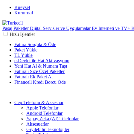
Bireysel
Kurumsal
Pasaj
Paketler
Dijital Servisler ve Uygulamalar
Ev İnterneti ve TV+
K
Hızlı İşlemler
Fatura Sorgula & Öde
Paket Yükle
TL Yükle
e-Devlet ile Hat Aktivasyonu
Yeni Hat Al & Numara Taşı
Faturalı Size Özel Paketler
Faturalı Ek Paket Al
Financell Kredi Borcu Öde
Cep Telefonu & Aksesuar
Apple Telefonlar
Android Telefonlar
Yapay Zeka (AI) Telefonlar
Aksesuarlar
Giyilebilir Teknolojiler