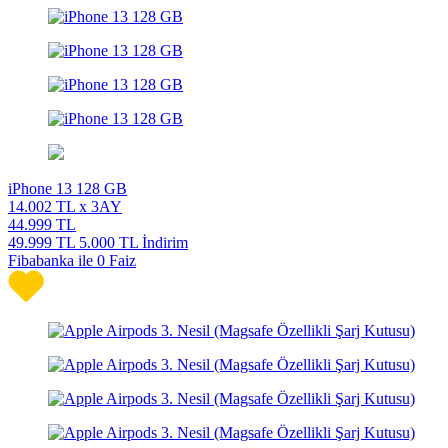
iPhone 13 128 GB
14.002
TL x 3AY
44.999
TL
49.999
TL
5.000 TL İndirim
Fibabanka ile 0 Faiz