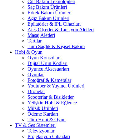
Cilt Bakım Teknolojileri
Saç Bakım Ürünleri
Erkek Bakım Ürünleri
Ağız Bakım Ürünleri
Epilatörler & IPL Cihazları
Ateş Ölçerler & Tansiyon Aletleri
Masaj Aletleri
Tartılar
Tüm Sağlık & Kişisel Bakım
Hobi & Oyun
Oyun Konsolları
Dijital Ürün Kodları
Oyuncu Aksesuarları
Oyunlar
Fotoğraf & Kameralar
Youtuber & Yayıncı Ürünleri
Dronelar
Scooterlar & Bisikletler
Yetişkin Hobi & Eğlence
Müzik Ürünleri
Ödeme Kartları
Tüm Hobi & Oyun
TV & Ses Sistemleri
Televizyonlar
Projeksiyon Cihazları