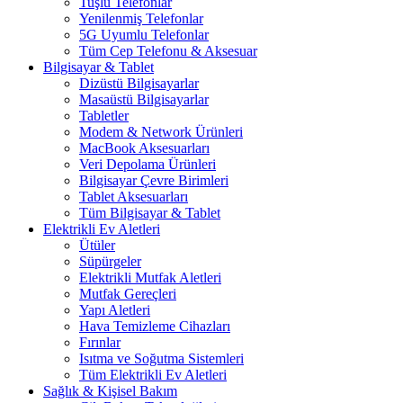
Tuşlu Telefonlar
Yenilenmiş Telefonlar
5G Uyumlu Telefonlar
Tüm Cep Telefonu & Aksesuar
Bilgisayar & Tablet
Dizüstü Bilgisayarlar
Masaüstü Bilgisayarlar
Tabletler
Modem & Network Ürünleri
MacBook Aksesuarları
Veri Depolama Ürünleri
Bilgisayar Çevre Birimleri
Tablet Aksesuarları
Tüm Bilgisayar & Tablet
Elektrikli Ev Aletleri
Ütüler
Süpürgeler
Elektrikli Mutfak Aletleri
Mutfak Gereçleri
Yapı Aletleri
Hava Temizleme Cihazları
Fırınlar
Isıtma ve Soğutma Sistemleri
Tüm Elektrikli Ev Aletleri
Sağlık & Kişisel Bakım