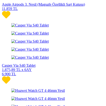
Apple Airpods 3. Nesil (Magsafe Özellikli Şarj Kutusu)
11.859
TL
Casper Via S40 Tablet
1.875,89
TL x 6AY
6.900
TL