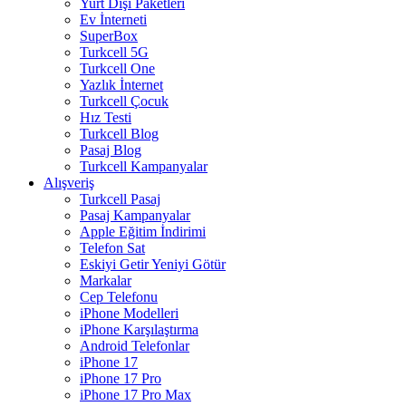
Yurt Dışı Paketleri
Ev İnterneti
SuperBox
Turkcell 5G
Turkcell One
Yazlık İnternet
Turkcell Çocuk
Hız Testi
Turkcell Blog
Pasaj Blog
Turkcell Kampanyalar
Alışveriş
Turkcell Pasaj
Pasaj Kampanyalar
Apple Eğitim İndirimi
Telefon Sat
Eskiyi Getir Yeniyi Götür
Markalar
Cep Telefonu
iPhone Modelleri
iPhone Karşılaştırma
Android Telefonlar
iPhone 17
iPhone 17 Pro
iPhone 17 Pro Max