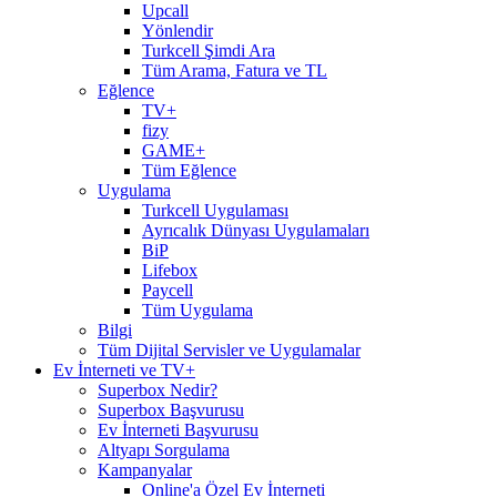
Upcall
Yönlendir
Turkcell Şimdi Ara
Tüm Arama, Fatura ve TL
Eğlence
TV+
fizy
GAME+
Tüm Eğlence
Uygulama
Turkcell Uygulaması
Ayrıcalık Dünyası Uygulamaları
BiP
Lifebox
Paycell
Tüm Uygulama
Bilgi
Tüm Dijital Servisler ve Uygulamalar
Ev İnterneti ve TV+
Superbox Nedir?
Superbox Başvurusu
Ev İnterneti Başvurusu
Altyapı Sorgulama
Kampanyalar
Online'a Özel Ev İnterneti