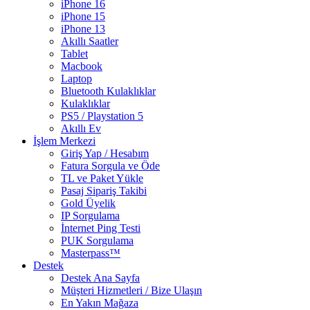
iPhone 16
iPhone 15
iPhone 13
Akıllı Saatler
Tablet
Macbook
Laptop
Bluetooth Kulaklıklar
Kulaklıklar
PS5 / Playstation 5
Akıllı Ev
İşlem Merkezi
Giriş Yap / Hesabım
Fatura Sorgula ve Öde
TL ve Paket Yükle
Pasaj Sipariş Takibi
Gold Üyelik
IP Sorgulama
İnternet Ping Testi
PUK Sorgulama
Masterpass™
Destek
Destek Ana Sayfa
Müşteri Hizmetleri / Bize Ulaşın
En Yakın Mağaza