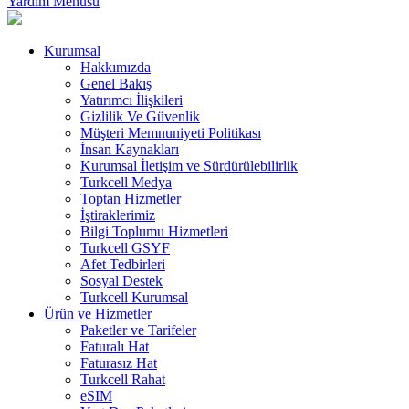
Yardım Menüsü
Kurumsal
Hakkımızda
Genel Bakış
Yatırımcı İlişkileri
Gizlilik Ve Güvenlik
Müşteri Memnuniyeti Politikası
İnsan Kaynakları
Kurumsal İletişim ve Sürdürülebilirlik
Turkcell Medya
Toptan Hizmetler
İştiraklerimiz
Bilgi Toplumu Hizmetleri
Turkcell GSYF
Afet Tedbirleri
Sosyal Destek
Turkcell Kurumsal
Ürün ve Hizmetler
Paketler ve Tarifeler
Faturalı Hat
Faturasız Hat
Turkcell Rahat
eSIM