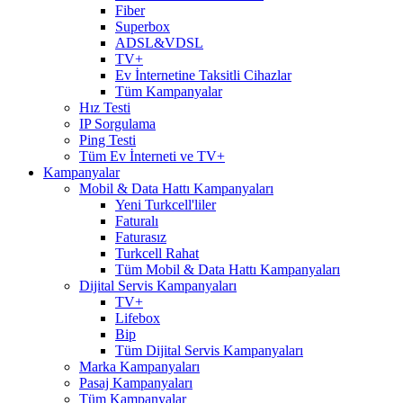
Fiber
Superbox
ADSL&VDSL
TV+
Ev İnternetine Taksitli Cihazlar
Tüm Kampanyalar
Hız Testi
IP Sorgulama
Ping Testi
Tüm Ev İnterneti ve TV+
Kampanyalar
Mobil & Data Hattı Kampanyaları
Yeni Turkcell'liler
Faturalı
Faturasız
Turkcell Rahat
Tüm Mobil & Data Hattı Kampanyaları
Dijital Servis Kampanyaları
TV+
Lifebox
Bip
Tüm Dijital Servis Kampanyaları
Marka Kampanyaları
Pasaj Kampanyaları
Tüm Kampanyalar