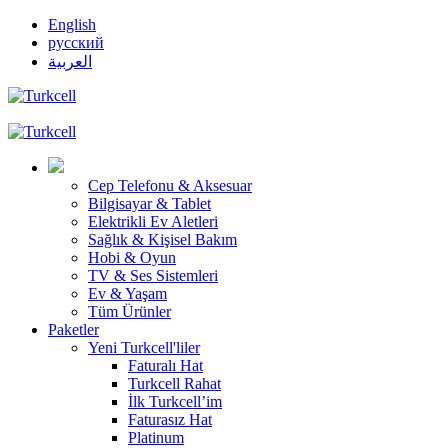
English
русский
العربية
Cep Telefonu & Aksesuar
Bilgisayar & Tablet
Elektrikli Ev Aletleri
Sağlık & Kişisel Bakım
Hobi & Oyun
TV & Ses Sistemleri
Ev & Yaşam
Tüm Ürünler
Paketler
Yeni Turkcell'liler
Faturalı Hat
Turkcell Rahat
İlk Turkcell’im
Faturasız Hat
Platinum