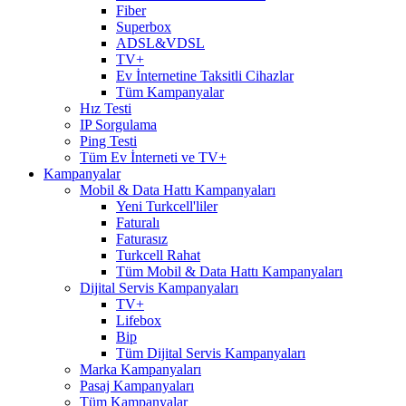
Fiber
Superbox
ADSL&VDSL
TV+
Ev İnternetine Taksitli Cihazlar
Tüm Kampanyalar
Hız Testi
IP Sorgulama
Ping Testi
Tüm Ev İnterneti ve TV+
Kampanyalar
Mobil & Data Hattı Kampanyaları
Yeni Turkcell'liler
Faturalı
Faturasız
Turkcell Rahat
Tüm Mobil & Data Hattı Kampanyaları
Dijital Servis Kampanyaları
TV+
Lifebox
Bip
Tüm Dijital Servis Kampanyaları
Marka Kampanyaları
Pasaj Kampanyaları
Tüm Kampanyalar