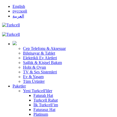
English
русский
العربية
Cep Telefonu & Aksesuar
Bilgisayar & Tablet
Elektrikli Ev Aletleri
Sağlık & Kişisel Bakım
Hobi & Oyun
TV & Ses Sistemleri
Ev & Yaşam
Tüm Ürünler
Paketler
Yeni Turkcell'liler
Faturalı Hat
Turkcell Rahat
İlk Turkcell’im
Faturasız Hat
Platinum