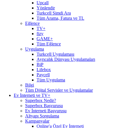
Upcall
Yönlendir
Turkcell Şimdi Ara
Tüm Arama, Fatura ve TL
Eğlence
TV+
fizy
GAME+
Tüm Eğlence
Uygulama
Turkcell Uygulaması
Ayrıcalık Dünyası Uygulamaları
BiP
Lifebox
Paycell
Tüm Uygulama
Bilgi
Tüm Dijital Servisler ve Uygulamalar
Ev İnterneti ve TV+
Superbox Nedir?
Superbox Başvurusu
Ev İnterneti Başvurusu
Altyapı Sorgulama
Kampanyalar
Online'a Özel Ev İnterneti