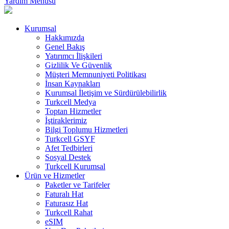
Yardım Menüsü
Kurumsal
Hakkımızda
Genel Bakış
Yatırımcı İlişkileri
Gizlilik Ve Güvenlik
Müşteri Memnuniyeti Politikası
İnsan Kaynakları
Kurumsal İletişim ve Sürdürülebilirlik
Turkcell Medya
Toptan Hizmetler
İştiraklerimiz
Bilgi Toplumu Hizmetleri
Turkcell GSYF
Afet Tedbirleri
Sosyal Destek
Turkcell Kurumsal
Ürün ve Hizmetler
Paketler ve Tarifeler
Faturalı Hat
Faturasız Hat
Turkcell Rahat
eSIM