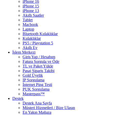
iPhone 16
iPhone 15
iPhone 13
Akıllı Saatler
Tablet
Macbook
Laptop
Bluetooth Kulaklıklar
Kulaklıklar
PS5 / Playstation 5
Akıllı Ev
İşlem Merkezi
Giriş Yap / Hesabım
Fatura Sorgula ve Öde
TL ve Paket Yükle
Pasaj Sipariş Takibi
Gold Üyelik
IP Sorgulama
İnternet Ping Testi
PUK Sorgulama
Masterpass™
Destek
Destek Ana Sayfa
Müşteri Hizmetleri / Bize Ulaşın
En Yakın Mağaza