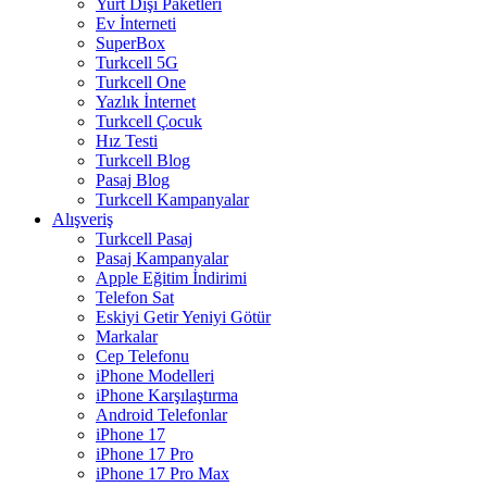
Yurt Dışı Paketleri
Ev İnterneti
SuperBox
Turkcell 5G
Turkcell One
Yazlık İnternet
Turkcell Çocuk
Hız Testi
Turkcell Blog
Pasaj Blog
Turkcell Kampanyalar
Alışveriş
Turkcell Pasaj
Pasaj Kampanyalar
Apple Eğitim İndirimi
Telefon Sat
Eskiyi Getir Yeniyi Götür
Markalar
Cep Telefonu
iPhone Modelleri
iPhone Karşılaştırma
Android Telefonlar
iPhone 17
iPhone 17 Pro
iPhone 17 Pro Max