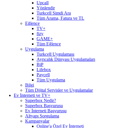
Upcall
Yönlendir
Turkcell Şimdi Ara
Tüm Arama, Fatura ve TL
Eğlence
TV+
fizy
GAME+
Tüm Eğlence
Uygulama
Turkcell Uygulaması
Ayrıcalık Dünyası Uygulamaları
BiP
Lifebox
Paycell
Tüm Uygulama
Bilgi
Tüm Dijital Servisler ve Uygulamalar
Ev İnterneti ve TV+
Superbox Nedir?
Superbox Başvurusu
Ev İnterneti Başvurusu
Altyapı Sorgulama
Kampanyalar
Online'a Özel Ev İnterneti