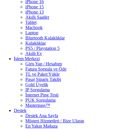
iPhone 16
iPhone 15
iPhone 13
Akıllı Saatler
Tablet
Macbook
Laptop
Bluetooth Kulaklıklar
Kulaklıklar
PS5 / Playstation 5
Akıllı Ev
İşlem Merkezi
Giriş Yap / Hesabım
Fatura Sorgula ve Öde
TL ve Paket Yükle
Pasaj Sipariş Takibi
Gold Üyelik
IP Sorgulama
İnternet Ping Testi
PUK Sorgulama
Masterpass™
Destek
Destek Ana Sayfa
Müşteri Hizmetleri / Bize Ulaşın
En Yakın Mağaza