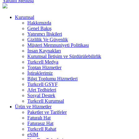
Yardım Menüsü
Kurumsal
Hakkımızda
Genel Bakış
Yatırımcı İlişkileri
Gizlilik Ve Güvenlik
Müşteri Memnuniyeti Politikası
İnsan Kaynakları
Kurumsal İletişim ve Sürdürülebilirlik
Turkcell Medya
Toptan Hizmetler
İştiraklerimiz
Bilgi Toplumu Hizmetleri
Turkcell GSYF
Afet Tedbirleri
Sosyal Destek
Turkcell Kurumsal
Ürün ve Hizmetler
Paketler ve Tarifeler
Faturalı Hat
Faturasız Hat
Turkcell Rahat
eSIM