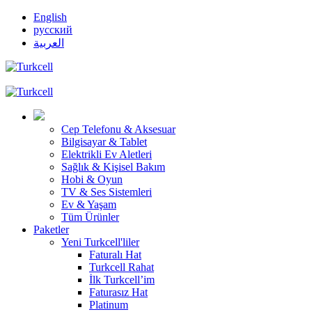
English
русский
العربية
Cep Telefonu & Aksesuar
Bilgisayar & Tablet
Elektrikli Ev Aletleri
Sağlık & Kişisel Bakım
Hobi & Oyun
TV & Ses Sistemleri
Ev & Yaşam
Tüm Ürünler
Paketler
Yeni Turkcell'liler
Faturalı Hat
Turkcell Rahat
İlk Turkcell’im
Faturasız Hat
Platinum