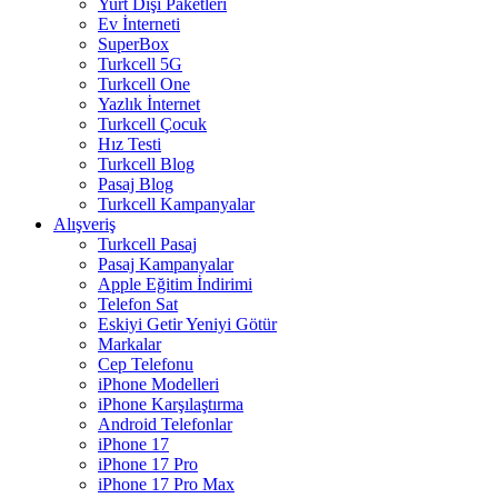
Yurt Dışı Paketleri
Ev İnterneti
SuperBox
Turkcell 5G
Turkcell One
Yazlık İnternet
Turkcell Çocuk
Hız Testi
Turkcell Blog
Pasaj Blog
Turkcell Kampanyalar
Alışveriş
Turkcell Pasaj
Pasaj Kampanyalar
Apple Eğitim İndirimi
Telefon Sat
Eskiyi Getir Yeniyi Götür
Markalar
Cep Telefonu
iPhone Modelleri
iPhone Karşılaştırma
Android Telefonlar
iPhone 17
iPhone 17 Pro
iPhone 17 Pro Max