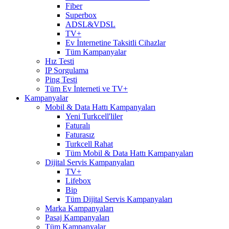
Fiber
Superbox
ADSL&VDSL
TV+
Ev İnternetine Taksitli Cihazlar
Tüm Kampanyalar
Hız Testi
IP Sorgulama
Ping Testi
Tüm Ev İnterneti ve TV+
Kampanyalar
Mobil & Data Hattı Kampanyaları
Yeni Turkcell'liler
Faturalı
Faturasız
Turkcell Rahat
Tüm Mobil & Data Hattı Kampanyaları
Dijital Servis Kampanyaları
TV+
Lifebox
Bip
Tüm Dijital Servis Kampanyaları
Marka Kampanyaları
Pasaj Kampanyaları
Tüm Kampanyalar