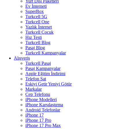
Yurt Dışı Paketleri
Ev İnterneti
SuperBox
Turkcell 5G
Turkcell One
Yazlık İnternet
Turkcell Çocuk
Hız Testi
Turkcell Blog
Pasaj Blog
Turkcell Kampanyalar
Alışveriş
Turkcell Pasaj
Pasaj Kampanyalar
Apple Eğitim İndirimi
Telefon Sat
Eskiyi Getir Yeniyi Götür
Markalar
Cep Telefonu
iPhone Modelleri
iPhone Karşılaştırma
Android Telefonlar
iPhone 17
iPhone 17 Pro
iPhone 17 Pro Max