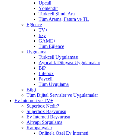
Upcall
Yönlendir
Turkcell Şimdi Ara
Tüm Arama, Fatura ve TL
Eğlence
TV+
fizy
GAME+
Tüm Eğlence
Uygulama
Turkcell Uygulaması
Ayrıcalık Dünyası Uygulamaları
BiP
Lifebox
Paycell
Tüm Uygulama
Bilgi
Tüm Dijital Servisler ve Uygulamalar
Ev İnterneti ve TV+
Superbox Nedir?
Superbox Başvurusu
Ev İnterneti Başvurusu
Altyapı Sorgulama
Kampanyalar
Online'a Özel Ev İnterneti