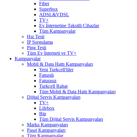
Fiber
Superbox
ADSL&VDSL
TV+
Ev İnternetine Taksitli Cihazlar
Tüm Kampanyalar
Hız Testi
IP Sorgulama
Ping Testi
Tüm Ev İnterneti ve TV+
Kampanyalar
Mobil & Data Hattı Kampanyaları
Yeni Turkcell'liler
Faturalı
Faturasız
Turkcell Rahat
Tüm Mobil & Data Hattı Kampanyaları
Dijital Servis Kampanyaları
TV+
Lifebox
Bip
Tüm Dijital Servis Kampanyaları
Marka Kampanyaları
Pasaj Kampanyaları
Tüm Kampanyalar