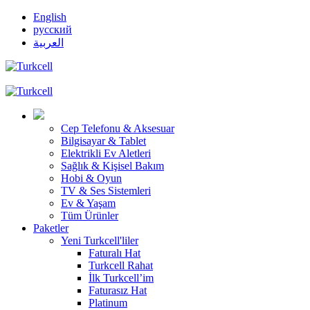
English
русский
العربية
Cep Telefonu & Aksesuar
Bilgisayar & Tablet
Elektrikli Ev Aletleri
Sağlık & Kişisel Bakım
Hobi & Oyun
TV & Ses Sistemleri
Ev & Yaşam
Tüm Ürünler
Paketler
Yeni Turkcell'liler
Faturalı Hat
Turkcell Rahat
İlk Turkcell’im
Faturasız Hat
Platinum