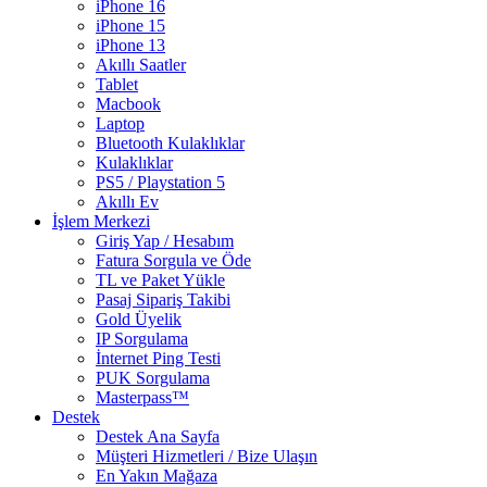
iPhone 16
iPhone 15
iPhone 13
Akıllı Saatler
Tablet
Macbook
Laptop
Bluetooth Kulaklıklar
Kulaklıklar
PS5 / Playstation 5
Akıllı Ev
İşlem Merkezi
Giriş Yap / Hesabım
Fatura Sorgula ve Öde
TL ve Paket Yükle
Pasaj Sipariş Takibi
Gold Üyelik
IP Sorgulama
İnternet Ping Testi
PUK Sorgulama
Masterpass™
Destek
Destek Ana Sayfa
Müşteri Hizmetleri / Bize Ulaşın
En Yakın Mağaza