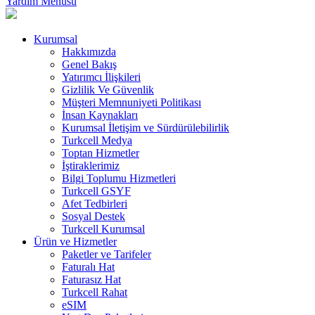
Yardım Menüsü
Kurumsal
Hakkımızda
Genel Bakış
Yatırımcı İlişkileri
Gizlilik Ve Güvenlik
Müşteri Memnuniyeti Politikası
İnsan Kaynakları
Kurumsal İletişim ve Sürdürülebilirlik
Turkcell Medya
Toptan Hizmetler
İştiraklerimiz
Bilgi Toplumu Hizmetleri
Turkcell GSYF
Afet Tedbirleri
Sosyal Destek
Turkcell Kurumsal
Ürün ve Hizmetler
Paketler ve Tarifeler
Faturalı Hat
Faturasız Hat
Turkcell Rahat
eSIM