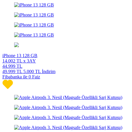
iPhone 13 128 GB
14.002
TL x 3AY
44.999
TL
49.999
TL
5.000 TL İndirim
Fibabanka ile 0 Faiz