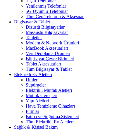
Tuşlu Telefonlar
Yenilenmiş Telefonlar
5G Uyumlu Telefonlar
Tüm Cep Telefonu & Aksesuar
Bilgisayar & Tablet
Dizüstü Bilgisayarlar
Masaüstü Bilgisayarlar
Tabletler
Modem & Network Ürünleri
MacBook Aksesuarları
Veri Depolama Ürünleri
Bilgisayar Çevre Birimleri
Tablet Aksesuarları
Tüm Bilgisayar & Tablet
Elektrikli Ev Aletleri
Ütüler
Süpürgeler
Elektrikli Mutfak Aletleri
Mutfak Gereçleri
Yapı Aletleri
Hava Temizleme Cihazları
Fırınlar
Isıtma ve Soğutma Sistemleri
Tüm Elektrikli Ev Aletleri
Sağlık & Kişisel Bakım