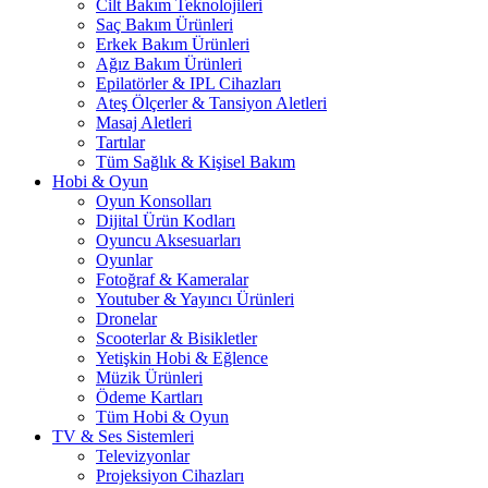
Cilt Bakım Teknolojileri
Saç Bakım Ürünleri
Erkek Bakım Ürünleri
Ağız Bakım Ürünleri
Epilatörler & IPL Cihazları
Ateş Ölçerler & Tansiyon Aletleri
Masaj Aletleri
Tartılar
Tüm Sağlık & Kişisel Bakım
Hobi & Oyun
Oyun Konsolları
Dijital Ürün Kodları
Oyuncu Aksesuarları
Oyunlar
Fotoğraf & Kameralar
Youtuber & Yayıncı Ürünleri
Dronelar
Scooterlar & Bisikletler
Yetişkin Hobi & Eğlence
Müzik Ürünleri
Ödeme Kartları
Tüm Hobi & Oyun
TV & Ses Sistemleri
Televizyonlar
Projeksiyon Cihazları