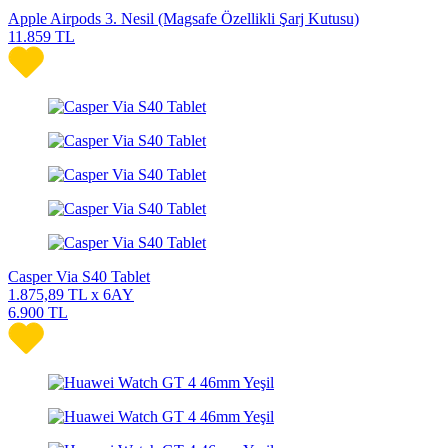
Apple Airpods 3. Nesil (Magsafe Özellikli Şarj Kutusu)
11.859
TL
Casper Via S40 Tablet
1.875,89
TL x 6AY
6.900
TL