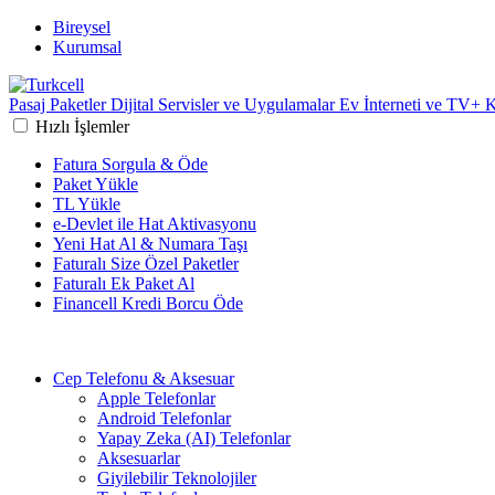
Bireysel
Kurumsal
Pasaj
Paketler
Dijital Servisler ve Uygulamalar
Ev İnterneti ve TV+
K
Hızlı İşlemler
Fatura Sorgula & Öde
Paket Yükle
TL Yükle
e-Devlet ile Hat Aktivasyonu
Yeni Hat Al & Numara Taşı
Faturalı Size Özel Paketler
Faturalı Ek Paket Al
Financell Kredi Borcu Öde
Cep Telefonu & Aksesuar
Apple Telefonlar
Android Telefonlar
Yapay Zeka (AI) Telefonlar
Aksesuarlar
Giyilebilir Teknolojiler