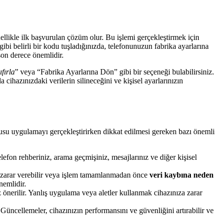
nellikle ilk başvurulan çözüm olur. Bu işlemi gerçekleştirmek için
bi belirli bir kodu tuşladığınızda, telefonunuzun fabrika ayarlarına
n derece önemlidir.
fırla
” veya “Fabrika Ayarlarına Dön” gibi bir seçeneği bulabilirsiniz.
cihazınızdaki verilerin silineceğini ve kişisel ayarlarınızın
nusu uygulamayı gerçekleştirirken dikkat edilmesi gereken bazı önemli
lefon rehberiniz, arama geçmişiniz, mesajlarınız ve diğer kişisel
za zarar verebilir veya işlem tamamlanmadan önce
veri kaybına neden
nemlidir.
nerilir. Yanlış uygulama veya aletler kullanmak cihazınıza zarar
üncellemeler, cihazınızın performansını ve güvenliğini artırabilir ve