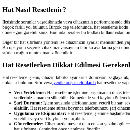
Hat Nasıl Resetlenir?
İletişimde sorunlar yaşadığınızda veya cihazınızın performansında düşüş
birçok farklı yol bulunur. Birçok cep telefonunda, hat resetleme kodu
döneceğini görebilirsiniz. Bununla beraber bu kodları kullanmadan ö
Diğer bir hat sıfırlama yöntemi ise cihazınızın ayarlar menüsünden yap
Bu opsiyonu seçerek cihazınızı varsayılan fabrika ayarlarına geri döndür
sıfırlanacağını unutmamanız önemlidir.
Hat Resetlerken Dikkat Edilmesi Gerekenl
Hat resetleme işlemi, cihazın fabrika ayarlarına dönmesini sağlayarak
noktalar bulunur. Sıfır veya
yenilenmiş telefonlarda
hat resetleme yapa
Veri Yedekleme:
Hat resetleme işlemine başlamadan önce, telef
verileriniz tamamen silinebilir. Bu nedenle veri kaybını önleme
Şarj Durumu:
İşlem sırasında telefonunuzun yeterli bir şarj 
olabilir
. Hat resetleme süresi boyunca telefonunuzu şarj cihaz
Uygulama ve Ekipmanlar:
Hat resetleme işlemine başlamadan 
verebilir veya veri kaybına yol açabilir.
Güncellemeler:
Cihazınızda mevcut olan en son yazılım güncelle
hat sıfırlama işleminden önce yapılması önerilir.