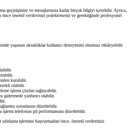
ama geçmişinize ve mesajlarınıza kadar birçok bilgiyi içerebilir. Ayrıca,
an önce
önemli verilerinizi yedeklemeniz
ve gerektiğinde profesyonel
işimde yaşanan aksaklıklar kullanıcı deneyimini olumsuz etkileyebilir
abilir.
rabilir.
iden kurabilir.
rekli olabilir.
leme işlemi çözüm sağlayabilir.
ı gidermede yardımcı olabilir.
lir.
ğlantısı sorunlarını düzeltebilir.
 işlemi telefonun pil performansını düzeltebilir.
t sıfırlama işlemine başvurmadan önce, önemli verilerinizi