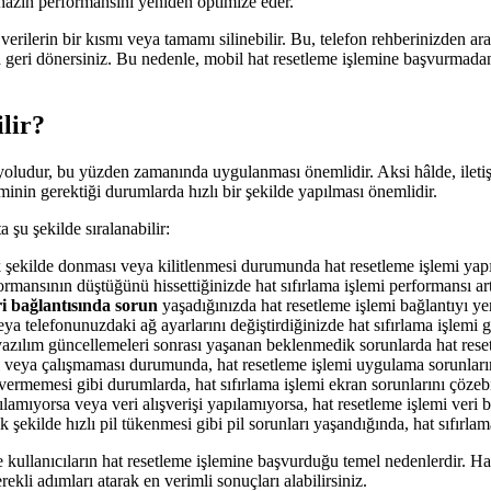
hazın performansını yeniden optimize eder.
verilerin bir kısmı veya tamamı silinebilir. Bu, telefon rehberinizden ar
arına geri dönersiniz. Bu nedenle, mobil hat resetleme işlemine başvurmad
lir?
bir yoludur, bu yüzden zamanında uygulanması önemlidir. Aksi hâlde, ilet
minin gerektiği durumlarda hızlı bir şekilde yapılması önemlidir.
 şu şekilde sıralanabilir:
kilde donması veya kilitlenmesi durumunda hat resetleme işlemi yapıl
ansının düştüğünü hissettiğinizde hat sıfırlama işlemi performansı artı
i bağlantısında sorun
yaşadığınızda hat resetleme işlemi bağlantıyı yen
ya telefonunuzdaki ağ ayarlarını değiştirdiğinizde hat sıfırlama işlemi ge
zılım güncellemeleri sonrası yaşanan beklenmedik sorunlarda hat reset
i veya çalışmaması durumunda, hat resetleme işlemi uygulama sorunların
vermemesi gibi durumlarda, hat sıfırlama işlemi ekran sorunlarını çözebi
lamıyorsa veya veri alışverişi yapılamıyorsa, hat resetleme işlemi veri ba
kilde hızlı pil tükenmesi gibi pil sorunları yaşandığında, hat sıfırlama
e kullanıcıların hat resetleme işlemine başvurduğu temel nedenlerdir. Ha
kli adımları atarak en verimli sonuçları alabilirsiniz.