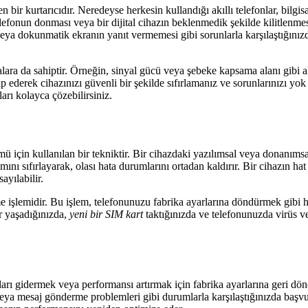
bir kurtarıcıdır. Neredeyse herkesin kullandığı akıllı telefonlar, bilgis
telefonun donması veya bir dijital cihazın beklenmedik şekilde kilitlenme
 veya dokunmatik ekranın yanıt vermemesi gibi sorunlarla karşılaştığınız
amalara da sahiptir. Örneğin, sinyal gücü veya şebeke kapsama alanı gibi
ip ederek cihazınızı güvenli bir şekilde sıfırlamanız ve sorunlarınızı 
ı kolayca çözebilirsiniz.
mü için kullanılan bir tekniktir. Bir cihazdaki yazılımsal veya donanıms
ımını sıfırlayarak, olası hata durumlarını ortadan kaldırır. Bir cihazın ha
ayılabilir.
me işlemidir. Bu işlem, telefonunuzu fabrika ayarlarına döndürmek gibi h
r yaşadığınızda,
yeni bir SIM kart
taktığınızda ve telefonunuzda virüs 
runları gidermek veya performansı artırmak için fabrika ayarlarına geri d
veya mesaj gönderme problemleri gibi durumlarla karşılaştığınızda başvur