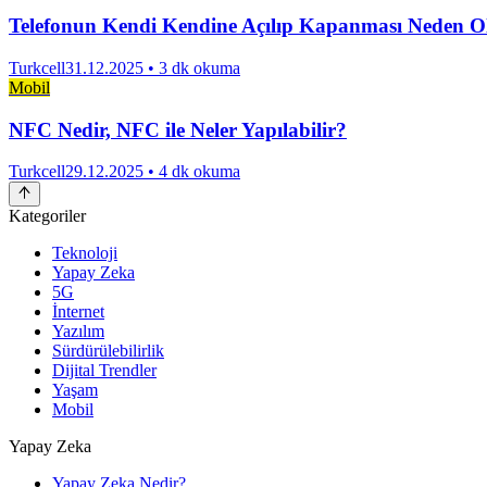
Telefonun Kendi Kendine Açılıp Kapanması Neden O
Turkcell
31.12.2025
• 3 dk okuma
Mobil
NFC Nedir, NFC ile Neler Yapılabilir?
Turkcell
29.12.2025
• 4 dk okuma
Kategoriler
Teknoloji
Yapay Zeka
5G
İnternet
Yazılım
Sürdürülebilirlik
Dijital Trendler
Yaşam
Mobil
Yapay Zeka
Yapay Zeka Nedir?