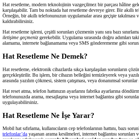
Hat resetleme, modern teknolojinin vazgeçilmez bir parçası hâline gelen 
karşılaşabilir. Tam bu noktada hat resetleme devreye girer. Bir akıllı 
Örneğin, bir akıllı telefonunuzun uygulamalar arası geçişte takılması
kaldırabilirsiniz.
Hat resetleme işlemi, çeşitli sorunları çözmenin yanı sıra bazı sınırl
iletişime geçmeniz
gerekebilir. Uygulama sırasında doğru adımları tak
alamama, internete bağlanamama veya SMS gönderememe gibi sorunlar
Hat Resetleme Ne Demek?
Hat resetleme, elektronik cihazlarda sıkça karşılaşılan sorunların çözü
gerçekleştirilir. Bu işlem, bir cihazın belleğini temizleyerek veya yazıl
arasında yazılım çökmesi, sistem çatışması, veya donanımsal sorunlar s
Hat reset atma, telefon hattınızın ayarlarını fabrika ayarlarına döndür
telefonunuzda arama, mesajlaşma veya internet bağlantısı gibi sorunla
uygulayabilirsiniz.
Hat Resetleme Ne İşe Yarar?
Mobil hat sıfırlama, kullanıcıların cep telefonlarının hattını, bazı so
telefonlar’da
yaşanan arama kesilmeleri, internet bağlantısı sorunları 