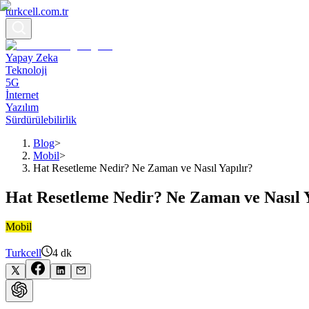
turkcell.com.tr
Yapay Zeka
Teknoloji
5G
İnternet
Yazılım
Sürdürülebilirlik
Blog
>
Mobil
>
Hat Resetleme Nedir? Ne Zaman ve Nasıl Yapılır?
Hat Resetleme Nedir? Ne Zaman ve Nasıl Y
Mobil
Turkcell
4
dk