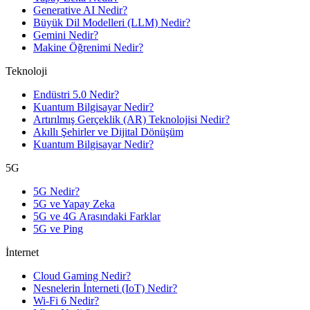
Generative AI Nedir?
Büyük Dil Modelleri (LLM) Nedir?
Gemini Nedir?
Makine Öğrenimi Nedir?
Teknoloji
Endüstri 5.0 Nedir?
Kuantum Bilgisayar Nedir?
Artırılmış Gerçeklik (AR) Teknolojisi Nedir?
Akıllı Şehirler ve Dijital Dönüşüm
Kuantum Bilgisayar Nedir?
5G
5G Nedir?
5G ve Yapay Zeka
5G ve 4G Arasındaki Farklar
5G ve Ping
İnternet
Cloud Gaming Nedir?
Nesnelerin İnterneti (IoT) Nedir?
Wi-Fi 6 Nedir?