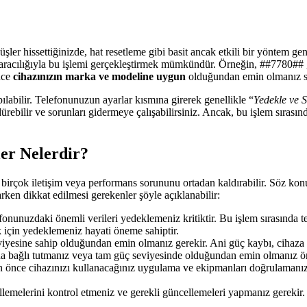
ler hissettiğinizde, hat resetleme gibi basit ancak etkili bir yöntem ge
 aracılığıyla bu işlemi gerçekleştirmek mümkündür. Örneğin, ##7780## gi
nce
cihazınızın marka ve modeline uygun
olduğundan emin olmanız so
ılabilir. Telefonunuzun ayarlar kısmına girerek genellikle “
Yedekle ve Sı
ebilir ve sorunları gidermeye çalışabilirsiniz. Ancak, bu işlem sırasında 
er Nelerdir?
, birçok iletişim veya performans sorununu ortadan kaldırabilir. Söz ko
rken dikkat edilmesi gerekenler şöyle açıklanabilir:
onunuzdaki önemli verileri yedeklemeniz kritiktir. Bu işlem sırasında te
k için yedeklemeniz hayati öneme sahiptir.
seviyesine sahip olduğundan emin olmanız gerekir. Ani güç kaybı, ciha
ına bağlı tutmanız veya tam güç seviyesinde olduğundan emin olmanız ö
önce cihazınızı kullanacağınız uygulama ve ekipmanları doğrulamanız ö
melerini kontrol etmeniz ve gerekli güncellemeleri yapmanız gerekir. G