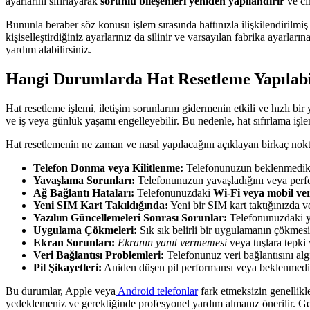
ayarlarını sıfırlayarak
sorunlu bileşenleri yeniden yapılandırır
ve ci
Bununla beraber söz konusu işlem sırasında hattınızla ilişkilendirilmiş 
kişiselleştirdiğiniz ayarlarınız da silinir ve varsayılan fabrika ayarl
yardım alabilirsiniz.
Hangi Durumlarda Hat Resetleme Yapılabi
Hat resetleme işlemi, iletişim sorunlarını gidermenin etkili ve hızlı 
ve iş veya günlük yaşamı engelleyebilir. Bu nedenle, hat sıfırlama işle
Hat resetlemenin ne zaman ve nasıl yapılacağını açıklayan birkaç nokta
Telefon Donma veya Kilitlenme:
Telefonunuzun beklenmedik şe
Yavaşlama Sorunları:
Telefonunuzun yavaşladığını veya perform
Ağ Bağlantı Hataları:
Telefonunuzdaki
Wi-Fi veya mobil ver
Yeni SIM Kart Takıldığında:
Yeni bir SIM kart taktığınızda ve
Yazılım Güncellemeleri Sonrası Sorunlar:
Telefonunuzdaki ya
Uygulama Çökmeleri:
Sık sık belirli bir uygulamanın çökmes
Ekran Sorunları:
Ekranın yanıt vermemesi
veya tuşlara tepki 
Veri Bağlantısı Problemleri:
Telefonunuz veri bağlantısını algı
Pil Şikayetleri:
Aniden düşen pil performansı veya beklenmedik şe
Bu durumlar, Apple veya
Android telefonlar
fark etmeksizin genellikl
yedeklemeniz ve gerektiğinde profesyonel yardım almanız önerilir. Gere