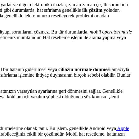
ayarlar ve diğer elektronik cihazlar, zaman zaman çeşitli sorunlarla
si gibi durumlarda, hat sıfırlama genellikle
ilk çözüm
yoludur.
da genellikle telefonunuzu resetleyerek problemi ortadan
 altyapı sorunlarını çözmez. Bu tür durumlarda,
mobil operatörünüzle
yok etmeniz mümkündür. Hat resetleme işlemi ile arama yapma veya
al bir hatanın giderilmesi veya
cihazın normale dönmesi
amacıyla
t sıfırlama işlemine ihtiyaç duymasının birçok sebebi olabilir. Bunlar
attınızın varsayılan ayarlarına geri dönmesini sağlar. Genellikle
veya kötü amaçlı yazılım şüphesi olduğunda söz konusu işlemi
öndürmelerine olanak tanır. Bu işlem, genellikle Android veya
Apple
abileceğiniz etkili bir çözümdür. Mobil hat resetleme, hattınızın